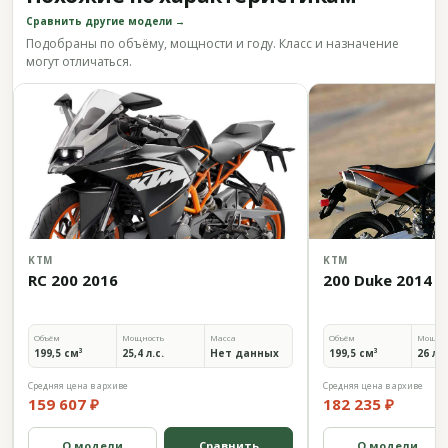
Сравнить другие модели →
Подобраны по объёму, мощности и году. Класс и назначение
могут отличаться.
KTM
KTM
RC 200 2016
200 Duke 2014
Объём
Мощность
Масса
Объём
Мощно
199,5 см³
25,4 л.с.
Нет данных
199,5 см³
26 л.с
Средняя цена в архиве
Средняя цена в архиве
159 607 ₽
182 235 ₽
О модели
Сравнить
О модели