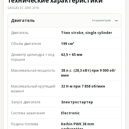
Технические характеристики
GASGAS EC 200E 2016
Двигатель
9 параметров
Двигатель
Ttwo stroke, single cylinder
Объём двигателя
199 см³
Диаметр цилиндра × ход
62,5 × 65 мм
поршня
Максимальная мощность
38 л.с. (28,3 кВт) при 9 000 об/
мин
Максимальный крутящий
32 Н·м при 7 858 об/мин
момент
Запуск двигателя
Электростартер
Система зажигания
Electronic
Подача топлива
Keihin PWK 38 mm
carburettor.