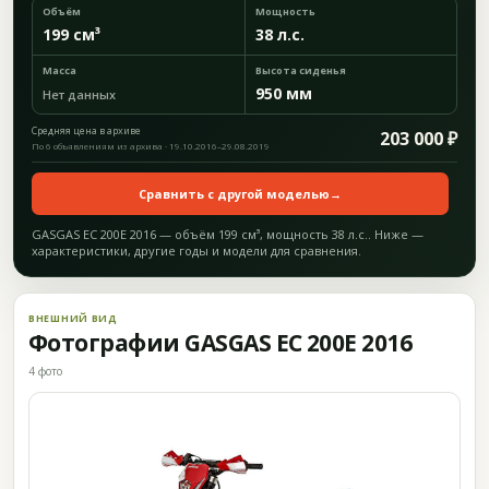
Объём
Мощность
199 см³
38 л.с.
Масса
Высота сиденья
950 мм
Нет данных
Средняя цена в архиве
203 000 ₽
По 6 объявлениям из архива · 19.10.2016–29.08.2019
Сравнить с другой моделью
→
GASGAS EC 200E 2016 — объём 199 см³, мощность 38 л.с.. Ниже —
характеристики, другие годы и модели для сравнения.
ВНЕШНИЙ ВИД
Фотографии GASGAS EC 200E 2016
4 фото