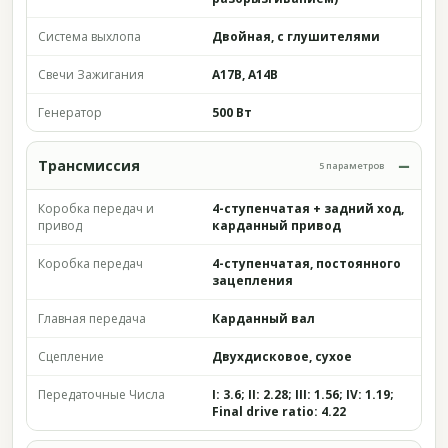
Система выхлопа
Двойная, с глушителями
Свечи Зажигания
A17B, A14B
Генератор
500 Вт
Трансмиссия
5 параметров
Коробка передач и
4-ступенчатая + задний ход,
привод
карданный привод
Коробка передач
4-ступенчатая, постоянного
зацепления
Главная передача
Карданный вал
Сцепление
Двухдисковое, сухое
Передаточные Числа
I: 3.6; II: 2.28; III: 1.56; IV: 1.19;
Final drive ratio: 4.22