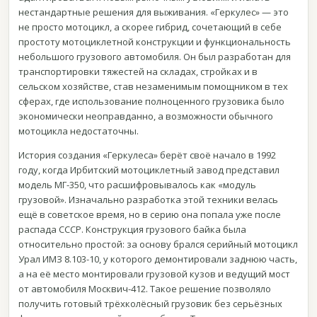
нестандартные решения для выживания. «Геркулес» — это
не просто мотоцикл, а скорее гибрид, сочетающий в себе
простоту мотоциклетной конструкции и функциональность
небольшого грузового автомобиля. Он был разработан для
транспортировки тяжестей на складах, стройках и в
сельском хозяйстве, став незаменимым помощником в тех
сферах, где использование полноценного грузовика было
экономически неоправданно, а возможности обычного
мотоцикла недостаточны.
История создания «Геркулеса» берёт своё начало в 1992
году, когда Ирбитский мотоциклетный завод представил
модель МГ-350, что расшифровывалось как «модуль
грузовой». Изначально разработка этой техники велась
ещё в советское время, но в серию она попала уже после
распада СССР. Конструкция грузового байка была
относительно простой: за основу брался серийный мотоцикл
Урал ИМЗ 8.103-10, у которого демонтировали заднюю часть,
а на её место монтировали грузовой кузов и ведущий мост
от автомобиля Москвич-412. Такое решение позволяло
получить готовый трёхколёсный грузовик без серьёзных