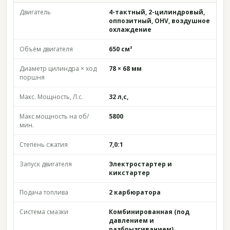
Двигатель
4-тактный, 2-цилиндровый,
оппозитный, OHV, воздушное
охлаждение
Объём двигателя
650 см³
Диаметр цилиндра × ход
78 × 68 мм
поршня
Макс. Мощность, Л.с.
32 л,с,
Макс.мощность на об/
5800
мин.
Степень сжатия
7,0:1
Запуск двигателя
Электростартер и
кикстартер
Подача топлива
2 карбюратора
Система смазки
Комбинированная (под
давлением и
разбрызгиванием)