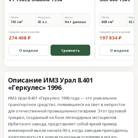
Объём
Мощность
Масса
Объём
Мощно
745 см³
43 л.с.
Нет данных
608 см³
42 л.с
Средняя цена в архиве
Средняя цена в архиве
274 408 ₽
197 834 ₽
О модели
Сравнить
О модели
Описание ИМЗ Урал 8.401
«Геркулес» 1996
ИМЗ Урал 8.401 «Геркулес» 1996 года — это уникальное
транспортное средство, появившееся на свет в непростое
для отечественной промышленности время. Этот грузовой
трицикл, созданный на базе легендарных мотоциклов
Ирбитского завода, представляет собой яркий пример
инженерной мысли начала 90-х, когда заводам приходилось
адаптироваться к новым рыночным условиям и искать