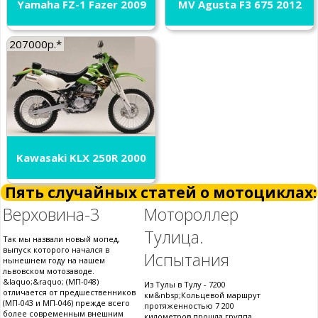
Yamaha FZ-1 Fazer 2009
MV Agusta F3 675 2012
207000р.*
Kawasaki KLX 250R 2000
Пять случайных статей о мотоциклах:
Верховина-3
Мотороллер
Тулица.
Так мы назвали новый мопед,
выпуск которого начался в
Испытания
нынешнем году на нашем
львовском мотозаводе.
&laquo;&raquo; (МП-048)
Из Тулы в Тулу - 7200
отличается от предшественников
км&nbsp;Кольцевой маршрут
(МП-043 и МП-046) прежде всего
протяженностью 7 200
более современным внешним
километров прошла группа