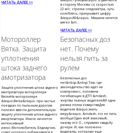
ЧИТАТЬ ДАЛЕЕ >>
в сторону Москвы со скоростью
22 м/с: стрелка спидометра, чуть
колеблясь, прикрывает цифру
&laquo;80&raquo;. Машина катится
мягко &m...
ЧИТАТЬ ДАЛЕЕ >>
Мотороллер
Безопасных доз
Вятка. Защита
нет. Почему
уплотнения
нельзя пить за
штока заднего
рулем
амотризатора
Безопасных доз
нет&nbsp;&nbsp;Там, где
законодательство идет на
Защита уплотнения штока заднего
компромисс, половина
амотризатора мотороллера
погибающих в ДТП &mdash;
ВяткиНа мотороллере
жертвы пьяных водителейИ одна
&laquo;Вятка&raquo; при частых
рюмка полна коварстваДля
поездках по пыльным дорогам
водителя &laquo;знать
полезно ввести дополнительную
меру&raquo; &mdash; это не пить
защиту уплотнения штока заднего
вообщеОдин мой знакомый,
амортизатора. Иначе начнется
назову его О., справлял свадьбу
интенсивный
дочери. И, как положено
износ.Мотолюбитель Беднарчик,
водителю, которому еще
совет которого публиковался в