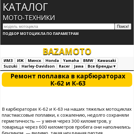
КАТАЛОГ
МОТО-ТЕХНИКИ
ПОДБОР МОТОЦИКЛА ПО ПАРАМЕТРАМ
BAZA
MOTO
ИМЗ
ИЖ
Минск
Honda
Yamaha
BMW
Kawasaki
Suzuki
Harley-Davidson
Racer
Jawa
Все бренды ▾
Все марки
Загрузка...
Ремонт поплавка в карбюраторах
К-62 и К-63
В карбюраторах К-62 и К-63 на наших тяжелых мотоциклах
пластмассовые поплавки, к сожалению, недолго сохраняли
герметичность — у меня через 300 километров, у
товарища через 600 километров пробега они наполнились
бензином, — видимо, такая неудачная партия.