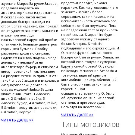
предстоит поездка, чокался
журнале &laquo;За рулем&raquo;,
нарзаном. Как ни уговаривали его
предлагал надевать на
заменить напиток более
амортизатор чехол из дерматина.
серьезным, как ни намекали на
К сожалению, такой чехол
исключительность отмечаемого
довольно быстро выходит из
события, он был неумолим. Пока
строя.Более надежно, как показал
не предложили тост за прочность
опыт, удается защитить сальник и
новой семьи. &laquo;Что будет
втулку при помощи
здоровому мужику от одного
пластмассовой наружной пробки
бокала&raquo;, &mdash;
от винных (с большим диаметром
подбадривали его окружающие. И
горлышка) бутылок. Пробку
О. выпил фужер шампанского.
разрезаем вдоль по спирали.
Вскоре он был за рулем. Улица, по
надеваем на шток, подложив под
которой ехал, тонула в сумерках.
донышко имеющийся на
Вдруг у самой осевой О. увидел
амортизаторе буфер, и стягиваем
пешехода. Мгновение &mdash; и
внизу проволокой, как показано
тот исчез, задетый крылом
на рисунке.Успешно применяют
автомобиля... Вечер, обещавший
такой способ защиты и владельцы
быть счастливым, закончился
&laquo;запорожцев&raquo;
горестно. При
старых моделей.&nbsp;Защита
освидетельствовании у О. было
уплотнения штока: 1 &mdash;
обнаружено опьянение легкой
шток; 2 &mdash; пробка; 3
степени, и приговор суда,
&mdash; буфер; 4 &mdash; гайка;
несмотря на неосторожн...
5 &mdash; хомутик из проволоки;
6 &mdash; корпус ...
ЧИТАТЬ ДАЛЕЕ >>
ЧИТАТЬ ДАЛЕЕ >>
Типы мотоциклов
Многоликий современный