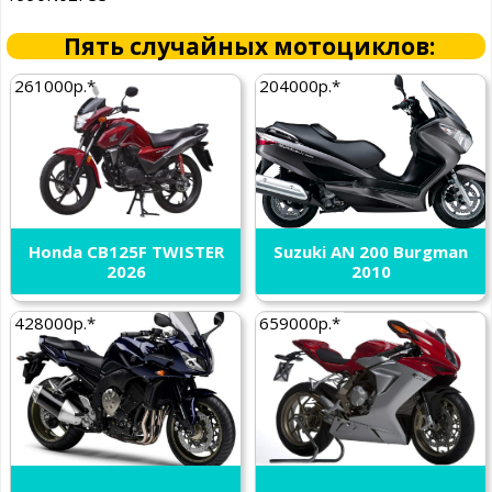
Пять случайных мотоциклов:
261000р.*
204000р.*
Honda CB125F TWISTER
Suzuki AN 200 Burgman
2026
2010
428000р.*
659000р.*