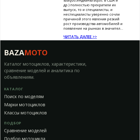
&laquo;Индиан&raquo; в США и
др.) полностью прекратили их
выпуск, то и специалисты, и
неспециалисты уверенно сочли
причиной этого явления резкий
рост производства автомобилей и
появление на рынках в значител...
ЧИТАТЬ ДАЛЕЕ >>
BAZA
MOTO
Каталог мотоциклов, характеристики,
сравнение моделей и аналитика по
объявлениям.
КАТАЛОГ
Поиск по моделям
Марки мотоциклов
Классы мотоциклов
ПОДБОР
Сравнение моделей
Подбор мотоцикла