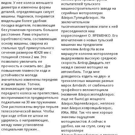
видом. У нее колеса меньшего
испытателей тульского
диаметра и изменены формы
машиностроительного завода на
деталей, определяющих силуэт
серийных мотороллерах
машины. Надеемся, понравится
&laquo;Тулица&raquo;. На
владельцам более удобная
заключительном
посадка водителя, позволяющая
тысячекилометровом этапе к ней
без утомления проехать большое
присоединился наш
расстояние. Рама открытого
корреспондент О. ЯРЕМЕНКО. Его
(хребтового) типа, составляющая
впечатления о новых тульский
основу машины, сварена из
машинах мы предлагаем
стальных труб прямоугольного
читателям.&nbsp;На всем
сечения размером 40X28 мм с
маршруте колонна мотороллеров
толщиной стенки 2 мм. Это
выдерживала высокую среднюю
позволило увеличить ее
скорость.&nbsp;Двадцать лет
прочность и снизить вес. Для
назад я сменил мотоцикл на
повышения плавности хода и
автомобиль. Тогда мне
устойчивости мопеда
доводилось ездить на двух- и
значительно изменены передняя
трехколесных машинах разных
и задняя вилки. Толчки,
марок &mdash; от слабенького
возникающие при наезде
трофейного веломотоцикла
переднего колеса на препятствие,
(названия &laquo;мопед&raquo;
воспринимаются предварительно
еще не было) до мощного
поджатыми на 30 мм пружинами.
&laquo;Харлея&raquo;, неплохо
Они расположены внутри перьев
знал &laquo;ковровцы&raquo;,
телескопической вилки. Чтобы
ИЖи, ЯВЫ. Так что мне хорошо
при ходе отбоя ее штоки не
знакомы ощущения
ударялись о направляющие,
мотоциклистов. А сейчас я
между ними установлена
удобно, как на стуле, сижу на
специальная пружин...
мотороллере
&laquo;Тулица&raquo; и двигаюсь