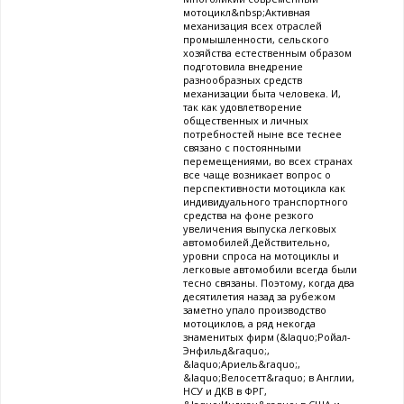
мотоцикл&nbsp;Активная
механизация всех отраслей
промышленности, сельского
хозяйства естественным образом
подготовила внедрение
разнообразных средств
механизации быта человека. И,
так как удовлетворение
общественных и личных
потребностей ныне все теснее
связано с постоянными
перемещениями, во всех странах
все чаще возникает вопрос о
перспективности мотоцикла как
индивидуального транспортного
средства на фоне резкого
увеличения выпуска легковых
автомобилей.Действительно,
уровни спроса на мотоциклы и
легковые автомобили всегда были
тесно связаны. Поэтому, когда два
десятилетия назад за рубежом
заметно упало производство
мотоциклов, а ряд некогда
знаменитых фирм (&laquo;Ройал-
Энфильд&raquo;,
&laquo;Ариель&raquo;,
&laquo;Велосетт&raquo; в Англии,
НСУ и ДКВ в ФРГ,