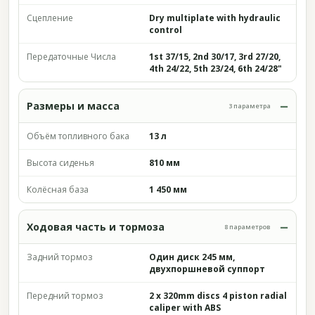
Сцепление
Dry multiplate with hydraulic
control
Передаточные Числа
1st 37/15, 2nd 30/17, 3rd 27/20,
4th 24/22, 5th 23/24, 6th 24/28"
Размеры и масса
3 параметра
Объём топливного бака
13 л
Высота сиденья
810 мм
Колёсная база
1 450 мм
Ходовая часть и тормоза
8 параметров
Задний тормоз
Один диск 245 мм,
двухпоршневой суппорт
Передний тормоз
2 x 320mm discs 4 piston radial
caliper with ABS