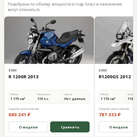
Подобраны по объёму, мощности и году. Класс и назначение
могут отличаться.
BMW
BMW
R 1200R 2013
R1200GS 2012
Объём
Мощность
Масса
Объём
Мощно
1 170 см³
110 л.с.
Нет данных
1 170 см³
110 л.
Средняя цена в архиве
Средняя цена в архиве
680 241 ₽
787 333 ₽
О модели
Сравнить
О модели