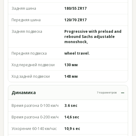
Задняя шина
180/55 ZR17
Передняя шина
120/70 ZR17
Задняя подвеска
Progressive with preload and
rebound Sachs adjustable
monoshock,
Передняя подвеска
wheel travel.
Ход передней подвески
130 мм
Ход задней подвески
148 мм
Динамика
7 параметров
Время разгона 0-100 км/ч
3.6 sec
Время разгона 0-200 км/ч
14,6 sec
Ускорение 60-140 км/час
10,9 s ec