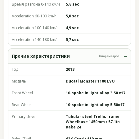
Время разгона 0-140 км/ч
5.8 sec
Acceleration 60-100 km/h
5,0 sec
Acceleration 100-140 km/h
4,9 sec
Acceleration 140-180 km/h
5,7 sec
Прочие характеристики
8 параметров
Год
2013
Модель
Ducati Monster 1100 EVO
Front Wheel
10-spoke in light alloy 3.50 x17
Rear Wheel
10-spoke in light alloy 5.50x17
Primary drive
Tubular steel Trellis frame
Wheelbase 1450mm / 57.1in
Rake 24
Rake / Trail
62,9 Grad / 119 mm