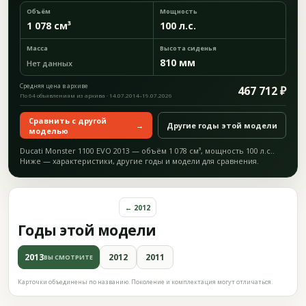
Объём
Мощность
1 078 см³
100 л.с.
Масса
Высота сиденья
810 мм
Нет данных
Средняя цена в архиве
467 712 ₽
По 64 объявлениям из архива · 14.07.2014–19.07.2026
Сравнить с другой
→
Другие годы этой модели
моделью
Ducati Monster 1100 EVO 2013 — объём 1 078 см³, мощность 100 л.с..
Ниже — характеристики, другие годы и модели для сравнения.
← 2012
Годы этой модели
2013
2012
2011
ВЫ СМОТРИТЕ
Карточки объединены по названию. Поколение и комплектация могут отличаться.