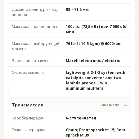
Диаметр цилиндра × ход
98 × 71,5 мм
поршня
Максимальная мощность
100 л.с. (73,5 кВт) при 7 500 об/
мин
Максимальный крутящий
76 lb-ft 10.5 kgm) @ 6000rpm
момент
Зажигание и запуск
Marelli electronic / electric
Система выхлопа
Lightweight 2-1-2 system with
catalytic converter and two
lambda probes. Twin
aluminum mufflers
Трансмиссия
4 параметра
Коробка передач
6-ступенчатая
Главная передача
Chain; Front sprocket 15; Rear
sprocket 39