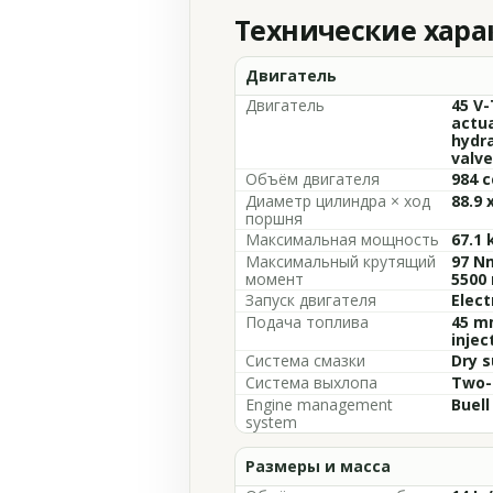
Технические хар
Двигатель
Двигатель
45 V-
actu
hydra
valve
Объём двигателя
984 c
Диаметр цилиндра × ход
88.9 
поршня
Максимальная мощность
67.1 
Максимальный крутящий
97 Nm
момент
5500
Запуск двигателя
Elect
Подача топлива
45 m
injec
Система смазки
Dry 
Система выхлопа
Two-i
Engine management
Buell
system
Размеры и масса