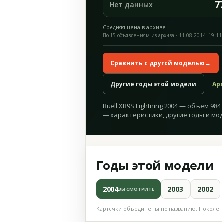
7
Нет данных
Средняя цена в архиве
По 15 объявлениям из архива · 11.08.2014–19.11
Сравнить с другой моделью
→
Другие годы этой модели
Ар
Buell XB9S Lightning 2004 — объём 984 
— характеристики, другие годы и мо
Годы этой модели
2004
2003
2002
ВЫ СМОТРИТЕ
Карточки объединены по названию. Поколени