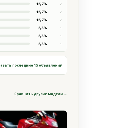
16,7%
2
16,7%
2
16,7%
2
8,3%
1
8,3%
1
8,3%
1
азать последние 15 объявлений
Сравнить другие модели →