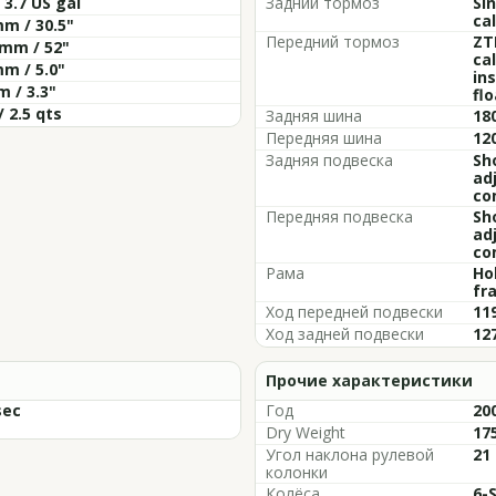
/ 3.7 US gal
Задний тормоз
Si
cal
m / 30.5"
Передний тормоз
ZTL
 mm / 52"
ca
m / 5.0"
ins
 / 3.3"
flo
/ 2.5 qts
Задняя шина
18
Передняя шина
12
Задняя подвеска
Sh
ad
co
Передняя подвеска
Sh
ad
co
Рама
Ho
fr
Ход передней подвески
11
Ход задней подвески
12
Прочие характеристики
sec
Год
20
Dry Weight
175
Угол наклона рулевой
21
колонки
Колёса
6-