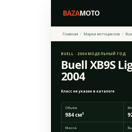
BAZA
MOTO
Главная
Марки мотоциклов
Bue
BUELL · 2004 МОДЕЛЬНЫЙ ГОД
Buell XB9S Li
2004
Класс не указан в каталоге
Объём
М
984 см³
9
Масса
Вы