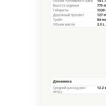
Объём топливного бака
14 L 
Высота сиденья
775 m
Габариты
1320
Дорожный просвет
127 m
Трейл
84 mm
Объем масла
2.3 L 
Динамика
Средний расход (км./
12.2 
литр.)