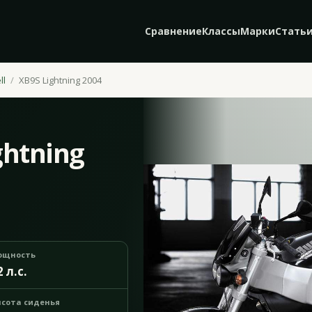
Сравнение
Классы
Марки
Стать
ll
XB9S Lightning 2004
ghtning
ощность
2 л.с.
сота сиденья