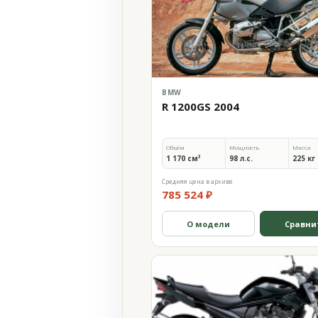
BMW
R 1200GS 2004
Объём
Мощность
Масса
1 170 см³
98 л.с.
225 кг
Средняя цена в архиве
785 524 ₽
О модели
Сравни