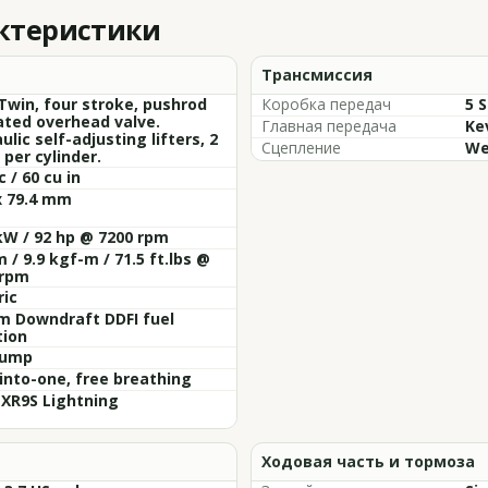
актеристики
Трансмиссия
Twin, four stroke, pushrod
Коробка передач
5 
ated overhead valve.
Главная передача
Kev
ulic self-adjusting lifters, 2
Сцепление
We
 per cylinder.
c / 60 cu in
x 79.4 mm
kW / 92 hp @ 7200 rpm
 / 9.9 kgf-m / 71.5 ft.lbs @
 rpm
ric
m Downdraft DDFI fuel
tion
sump
nto-one, free breathing
 XR9S Lightning
Ходовая часть и тормоза