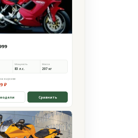
999
Мощность
Масса
83 л.с.
207 кг
на в архиве
9 ₽
 модели
Сравнить