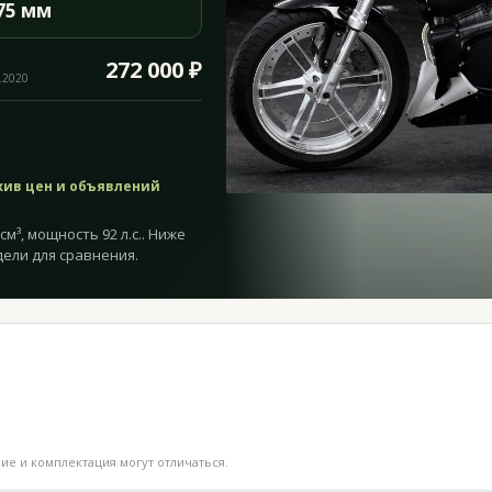
75 мм
272 000 ₽
.2020
хив цен и объявлений
см³, мощность 92 л.с.. Ниже
дели для сравнения.
е и комплектация могут отличаться.