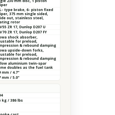
ngle 230 mm disc, 1 piston
iper
- type brake, 6- piston fixed
liper, 375 mm single sided,
ide out, stainless steel,
ating rotor
0/55 ZR 17, Dunlop D207 U
0/70 ZR 17, Dunlop D207 FY
owa shock absorber,
justable for preload,
mpression & rebound damping
owa upside-down forks,
justable for preload,
mpression & rebound damping
llow aluminium twin-spar
ame doubles as the fuel tank
9 mm / 4.7"
7 mm / 5.0"
04
 kg / 386 lbs
Spoke cast