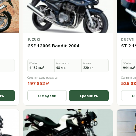
SUZUKI
DUCATI
GSF 1200S Bandit 2004
ST 2 1
Объём
Мощность
Масса
Объём
1 157 см³
98 л.с.
220 кг
944 см³
Средняя цена в архиве
Средняя це
197 852 ₽
526 08
ть
О модели
Сравнить
О