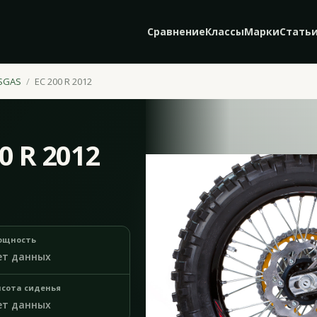
Сравнение
Классы
Марки
Стать
SGAS
EC 200 R 2012
0 R 2012
ощность
ет данных
сота сиденья
ет данных