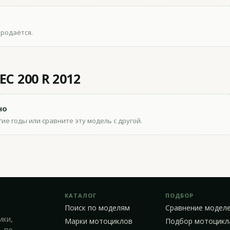
продаётся.
C 200 R 2012
но
ие годы или сравните эту модель с другой.
КАТАЛОГ
ПОДБОР
Поиск по моделям
Сравнение модел
ики,
Марки мотоциклов
Подбор мотоцикл
 по