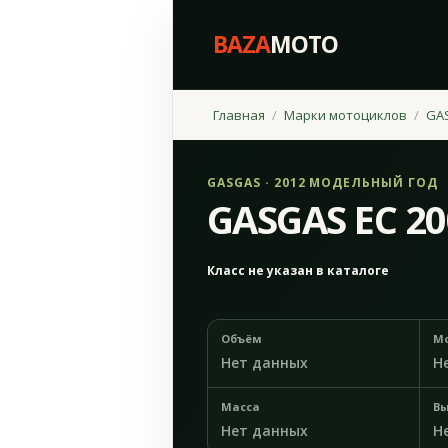
BAZA
MOTO
Главная
Марки мотоциклов
GA
GASGAS · 2012 МОДЕЛЬНЫЙ ГОД
GASGAS EC 20
Класс не указан в каталоге
Объём
М
Нет данных
Н
Масса
Вы
Нет данных
Н