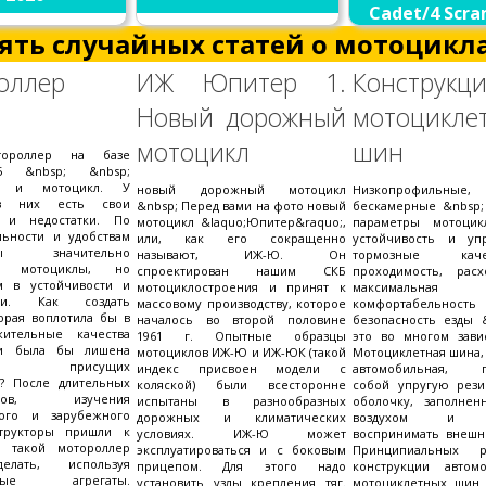
Cadet/4 Scra
1967
ять случайных статей о мотоцикла
оллер
ИЖ Юпитер 1.
Конструкц
Новый дорожный
мотоцикле
мотоцикл
шин
ороллер на базе
175 &nbsp; &nbsp;
р и мотоцикл. У
новый дорожный мотоцикл
Низкопрофильные, 
з них есть свои
&nbsp; Перед вами на фото новый
бескамерные &nbsp
а и недостатки. По
мотоцикл &laquo;Юпитер&raquo;,
параметры мотоцик
льности и удобствам
или, как его сокращенно
устойчивость и упр
еры значительно
называют, ИЖ-Ю. Он
тормозные ка
ят мотоциклы, но
спроектирован нашим СКБ
проходимость, расх
м в устойчивости и
мотоциклостроения и принят к
максимальная с
сти. Как создать
массовому производству, которое
комфортабель
орая воплотила бы в
началось во второй половине
безопасность езды 
ительные качества
1961 г. Опытные образцы
это во многом зави
 и была бы лишена
мотоциклов ИЖ-Ю и ИЖ-ЮК (такой
Мотоциклетная шина, 
тков, присущих
индекс присвоен модели с
автомобильная, пр
у? После длительных
коляской) были всесторонне
собой упругую рези
ентов, изучения
испытаны в разнообразных
оболочку, заполне
ного и зарубежного
дорожных и климатических
воздухом и с
трукторы пришли к
условиях. ИЖ-Ю может
воспринимать внешни
о такой мотороллер
эксплуатироваться и с боковым
Принципиальных 
лать, используя
прицепом. Для этого надо
конструкции автом
етные агрегаты.
установить узлы крепления тяг.
мотоциклетных шин 