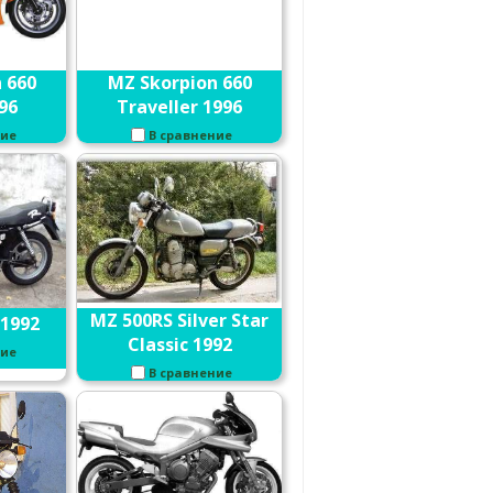
 660
MZ Skorpion 660
96
Traveller 1996
ние
В сравнение
MZ 500RS Silver Star
 1992
Classic 1992
ние
В сравнение