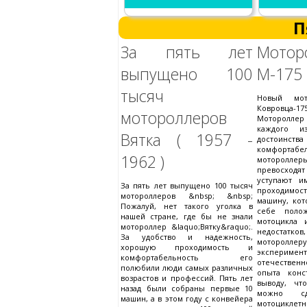
П
За пять лет
Мотор
выпущено 100
М-175
тысяч
Новый мот
Ковровца-
мотороллеров
Моторолле
каждого и
Вятка ( 1957 -
достоинств
комфортабе
1962 )
моторолл
превосход
уступают и
За пять лет выпущено 100 тысяч
проходимо
мотороллеров &nbsp; &nbsp;
машину, кот
Пожалуй, нет такого уголка в
себе полож
нашей стране, где бы не знали
мотоцикла
мотороллер &laquo;Вятку&raquo;.
недоста
За удобство и надежность,
мотороллер
хорошую проходимость и
эксперим
комфортабельность его
отечествен
полюбили люди самых различных
опыта конс
возрастов и профессий. Пять лет
выводу, чт
назад были собраны первые 10
можно сде
машин, а в этом году с конвейера
мотоцикл