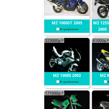
MZ 1000ST 2005
MZ 125S
2005
В сравнение
323000р.*
61000р.*
MZ 1000S 2003
MZ R
В сравнение
171000р.*