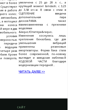
увеличена с 25 до 28 л. с., а
ают в более
крутящий момент &mdash; с 3,23
Существуют
до 3,58 кгс.м. В связи с этим в
ия в работе
СЦЕПЛЕНИЕ введена
него колес.
дополнительная пара
 автомобиль
дисков.РАМА также
, а мотоцикл
взаимозаменяема с прежними
ина колеса
моделями
й мере в два
&laquo;Юпитера&raquo;.
обильного.
Изменения коснулись лишь
 условия
крепления бензобака, где для
ерхностью
уменьшения вибраций
я передачи
применены резиновые
та ведущим
амортизаторы. Форма бака стала
 четыре раза
более современной, по-новому
обиля. Кроме
выглядит и заводская эмблема.В
и поворота,
ХОДОВОЙ ЧАСТИ благодаря
модернизации передней...
ЧИТАТЬ ДАЛЕЕ >>
САЙТ