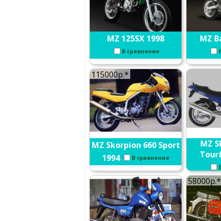
MZ 125SX 1998
MZ B
В сравнение
115000р.*
MZ S
MZ Skorpion 660 Sport
Tour
1994
В сравнение
58000р.*