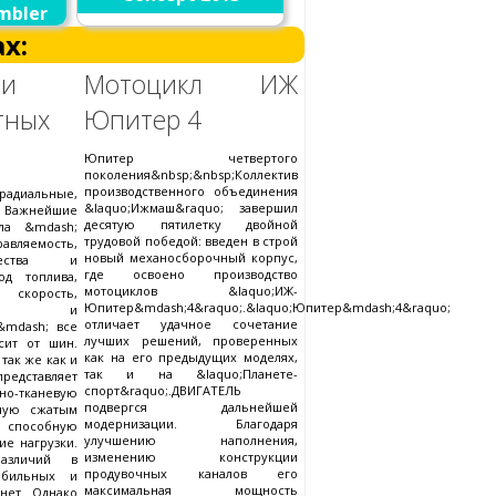
mbler
х:
ии
Мотоцикл ИЖ
тных
Юпитер 4
Юпитер четвертого
поколения&nbsp;&nbsp;Коллектив
производственного объединения
радиальные,
&laquo;Ижмаш&raquo; завершил
; Важнейшие
десятую пятилетку двойной
ла &mdash;
трудовой победой: введен в строй
авляемость,
новый механосборочный корпус,
чества и
где освоено производство
од топлива,
мотоциклов &laquo;ИЖ-
корость,
Юпитер&mdash;4&raquo;.&laquo;Юпитер&mdash;4&raquo;
ность и
отличает удачное сочетание
&mdash; все
лучших решений, проверенных
сит от шин.
как на его предыдущих моделях,
так же как и
так и на &laquo;Планете-
едставляет
спорт&raquo;.ДВИГАТЕЛЬ
но-тканевую
подвергся дальнейшей
нную сжатым
модернизации. Благодаря
пособную
улучшению наполнения,
е нагрузки.
изменению конструкции
различий в
продувочных каналов его
обильных и
максимальная мощность
нет. Однако