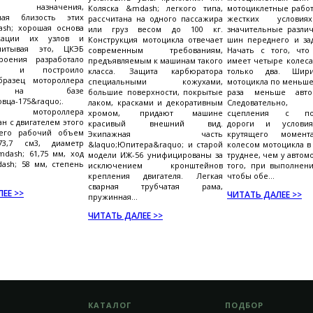
ь назначения,
Коляска &mdash; легкого типа,
мотоциклетные работ
вная близость этих
рассчитана на одного пассажира
жестких условиях.
sh; хорошая основа
или груз весом до 100 кг.
значительные различ
кации их узлов и
Конструкция мотоцикла отвечает
шин переднего и зад
читывая это, ЦКЭБ
современным требованиям,
Начать с того, что
троения разработало
предъявляемым к машинам такого
имеет четыре колеса
цию и построило
класса. Защита карбюратора
только два. Шир
разец мотороллера
специальными кожухами,
мотоцикла по меньше
5 на базе
большие поверхности, покрытые
раза меньше автом
вца-175&raquo;.
лаком, красками и декоративным
Следовательно,
ль мотороллера
хромом, придают машине
сцепления с пов
н с двигателем этого
красивый внешний вид.
дороги и услови
 его рабочий объем
Экипажная часть
крутящего момен
73,7 см3, диаметр
&laquo;Юпитера&raquo; и старой
колесом мотоцикла в
dash; 61,75 мм, ход
модели ИЖ-56 унифицированы за
труднее, чем у автом
ash; 58 мм, степень
исключением кронштейнов
того, при выполнени
крепления двигателя. Легкая
чтобы обе...
сварная трубчатая рама,
ЕЕ >>
ЧИТАТЬ ДАЛЕЕ >>
пружинная...
ЧИТАТЬ ДАЛЕЕ >>
КАТАЛОГ
ПОДБОР