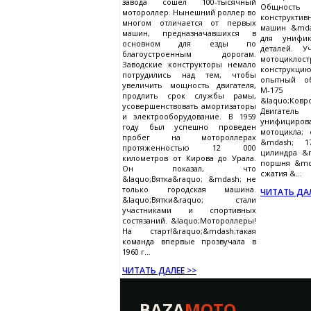
завода сошел 100-тысячный
Общност
мотороллер. Нынешний роллер во
конструкти
многом отличается от первых
машин &mda
машин, предназначавшихся в
для унифи
основном для езды по
деталей. У
благоустроенным дорогам.
мотоциклос
Заводские конструкторы немало
конструк
потрудились над тем, чтобы
опытный об
увеличить мощность двигателя,
М-17
продлить срок службы рамы,
&laquo;Ковро
усовершенствовать амортизаторы
Двигате
и электрооборудование. В 1959
унифицирова
году был успешно проведен
мотоцикла;
пробег на мотороллерах
&mdash; 1
протяженностью 12 000
цилиндра &m
километров от Кирова до Урала.
поршня &md
Он показал, что
сжатия &...
&laquo;Вятка&raquo; &mdash; не
только городская машина.
ЧИТАТЬ ДАЛ
&laquo;Вятки&raquo; стали
участниками и спортивных
состязаний. &laquo;Мотороллеры!
На старт!&raquo;&mdash;такая
команда впервые прозвучала в
1960 г...
ЧИТАТЬ ДАЛЕЕ >>
BAZA
MOTO