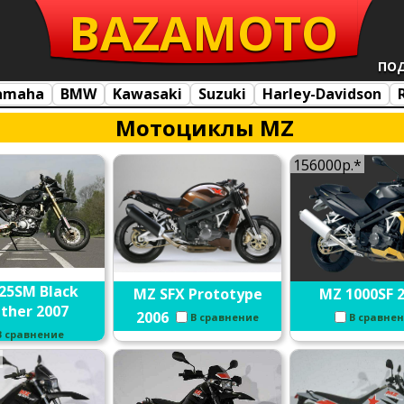
BAZA
MOTO
ПО
amaha
BMW
Kawasaki
Suzuki
Harley-Davidson
Мотоциклы MZ
156000р.*
25SM Black
MZ SFX Prototype
MZ 1000SF 
ther 2007
2006
В сравнение
В сравне
В сравнение