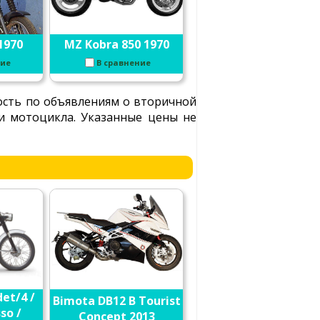
1970
MZ Kobra 850 1970
ние
В сравнение
ость по объявлениям о вторичной
ли мотоцикла. Указанные цены не
et/4 /
Bimota DB12 B Tourist
so /
Concept 2013