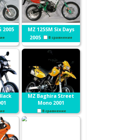
 2005
MZ 125SM Six Days
2005
ние
В сравнение
Black
MZ Baghira Street
001
Mono 2001
ние
В сравнение