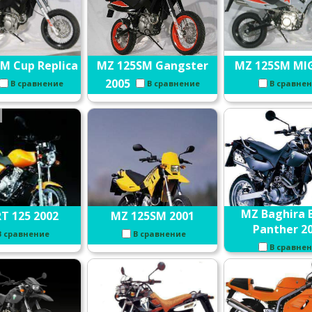
M Cup Replica
MZ 125SM Gangster
MZ 125SM MIG
2005
В сравнение
В сравнение
В сравне
MZ Baghira 
T 125 2002
MZ 125SM 2001
Panther 2
В сравнение
В сравнение
В сравне