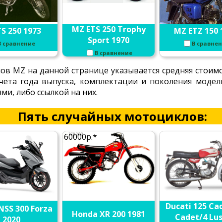
MZ ETS 250 Trophy
S 250 1973
MZ ETZ 150 
Sport 1970
В сравнение
В сравне
В сравнение
ов MZ на данной странице указывается средняя стоим
 учета года выпуска, комплектации и поколения моде
и, либо ссылкой на них.
Пять случайных мотоциклов:
60000р.*
Ducati 125 Cad
NSS 300 Forza
Honda XR 200 1981
Cadet/4 Lus
2020