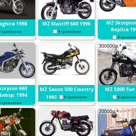
MZ Skorpion
aghira 1998
MZ Mastiff 660 1996
Replica 19
В сравнение
В сравнение
В сравне
300000р.*
korpion 660
MZ Saxon 500 Country
MZ 500R Fun
&nbsp; 1994
1993
В сравнение
В сравне
В сравнение
20000р.*