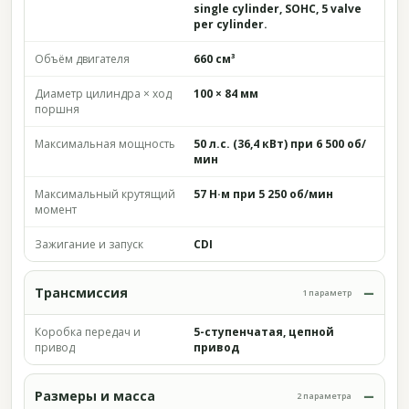
single cylinder, SOHC, 5 valve
per cylinder.
Объём двигателя
660 см³
Диаметр цилиндра × ход
100 × 84 мм
поршня
Максимальная мощность
50 л.с. (36,4 кВт) при 6 500 об/
мин
Максимальный крутящий
57 Н·м при 5 250 об/мин
момент
Зажигание и запуск
CDI
Трансмиссия
1 параметр
Коробка передач и
5-ступенчатая, цепной
привод
привод
Размеры и масса
2 параметра