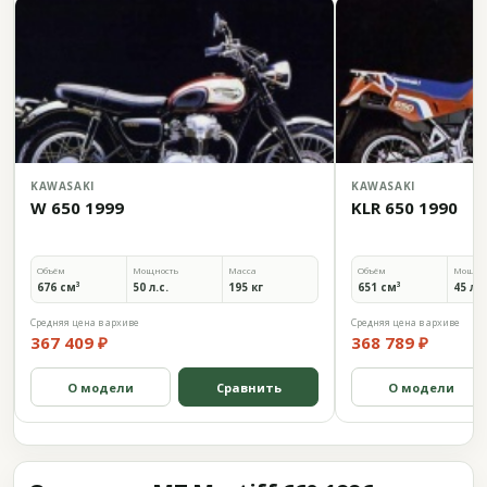
KAWASAKI
KAWASAKI
W 650 1999
KLR 650 1990
Объём
Мощность
Масса
Объём
Мощно
676 см³
50 л.с.
195 кг
651 см³
45 л.с
Средняя цена в архиве
Средняя цена в архиве
367 409 ₽
368 789 ₽
О модели
Сравнить
О модели