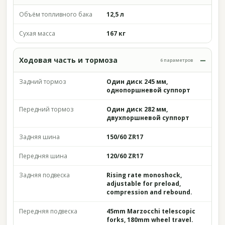
Объём топливного бака
12,5 л
Сухая масса
167 кг
Ходовая часть и тормоза
6 параметров
Задний тормоз
Один диск 245 мм,
однопоршневой суппорт
Передний тормоз
Один диск 282 мм,
двухпоршневой суппорт
Задняя шина
150/60 ZR17
Передняя шина
120/60 ZR17
Задняя подвеска
Rising rate monoshock,
adjustable for preload,
compression and rebound.
Передняя подвеска
45mm Marzocchi telescopic
forks, 180mm wheel travel.