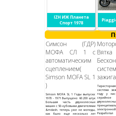
IZH ИЖ Планета
Piaggi
Спорт 1978
П
Симсон (ГДР)
Мотор
МОФА СЛ 1 с
Вятк
автоматическим
Бескон
сцеплением(
систе
Simson MOFA SL 1
зажиг
)
Тиристорн
система за
году у нас
Simson MOFA SL 1 Годы выпуска:
серийно
1970 - 1971 Выпущено: 60.200 штук
двухкол
Большая часть двухколесных
принцип
машин с 50-кубовыми двигателями
электронной
&mdash; теперь уже не мопеды,
Разрабо
как было еще несколько лет