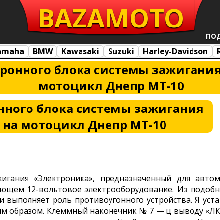
BAZA
MOTO
ПО
amaha
BMW
Kawasaki
Suzuki
Harley-Davidson
тронного блока системы зажигания
мотоцикл Днепр МТ-10
нного блока системы зажигания
 на мотоцикл Днепр МТ-10
игания «Электроника», предназначенный для автом
ющем 12-вольтовое электрооборудование. Из подобн
и выполняет роль противоугонного устройства. Я уст
м образом. Клеммный наконечник № 7 — ц выводу «ЛК»