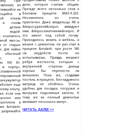
тику. При
деле, которое считаю общим.
звлекаю из
Прежде всего несколько слов о
опившийся на
боковом прицепе ВМЗ-9.203.
ющийся в
Несомненно, он очень
ой отказа
практичен. Даже владельцы ЯВ и
ю и снова
&laquo;уралов&raquo; завидуют
 детали
нам, &laquo;ижатникам&raquo;. И
ой водой.
это имеет под собой почву.
х осыпалось
Приходилось возить и мебель, и
вной массы,
мешки с цементом, не раз спал в
и от старых
прицепе &mdash; при росте 180
и. Для пайки
см неудобств почти не
ю обычный
испытываешь. Правда, мешают
&raquo; и
ребра жесткости, которые с
ью 100 Вт.
внутренней стороны днища
 в корпус,
хорошо бы перенести на
сплавленной
внешнюю. Пока же, создавая
тированный
постель в прицепе, без надувного
ккумулятор
матраца не обойтись. Очень
аботает еще
удобны для посадки, погрузки и
моему опыту,
выгрузки подъемные капоты. К
ше, если она
тому же их полный демонтаж
оролон или
занимает несколько минут...
креплена в
вие &mdash;
ЧИТАТЬ ДАЛЕЕ >>
разряжайте