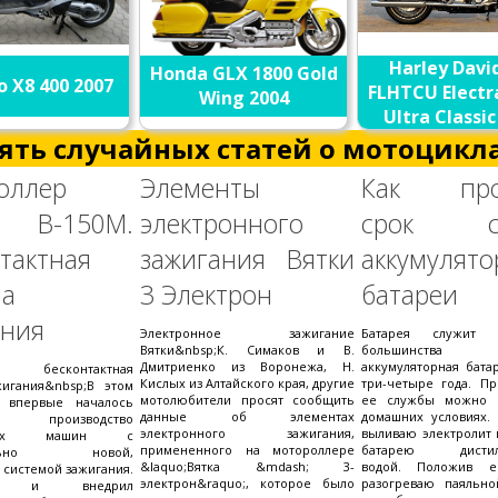
Harley Davi
Honda GLX 1800 Gold
o X8 400 2007
FLHTCU Electr
Wing 2004
Ultra Classic
ять случайных статей о мотоцикла
оллер
Элементы
Как про
а В-150М.
электронного
срок сл
тактная
зажигания Вятки
аккумулят
ма
3 Электрон
батареи
ания
Электронное зажигание
Батарея служит
Вятки&nbsp;К. Симаков и В.
большинства мо
Дмитриенко из Воронежа, Н.
аккумуляторная бата
ая бесконтактная
Кислых из Алтайского края, другие
три-четыре года. Пр
жигания&nbsp;В этом
мотолюбители просят сообщить
ее службы можно 
 впервые началось
данные об элементах
домашних условиях. 
е производство
электронного зажигания,
выливаю электролит
есных машин с
примененного на мотороллере
батарею дистилл
иально новой,
&laquo;Вятка &mdash; 3-
водой. Положив 
 системой зажигания.
электрон&raquo;, которое было
разогреваю паяльн
тал и внедрил