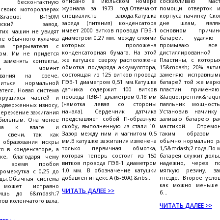
описано в июльском номере
соскабливаю мас
ую бесконтактную
журнала за 1973 год.Отвечают
помощи отверток и
 своих мотороллерах
специалисты завода.Катушка
корпуса начинку. Ск
тка&raquo; В-150М
заряда (питания) конденсатора
дне шлам, явля
олянский завод.
имеет 2000 витков провода ПЭВ-1
основном причин
тих машин не увидят
диаметром 0,27 мм. между слоями
батареи, удаля
ре обычного кулачка
которых проложена
промываю все
ма прерывателя с
конденсаторная бумага. На этой
дистиллированн
ром. Им не придется
же катушке сверху расположена
Пластины, с которы
 заменять контакты,
обмотка подзаряда аккумулятора,
15&mdash; 20% акти
овать момент
состоящая из 125 витков провода
заменяю исправным
зования на свече,
ПЭВ-1 диаметром 0,51 мм.Катушка
батарей той же марк
иться нормальной
датчика содержит 100 витков
пластин применя
ателя. Новая система
провода ПЭВ-1 диаметром 0,18 мм
&laquo;третник
трущихся частей и
(намотка левая со стороны
паяльник мощност
подверженных износу,
начала). Сердечник датчика
Установив начинку
пережение зажигания
представляет собой П-образную
заливаю батарею ра
абильным. Она менее
скобу, выполненную из стали 10.
мастикой. Отремон
ельна к влаге и
Зазор между ним и магнитом 0,5
таким образом а
ию свечи, так как
мм.В катушке зажигания изменена
обычно нормально р
я образования искры
только первичная обмотка,
1,5&mdash;2 года.По 
ся в конденсаторе, а
которая теперь состоит из 150
батарея служит доль
ке, благодаря чему
витков провода ПЭВ-1 диаметром
надежно, через п
ся время пробоя
1.0 мм. В обозначение катушки
мягкую резину, за
ромежутка с 0,25 до
добавлен индекс А (Б-50А).&nbs...
гнезде. Второе усло
нды.Обычная система
как можно меньше 
 может исправно
ЧИТАТЬ ДАЛЕЕ >>
б...
лишь до 6&mdash;7
ов коленчатого вала,
ЧИТАТЬ ДАЛЕЕ >>