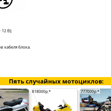
12 В);
в кабеля блока.
Пять случайных мотоциклов:
818000р.*
777000р.*