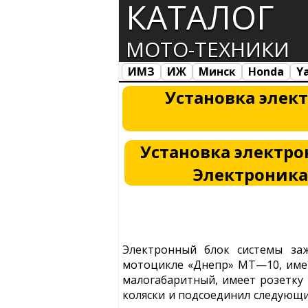
КАТАЛОГ
МОТО-ТЕХНИКИ
ИМЗ
ИЖ
Минск
Honda
Y
Все марки
Загрузка...
Установка элек
Установка электро
Электроника
Электронный блок системы заж
мотоцикле «Днепр» МТ—10, име
малогабаритный, имеет розетку 
коляски и подсоединил следующи