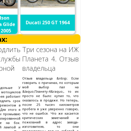
dson
Ducati 250 GT 1964
a Glide
 2005
х:
длить
Три сезона на ИЖ
ужбы
Планета 4. Отзыв
орной
владельца
Отзыв владельца &nbsp; Если
говорить о причинах, по которым
мой выбор пал на
 дольше У
&laquo;Планету-4&raquo;, то их
тоциклов
просто не было: купил то, что
рея работает
оказалось в продаже. Но теперь,
одлить срок
после 25 тысяч километров
ремонтом в
пробега я уже уверенно говорю,
Для этого я
что не ошибся. Что же касается
 и промываю
критических замечаний и
ированной
пожеланий в адрес завода-
ее на бок.
изготовителя, то они
ой лампой и
продиктованы только заботой о