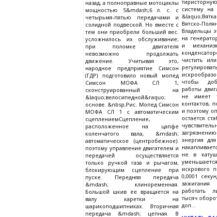
тиристорн
назад, а полноправные мотоциклы
систему на
мощностью 5&mdash;6 л. с. с
&laquo;Вя
четырьмя-пятью передачами и
Вятско-П
солидной подвеской. Но вместе с
Владельцы э
тем они приобрели больший вес.
на генерато
усложнилось их обслуживание;
и механиз
при поломке двигателя
конденсато
невозможно продолжать
чистить или
движение. Учитывая это,
регулир
народное предприятие Симсон
искрообра
(ГДР) подготовило новый мопед
чтобы доб
Симсон МОФА СЛ 1,
работы двиг
сконструированный на
не имеет 
&laquo;велосипедной&raquo;
контактов, 
основе. &nbsp;Рис. Мопед Симсон
и поэтому о
МОФА СЛ 1 с автоматическим
остается ст
сцеплениемСцепление,
чувствит
расположенное на цапфе
загрязнен
коленчатого вала, &mdash;
энергия дл
автоматическое (центробежное).
накапливает
поэтому управление двигателем и
не в катуш
передачей осуществляется
уменьшает
только ручкой газа и рычагом,
искрового п
блокирующим сцепление при
0,0001 секу
пуске. Передняя передача
зажигания
&mdash; клиноременная.
работать 
Большой шкив ее вращается на
тысяч оборот
валу каретки на
доп...
шарикоподшипниках. Вторичная
передача &mdash; цепная. В