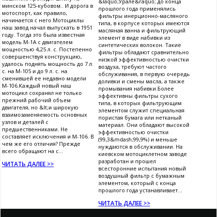
&laquo;Урале&raquo; до конца
минском 125-кубовом.. И дорога в
прошлого года применялись
мотоспорт, как правило,
фильтры инерционно-масляного
начинается с него.Мотоциклы
типа, в корпусе которых имеются
наш завод начал выпускать в 1951
масляная ванна и фильтрующий
году. Тогда это была известная
элемент в виде набивки из
модель М-1А с двигателем
синтетических волокон. Такие
мощностью 4,25 л. с. Постепенно
фильтры обладают сравнительно
совершенствуя конструкцию,
низкой эффективностью очистки
удалось поднять мощность до 7 л.
воздуха, требуют частого
с. на М-105 и до 9 л. с. на
обслуживания, в первую очередь
сменившей ее недавно модели
доливки и смены масла, а также
М-106.Каждый новый наш
промывания набивки.Более
мотоцикл сохранял не только
эффективны фильтры сухого
прежний рабочий объем
типа, в которых фильтрующим
двигателя, но &lt;и широкую
элементом служит специальная
взаимозаменяемость основных
пористая бумага или нетканый
узлов и деталей с
материал. Они обладают высокой
предшественниками. Не
эффективностью очистки
составляет исключения и М-106. В
(99,3&mdash;99,9%) и меньше
чем же его отличия? Прежде
нуждаются в обслуживании. На
всего обращают на с...
киевском мотоциклетном заводе
разработан и прошел
ЧИТАТЬ ДАЛЕЕ >>
всесторонние испытания новый
воздушный фильтр с бумажным
элементом, который с конца
прошлого года устанавливает...
ЧИТАТЬ ДАЛЕЕ >>