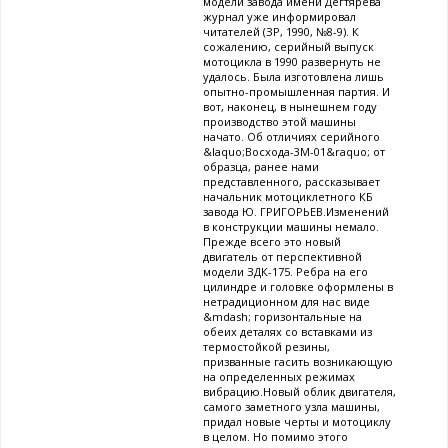
модели завода имени Дегтярева
журнал уже информировал
читателей (ЗР, 1990, №8-9). К
сожалению, серийный выпуск
мотоцикла в 1990 развернуть не
удалось. Была изготовлена лишь
опытно-промышленная партия. И
вот, наконец, в нынешнем году
производство этой машины
начато. Об отличиях серийного
&laquo;Восхода-3М-01&raquo; от
образца, ранее нами
представленного, рассказывает
начальник мотоциклетного КБ
завода Ю. ГРИГОРЬЕВ.Изменений
в конструкции машины немало.
Прежде всего это новый
двигатель от перспективной
модели ЗДК-175. Ребра на его
цилиндре и головке оформлены в
нетрадиционном для нас виде
&mdash; горизонтальные на
обеих деталях со вставками из
термостойкой резины,
призванные гасить возникающую
на определенных режимах
вибрацию.Новый облик двигателя,
самого заметного узла машины,
придал новые черты и мотоциклу
в целом. Но помимо этого