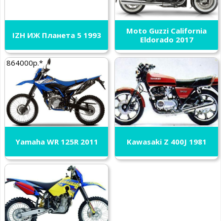
Moto Guzzi California
IZH ИЖ Планета 5 1993
Eldorado 2017
864000р.*
Yamaha WR 125R 2011
Kawasaki Z 400J 1981