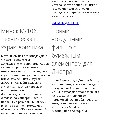
изменилась и конструкция
мотора. Картер теперь с низкой
горловиной для установки
цилиндра. И перепускные каналы
не в горловине...
ЧИТАТЬ ДАЛЕЕ >>
Минск М-106.
Новый
Техническая
воздушный
характеристика
фильтр с
бумажным
Мотоциклы нашего завода давно
знакомы любителям
элементом для
двухколесного транспорта. Самые
легкие м простые в семье
Днепра
отечественных мотоциклов, они
служат в качестве учебных машин
в яружках, секциях и клубах
Новый фильтр для Днепра &nbsp;
ДОСААФ. Их любят сельские
Известно, что, чем чище воздух,
жители &mdash; за хорошую
поступающий в двигатель, тем
проходимость и
меньше страдают от абразивного
&laquo;надежность, городские
износа детали цилиндро-
&mdash; за маневренность и
поршневой группы. Для очистки
небольшие размеры. Многие, и
воздуха от пыли в тяжелых
вполне резонно, прежде чем
мотоциклах &mdash;
обзавестись ИЖем или тяжелой
&laquo;Днепре&raquo; и
машиной, проходят школу на