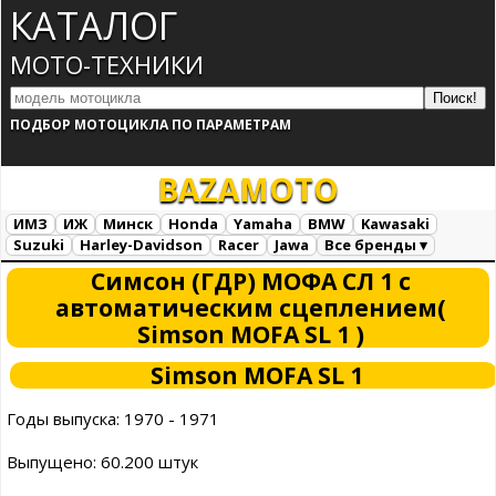
КАТАЛОГ
МОТО-ТЕХНИКИ
ПОДБОР МОТОЦИКЛА ПО ПАРАМЕТРАМ
BAZA
MOTO
ИМЗ
ИЖ
Минск
Honda
Yamaha
BMW
Kawasaki
Suzuki
Harley-Davidson
Racer
Jawa
Все бренды ▾
Все марки
Загрузка...
Симсон (ГДР) МОФА СЛ 1 с
автоматическим сцеплением(
Simson MOFA SL 1 )
Simson MOFA SL 1
Годы выпуска: 1970 - 1971
Выпущено: 60.200 штук