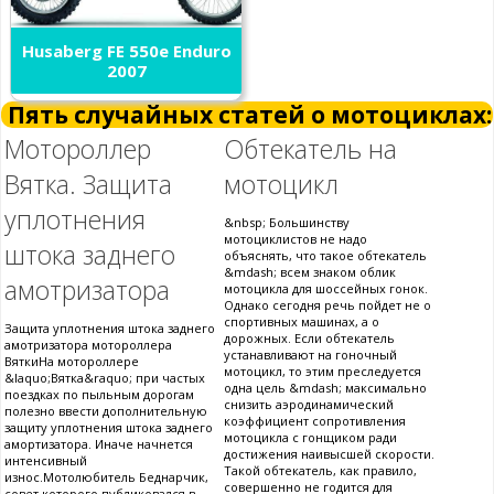
Husaberg FE 550e Enduro
2007
Пять случайных статей о мотоциклах:
Мотороллер
Обтекатель на
Вятка. Защита
мотоцикл
уплотнения
&nbsp; Большинству
мотоциклистов не надо
штока заднего
объяснять, что такое обтекатель
&mdash; всем знаком облик
амотризатора
мотоцикла для шоссейных гонок.
Однако сегодня речь пойдет не о
спортивных машинах, а о
Защита уплотнения штока заднего
дорожных. Если обтекатель
амотризатора мотороллера
устанавливают на гоночный
ВяткиНа мотороллере
мотоцикл, то этим преследуется
&laquo;Вятка&raquo; при частых
одна цель &mdash; максимально
поездках по пыльным дорогам
снизить аэродинамический
полезно ввести дополнительную
коэффициент сопротивления
защиту уплотнения штока заднего
мотоцикла с гонщиком ради
амортизатора. Иначе начнется
достижения наивысшей скорости.
интенсивный
Такой обтекатель, как правило,
износ.Мотолюбитель Беднарчик,
совершенно не годится для
совет которого публиковался в