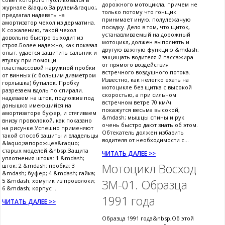
дорожного мотоцикла, причем не
журнале &laquo;За рулем&raquo;,
только потому что гонщик
предлагал надевать на
принимает иную, полулежачую
амортизатор чехол из дерматина.
посадку. Дело в том, что щиток,
К сожалению, такой чехол
устанавливаемый на дорожный
довольно быстро выходит из
мотоцикл, должен выполнять и
строя.Более надежно, как показал
другую важную функцию &mdash;
опыт, удается защитить сальник и
защищать водителя й пассажира
втулку при помощи
от прямого воздействия
пластмассовой наружной пробки
встречного воздушного потока.
от винных (с большим диаметром
Известно, как нелегко ехать на
горлышка) бутылок. Пробку
мотоцикле без щитка с высокой
разрезаем вдоль по спирали.
скоростью, а при сильном
надеваем на шток, подложив под
встречном ветре 70 км/ч
донышко имеющийся на
покажутся весьма высокой,
амортизаторе буфер, и стягиваем
&mdash; мышцы спины и рук
внизу проволокой, как показано
очень быстро дают знать об этом.
на рисунке.Успешно применяют
Обтекатель должен избавить
такой способ защиты и владельцы
водителя от необходимости с...
&laquo;запорожцев&raquo;
старых моделей.&nbsp;Защита
ЧИТАТЬ ДАЛЕЕ >>
уплотнения штока: 1 &mdash;
Мотоцикл Восход
шток; 2 &mdash; пробка; 3
&mdash; буфер; 4 &mdash; гайка;
5 &mdash; хомутик из проволоки;
3М-01. Образца
6 &mdash; корпус ...
1991 года
ЧИТАТЬ ДАЛЕЕ >>
Образца 1991 года&nbsp;Об этой