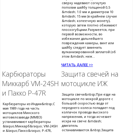
сверху надевают согнутую
пополам шайбу толщиной 0,5
&mdash; 1.0 мм и диаметром 10
&mdash; 15 мм (в крайнем случае
&mdash; копеечную монету),
которую затем плотно обжимают
плоскогубцами.Разумеется, при
первой возможности, во
избежание дальнейшего
повреждения камеры, винт или
шайбу следует заменить
вулканизированной заплатой (об
этом &mdash; ниж...
ЧИТАТЬ ДАЛЕЕ >>
Карбюраторы
Защита свечей на
Миккарб VM-24SH
мотоцикле ИЖ
и Пакко P-47R
Защита свечи&nbsp;При езде на
мотоцикле по мокрой дороге с
большой скоростью вода от
Карбюраторы из Индии&nbsp;С
переднего колеса попадает под
мая 1989 года на часть
колпачок провода высокого
мотоциклов Минского
напряжения, и тогда исчезает
мотовелозавода (ММВЗ)
искра на свече &mdash;
устанавливают карбюраторы
двигатель
&laquo;Миккарб&raquo; VM-24SH
останавливается.&nbsp;Защита
и &laquo;Пакко&raquo; P-47R,