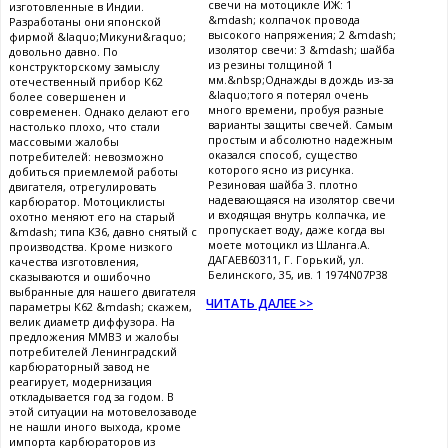
свечи на мотоцикле ИЖ: 1
изготовленные в Индии.
&mdash; колпачок провода
Разработаны они японской
высокого напряжения; 2 &mdash;
фирмой &laquo;Микуни&raquo;
изолятор свечи: 3 &mdash; шайба
довольно давно. По
из резины толщиной 1
конструкторскому замыслу
мм.&nbsp;Однажды в дождь из-за
отечественный прибор К62
&laquo;того я потерял очень
более совершенен и
много времени, пробуя разные
современен. Однако делают его
варианты защиты свечей. Самым
настолько плохо, что стали
простым и абсолютно надежным
массовыми жалобы
оказался способ, существо
потребителей: невозможно
которого ясно из рисунка.
добиться приемлемой работы
Резиновая шайба 3. плотно
двигателя, отрегулировать
надевающаяся на изолятор свечи
карбюратор. Мотоциклисты
и входящая внутрь колпачка, ие
охотно меняют его на старый
пропускает воду, даже когда вы
&mdash; типа К36, давно снятый с
моете мотоцикл из Шланга.А.
производства. Кроме низкого
ДАГАЕВ60311, Г. Горький, ул.
качества изготовления,
Белинского, 35, ив. 1 1974N07P38
сказываются и ошибочно
выбранные для нашего двигателя
ЧИТАТЬ ДАЛЕЕ >>
параметры К62 &mdash; скажем,
велик диаметр диффузора. На
предложения ММВЗ и жалобы
потребителей Ленинградский
карбюраторный завод не
реагирует, модернизация
откладывается год за годом. В
этой ситуации на мотовелозаводе
не нашли иного выхода, кроме
импорта карбюраторов из