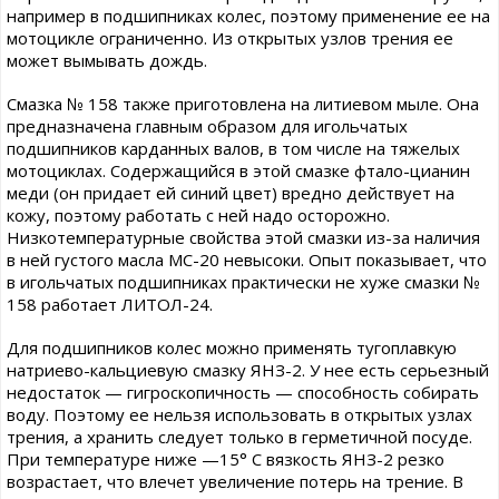
например в подшипниках колес, поэтому применение ее на
мотоцикле ограниченно. Из открытых узлов трения ее
может вымывать дождь.
Смазка № 158 также приготовлена на литиевом мыле. Она
предназначена главным образом для игольчатых
подшипников карданных валов, в том числе на тяжелых
мотоциклах. Содержащийся в этой смазке фтало-цианин
меди (он придает ей синий цвет) вредно действует на
кожу, поэтому работать с ней надо осторожно.
Низкотемпературные свойства этой смазки из-за наличия
в ней густого масла МС-20 невысоки. Опыт показывает, что
в игольчатых подшипниках практически не хуже смазки №
158 работает ЛИТОЛ-24.
Для подшипников колес можно применять тугоплавкую
натриево-кальциевую смазку ЯНЗ-2. У нее есть серьезный
недостаток — гигроскопичность — способность собирать
воду. Поэтому ее нельзя использовать в открытых узлах
трения, а хранить следует только в герметичной посуде.
При температуре ниже —15° С вязкость ЯНЗ-2 резко
возрастает, что влечет увеличение потерь на трение. В