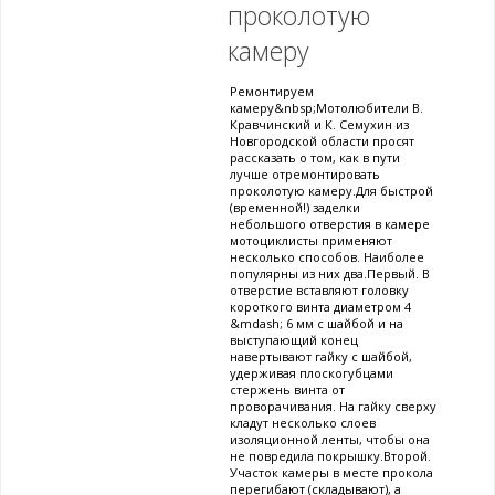
проколотую
камеру
Ремонтируем
камеру&nbsp;Мотолюбители В.
Кравчинский и К. Семухин из
Новгородской области просят
рассказать о том, как в пути
лучше отремонтировать
проколотую камеру.Для быстрой
(временной!) заделки
небольшого отверстия в камере
мотоциклисты применяют
несколько способов. Наиболее
популярны из них два.Первый. В
отверстие вставляют головку
короткого винта диаметром 4
&mdash; 6 мм с шайбой и на
выступающий конец
навертывают гайку с шайбой,
удерживая плоскогубцами
стержень винта от
проворачивания. На гайку сверху
кладут несколько слоев
изоляционной ленты, чтобы она
не повредила покрышку.Второй.
Участок камеры в месте прокола
перегибают (складывают), а