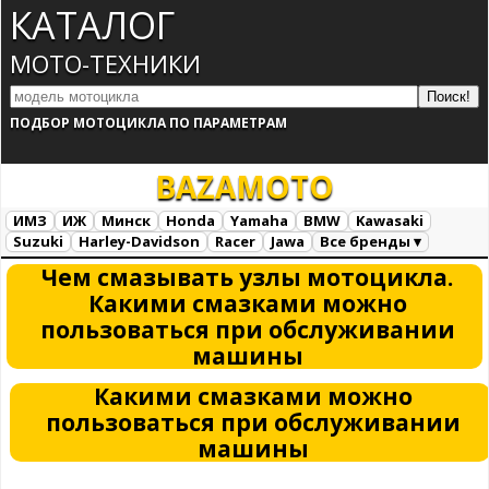
КАТАЛОГ
МОТО-ТЕХНИКИ
ПОДБОР МОТОЦИКЛА ПО ПАРАМЕТРАМ
BAZA
MOTO
ИМЗ
ИЖ
Минск
Honda
Yamaha
BMW
Kawasaki
Suzuki
Harley-Davidson
Racer
Jawa
Все бренды ▾
Все марки
Загрузка...
Чем смазывать узлы мотоцикла.
Какими смазками можно
пользоваться при обслуживании
машины
Какими смазками можно
пользоваться при обслуживании
машины