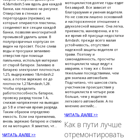
мотоциклистов долгие годы ездят
4,5&mdash;5 мм вдоль дна каждой
без аварий. Все зависит от
банки, как показано на рисунке.
благоразумия и умения водителя.
Отверстия в стенках и
Но не совсем лишено оснований
перегородках (призмах), на
и настороженное отношение к
которые опираются пластины,
двухколесной машине. Она легка,
соединяют все секции каждой
приемиста, маневренна, и в то
банки, позволяя многократной
же время ей присущи недостатки
промывкой удалить шлам. В
&mdash; прежде всего малая
полупрозрачных корпусах он
устойчивость, отсутствие
виден на просвет. После слива
надежной защиты водителя от
воды и просушки запаиваю
травм. Поэтому и
отверстия при помощи
самонадеянность, просчеты
паяльника, используя материал
мотоциклиста чаще ведут к
от старой батареи. Заливаю в
авариям, к тому же с более
батарею электролит плотностью
тяжелыми последствиями, чем
1,25, выдерживаю 1&mdash;2
для экипажа автомобиля.
часа, а потом заряжаю ее до
Подсчитано, что шансов стать
плотности 1,27&mdash;1,28.
участником происшествия у
Чтобы определить
мотоциклиста в четыре раза
работоспособность батареи,
больше, чем у водителя
провожу разряд током 1 А,
легкового автомобиля. А по
снижая напряжение на выводах
мнению английс...
до 5 В и отмечая время разряда.
Таким образом определяю
ЧИТАТЬ ДАЛЕЕ >>
емкость. Если она приемлема,
вновь заряжаю батарею и ставлю
Как в пути лучше
ее на мотоцикл. Я заметил, чт...
отремонтировать
ЧИТАТЬ ДАЛЕЕ >>