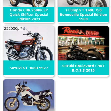
Honda CBR 250RR SP
Triumph T 140E 750
Quick Shifter Special
Bonneville Special Edition
Edition 2021
1980
252000р.*
Suzuki Boulevard C90T
Suzuki GT 380B 1977
B.O.S.S 2015