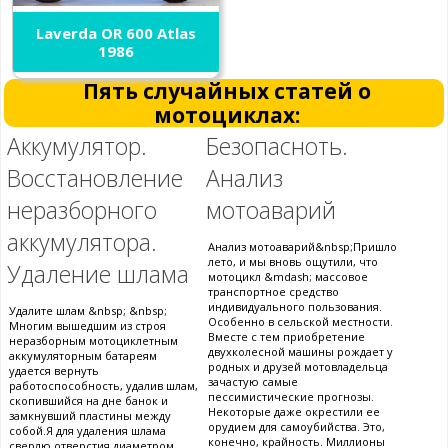
Laverda OR 600 Atlas
1986
Пять случайных статей о
мотоциклах:
Аккумулятор.
Безопасноть.
Восстановление
Анализ
неразборного
мотоаварий
аккумулятора.
Анализ мотоаварий&nbsp;Пришло
лето, и мы вновь ощутили, что
Удаление шлама
мотоцикл &mdash; массовое
транспортное средство
индивидуального пользования.
Удалите шлам &nbsp; &nbsp;
Особенно в сельской местности.
Многим вышедшим из строя
Вместе с тем приобретение
неразборным мотоциклетным
двухколесной машины рождает у
аккумуляторным батареям
родных и друзей мотовладельца
удается вернуть
зачастую самые
работоспособность, удалив шлам,
пессимистические прогнозы.
скопившийся на дне банок и
Некоторые даже окрестили ее
замкнувший пластины между
орудием для самоубийства. Это,
собой.Я для удаления шлама
конечно, крайность. Миллионы
сверлю отверстия диаметром