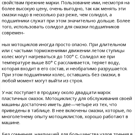
свойствам прежние марки. Пользование ими, несмотря на
более высокую цену, очень выгодно, так как менять эти
смазки надо в несколько раз реже, чем солидол, а
подшипники служат при этом значительно дольше. Более
того, использовать солидол для смазки подшипников
современ-
ных мотоциклов иногда просто опасно. При длительном
или с частыми торможениями движении летом ступицы
колес могут нагреваться до 100° С. Солидол же при
температуре выше 80° С расслаивается, теряет воду,
которая входит в его состав, и необратимо разрушается.
При этом подшипники колес, оставшись без смазки, в
любой момент могут выйти из строя.
У нас поступает в продажу около двадцати марок
пластичных смазок. Мотоциклисту для обслуживания своей
машины достаточно иметь две—четыре из тех, что
приведены в таблице. В нее включены смазки, которые, по
многолетнему опыту мотоциклистов, хорошо работают в
машине.
Без сомнения, наилучшей для большинства узлов трения в