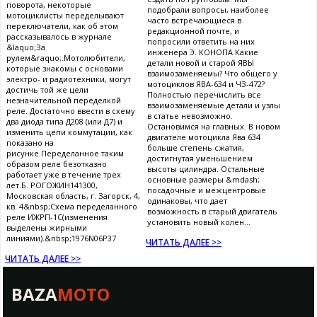
поворота, некоторые
подобрали вопросы, наиболее
мотоциклисты переделывают
часто встречающиеся в
переключатели, как об этом
редакционной почте, и
рассказывалось в журнале
попросили ответить на них
&laquo;За
инженера Э. КОНОПА.Какие
рулем&raquo;.Мотолюбители,
детали новой и старой ЯВЫ
которые знакомы с основами
взаимозаменяемы? Что общего у
электро- и радиотехники, могут
мотоциклов ЯВА-634 и ЧЗ-472?
достичь той же цели
Полностью перечислить все
незначительной переделкой
взаимозаменяемые детали и узлы
реле. Достаточно ввести в схему
в статье невозможно.
два диода типа Д208 (или Д7) и
Остановимся на главных. В новом
изменить цепи коммутации, как
двигателе мотоцикла Ява 634
показано на
больше степень сжатия,
рисунке.Переделанное таким
достигнутая уменьшением
образом реле безотказно
высоты цилиндра. Остальные
работает уже в течение трех
основные размеры &mdash;
лет.Б. РОГОЖИН141300,
посадочные и межцентровые
Московская область, г. Загорск, 4,
одинаковы, что дает
кв. 4&nbsp;Схема переделанного
возможность в старый двигатель
реле ИЖРП-1С(изменения
установить новый колен...
выделены жирными
линиями).&nbsp;1976N06P37
ЧИТАТЬ ДАЛЕЕ >>
ЧИТАТЬ ДАЛЕЕ >>
BAZA
MOTO