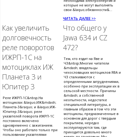
необходима электроэнергия и
которые не могут выполнять
свои &laquo;обязанности&...
ЧИТАТЬ ДАЛЕЕ >>
Как увеличить
Что общего у
долговечность
Jawa 634 и CZ
реле поворотов
472?
ИЖРП-1С на
Тем, кто ездит на Яве и
ЧЗ&nbsp;Многие читатели
мотоциклах ИЖ
&mdash; владельцы
чехословацких мотоциклов ЯВА и
Планета 3 и
ЧЗ сталкиваются с
определенными затруднениями,
Юпитер 3
особенно при эксплуатации их в
сельской местности. Причины
&mdash; а собственной
Реле ИЖРП-1С&nbsp;На
неопытности, недостатке
мотоциклах &laquo;ИЖ&mdash;
специальной литературы, а
Планета-3&raquo; и &laquo;ИЖ-
главным образом в том что эти
Юпитер-3&raquo; реле
мотоциклы, предназначенные в
указателей поворота ИЖРП-1С
основном для дорог с твердым
постоянно включено
покрытием, нередко
одновременно с зажиганием.
эксплуатируются там, где
Чтобы оно работало только при
приходится довольно много
пользовании указателями
ездить по грунтовым. Мы