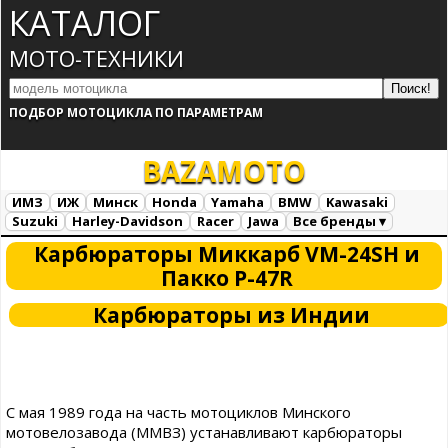
КАТАЛОГ
МОТО-ТЕХНИКИ
ПОДБОР МОТОЦИКЛА ПО ПАРАМЕТРАМ
BAZA
MOTO
ИМЗ
ИЖ
Минск
Honda
Yamaha
BMW
Kawasaki
Suzuki
Harley-Davidson
Racer
Jawa
Все бренды ▾
Все марки
Загрузка...
Карбюраторы Миккарб VM-24SH и
Пакко P-47R
Карбюраторы из Индии
С мая 1989 года на часть мотоциклов Минского
мотовелозавода (ММВЗ) устанавливают карбюраторы