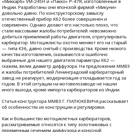
«Миккарб» VM-24SH и «Пакко» P-47R, изготовленные в
Индии. Разработаны они японской фирмой «Микуни»
довольно давно. По конструкторскому замыслу
отечественный прибор К62 более совершенен и
современен. Однако делают его настолько плохо, что
стали массовыми жалобы потребителей: невозможно
добиться приемлемой работы двигателя, отрегулировать
карбюратор. Мотоциклисты охотно меняют его на старый
— типа К36, давно снятый с производства. Кроме низкого
качества изготовления, сказываются и ошибочно
выбранные для нашего двигателя параметры К62 —
скажем, велик диаметр диффузора. На предложения ММВЗ
и жалобы потребителей Ленинградский карбюраторный
завод не реагирует, модернизация откладывается год за
годом. В этой ситуации на мотовелозаводе не нашли
иного выхода, кроме импорта карбюраторов из Индии.
Статья конструктора ММВЗ Г. ПИЛЮКЕВИЧА рассказывает
об особенностях их конструкции и регулировки.
Как и большинство мотоциклетных карбюраторов,
рассматриваемые относятся к типу золотниковых с
переменным сечением диффузора и конусной