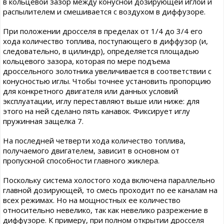
в кольцевой зазор между конусной дозирующей иглой и
распылителем и смешивается с воздухом в диффузоре.
При положении дросселя в пределах от 1/4 до 3/4 его
хода количество топлива, поступающего в диффузор (и,
следовательно, в цилиндр), определяется площадью
кольцевого зазора, которая по мере подъема
дроссельного золотника увеличивается в соответствии с
конусностью иглы. Чтобы точнее установить пропорцию
для конкретного двигателя или данных условий
эксплуатации, иглу переставляют выше или ниже: для
этого на ней сделано пять канавок. Фиксирует иглу
пружинная защелка 7.
На последней четверти хода количество топлива,
получаемого двигателем, зависит в основном от
пропускной способности главного жиклера.
Поскольку система холостого хода включена параллельно
главной дозирующей, то смесь проходит по ее каналам на
всех режимах. Но на мощностных ее количество
относительно невелико, так как невелико разрежение в
диффузоре. К примеру, при полном открытии дросселя