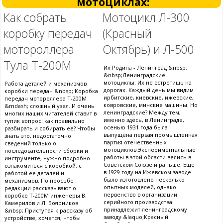
мотоциклах:
Как собрать
Мотоцикл Л-300
коробку передач
(Красный
мотороллера
Октябрь) и Л-500
Тула Т-200М
Их Родина - Ленинград &nbsp;
&nbsp;Ленинградские
мотоциклы. Их не встретишь на
Работа деталей и механизмов
дорогах. Каждый день мы видим
коробки передач &nbsp; Коробка
ирбитские, киевские, ижевские,
передач мотороллера Т-200М
ковровские, минские машины. Но
&mdash; сложный узел. И очень
ленинградские? Между тем,
многих наших читателей ставит в
именно здесь, в Ленинграде,
тупик вопрос: как правильно
осенью 1931 года была
разбирать и собирать ее? Чтобы
выпущена первая промышленная
знать это, недостаточно
партия отечественных
сведений только о
мотоциклов.Экспериментальные
последовательности сборки и
работы в этой области велись в
инструменте, нужно подробно
Советском Союзе и раньше. Еще
ознакомиться с коробкой, с
в 1929 году на Ижевском заводе
работой ее деталей и
было изготовлено несколько
механизмов. По просьбе
опытных моделей, однако
редакции рассказывают о
первенство в организации
коробке Т-200М инженеры В.
серийного производства
Камерилов и Л. Боярников.
принадлежит ленинградскому
&nbsp; Приступая к рассказу об
заводу &laquo;Красный
устройстве, хочется, чтобы