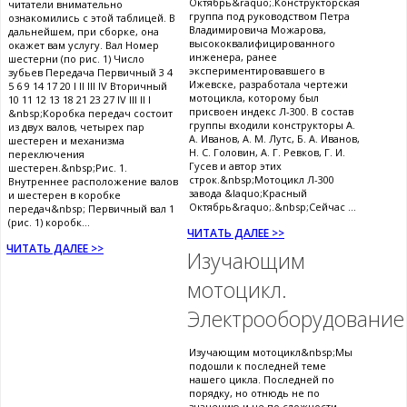
Октябрь&raquo;.Конструкторская
читатели внимательно
группа под руководством Петра
ознакомились с этой таблицей. В
Владимировича Можарова,
дальнейшем, при сборке, она
высококвалифицированного
окажет вам услугу. Вал Номер
инженера, ранее
шестерни (по рис. 1) Число
экспериментировавшего в
зубьев Передача Первичный 3 4
Ижевске, разработала чертежи
5 6 9 14 17 20 I II III IV Вторичный
мотоцикла, которому был
10 11 12 13 18 21 23 27 IV III II I
присвоен индекс Л-300. В состав
&nbsp;Коробка передач состоит
группы входили конструкторы А.
из двух валов, четырех пар
А. Иванов, А. М. Лутс, Б. А. Иванов,
шестерен и механизма
Н. С. Головин, А. Г. Ревков, Г. И.
переключения
Гусев и автор этих
шестерен.&nbsp;Рис. 1.
строк.&nbsp;Мотоцикл Л-300
Внутреннее расположение валов
завода &laquo;Красный
и шестерен в коробке
Октябрь&raquo;.&nbsp;Сейчас ...
передач&nbsp; Первичный вал 1
(рис. 1) коробк...
ЧИТАТЬ ДАЛЕЕ >>
ЧИТАТЬ ДАЛЕЕ >>
Изучающим
мотоцикл.
Электрооборудование
Изучающим мотоцикл&nbsp;Мы
подошли к последней теме
нашего цикла. Последней по
порядку, но отнюдь не по
значению и не по сложности.