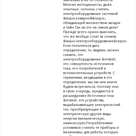
Многие мотоциклисты, даже
опытные, склонны считать
электрооборудование системой
&laquo;коварной&raquo;,
обладающей множеством загадок
и тайн.Так ли это на самом деле?
Прежде всего нужно выяснить,
что же вообще стоит за словом
&laquo;электрооборудование&raquo;.
Если попытаться дать
определение, то, видимо, можно
сказать, что
электрооборудование &mdash;
это совокупность источников
тока, его потребителей и
вспомогательных устройств. С
терминами, входящими в это
определение, мы так или иначе
будем встречаться, поэтому они,
в свою очередь, нуждаются в
расшифровке.Источники тока
&mdash; это устройства,
вырабатывающие электрический
ток, преобразующие в
электрическую другие виды
энергии (механическую,
химическую).Потребителями
условимся считать те приборы и
механизмы, для работы которых