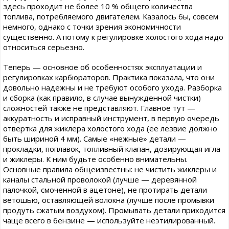
здесь проходит не более 10 % общего количества
топлива, потребляемого двигателем. Казалось бы, совсем
немного, однако с точки зрения экономичности
существенно. А потому к регулировке холостого хода надо
относиться серьезно.
Теперь — основное об особенностях эксплуатации и
регулировках карбюраторов. Практика показала, что они
довольно надежны и не требуют особого ухода. Разборка
и сборка (как правило, в случае вынужденной чистки)
сложностей также не представляют. Главное тут —
аккуратность и исправный инструмент, в первую очередь
отвертка для жиклера холостого хода (ее лезвие должно
быть шириной 4 мм). Самые «нежные» детали —
прокладки, поплавок, топливный клапан, дозирующая игла
и жиклеры. К ним будьте особенно внимательны.
Основные правила общеизвестны: не чистить жиклеры и
каналы стальной проволокой (лучше — деревянной
палочкой, смоченной в ацетоне), не протирать детали
ветошью, оставляющей волокна (лучше после промывки
продуть сжатым воздухом). Промывать детали приходится
чаще всего в бензине — используйте неэтилированный.