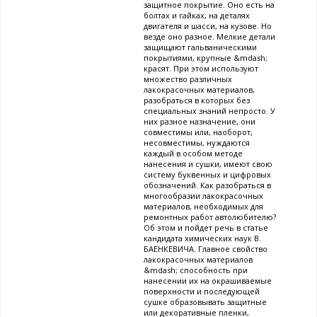
защитное покрытие. Оно есть на
болтах и гайках, на деталях
двигателя и шасси, на кузове. Но
везде оно разное. Мелкие детали
защищают гальваническими
покрытиями, крупные &mdash;
красят. При этом используют
множество различных
лакокрасочных материалов,
разобраться в которых без
специальных знаний непросто. У
них разное назначение, они
совместимы или, наоборот,
несовместимы, нуждаются
каждый в особом методе
нанесения и сушки, имеют свою
систему буквенных и цифровых
обозначений. Как разобраться в
многообразии лакокрасочных
материалов, необходимых для
ремонтных работ автолюбителю?
Об этом и пойдет речь в статье
кандидата химических наук В.
БАЕНКЕВИЧА. Главное свойство
лакокрасочных материалов
&mdash; способность при
нанесении их на окрашиваемые
поверхности и последующей
сушке образовывать защитные
или декоративные пленки,