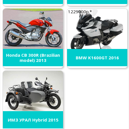
1229000р.*
Honda CB 300R (Brazilian
BMW K1600GT 2016
model) 2013
ИМЗ УРАЛ Hybrid 2015