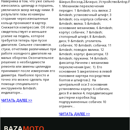
Наверняка в том, что уже сильно
&laquo;Восход-2&raquo;.Устройство&nbsp;Р
износились цилиндр и поршень,
1. Механизм переключения
увеличился зазор между ними. В
передач: 1 &mdash; ось вилки; 2
результате газы из камеры
&mdash; установочный штифт; 3
сгорания через изношенные
&mdash; ось корпуса собачек; 4
кольца проникают в картер.
&mdash; вилка; 5 &mdash;
Снижается компрессия. Об этом
основание механизма; 6 &mdash;
свидетельствует и меньшее
корпус собачек; 7 &mdash;
усилие на педаль, которое
стопорный штифт; 8 &mdash;
требуется теперь при пуске
диск; 9 &mdash; утолитель
двигателя. Сильнее становятся.
собачек; 10 &mdash; собачка; 11
стуки, отчетливо различимые при
&mdash; поводок валика; 12
работе холодного двигателя на
&mdash; корпус фиксатора; 13
малых оборотах.Окончательное
&mdash; пружина; 14 &mdash;
решение о необходимости
фиксатор.Начнем с механизма
ремонта или замены цилиндра
переключения (рис. 1). Его
принимают после измерения его
основание 5 закреплено в левой
диаметра. Наиболее просто и
половине картера посредством
точно это можно сделать при
болтов и штифтов 2. На
помощи специального
центральной оси 3 основания
инструмента &mdash;
установлены корпус 6 собачек,
индикаторн...
диск 8 и вилки 4, передвигающие
шестерни коробки.Ход
ЧИТАТЬ ДАЛЕЕ >>
подпружиненных собачек 10
огранич...
ЧИТАТЬ ДАЛЕЕ >>
BAZA
MOTO