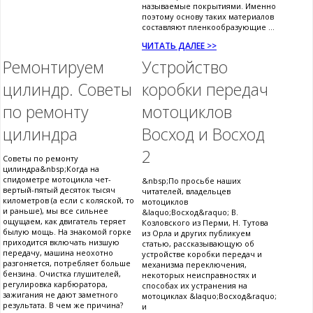
называемые покрытиями. Именно
поэтому основу таких материалов
составляют пленкообразующие ...
ЧИТАТЬ ДАЛЕЕ >>
Ремонтируем
Устройство
цилиндр. Советы
коробки передач
по ремонту
мотоциклов
цилиндра
Восход и Восход
2
Советы по ремонту
цилиндра&nbsp;Когда на
спидометре мотоцикла чет-
&nbsp;По просьбе наших
вертый-пятый десяток тысяч
читателей, владельцев
километров (а если с коляской, то
мотоциклов
и раньше), мы все сильнее
&laquo;Восход&raquo; В.
ощущаем, как двигатель теряет
Козловского из Перми, Н. Тутова
былую мощь. На знакомой горке
из Орла и других публикуем
приходится включать низшую
статью, рассказывающую об
передачу, машина неохотно
устройстве коробки передач и
разгоняется, потребляет больше
механизма переключения,
бензина. Очистка глушителей,
некоторых неисправностях и
регулировка карбюратора,
способах их устранения на
зажигания не дают заметного
мотоциклах &laquo;Восход&raquo;
результата. В чем же причина?
и