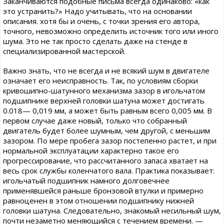
Заканчиваются подобные письма всегда одинаково: «как
это устранить?» Надо учитывать, что на основании
описания. хотя бы и очень, с точки зрения его автора,
точного, невозможно определить источник того или иного
шума. Это не так просто сделать даже на стенде в
специализированной мастерской.
Важно знать, что не всегда и не всякий шум в двигателе
означает его неисправность. Так, по условиям сборки
кривошипно-шатунного механизма зазор в игольчатом
подшипнике верхней головки шатуна может достигать
0.018— 0,019 мм, а может быть равным всего 0,005 мм. В
первом случае даже новый, только что собранный
двигатель будет более шумным, чем другой, с меньшим
зазором. По мере пробега зазор постепенно растет, и при
нормальной эксплуатации характерно такое его
прогрессирование, что рассчитанного запаса хватает на
весь срок службы коленчатого вала. Практика показывает:
игольчатый подшипник намного долговечнее
применявшейся раньше бронзовой втулки и примерно
равноценен в этом отношении подшипнику нижней
головки шатуна. Следовательно, знакомый несильный шум,
почти незаметно меняющийся с течением времени. —