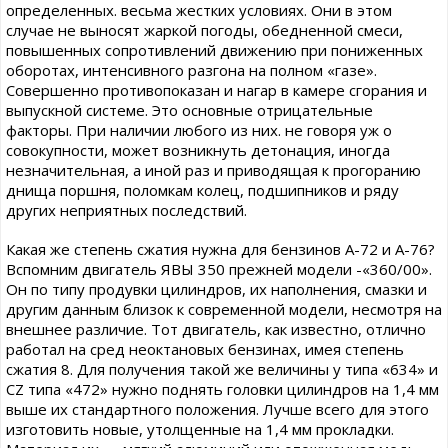
определенных. весьма жестких условиях. Они в этом
случае не выносят жаркой погоды, обедненной смеси,
повышенных сопротивлений движению при пониженных
оборотах, интенсивного разгона на полном «газе».
Совершенно противопоказан и нагар в камере сгорания и
выпускной системе. Это основные отрицательные
факторы. При наличии любого из них. не говоря уж о
совокупности, может возникнуть детонация, иногда
незначительная, а иной раз и приводящая к прогоранию
днища поршня, поломкам колец, подшипников и ряду
других неприятных последствий.
Какая же степень сжатия нужна для бензинов А-72 и А-76?
Вспомним двигатель ЯВЫ 350 прежней модели -«360/00».
Он по типу продувки цилиндров, их наполнения, смазки и
другим данным близок к современной модели, несмотря на
внешнее различие. Тот двигатель, как известно, отлично
работал на сред неоктановых бензинах, имея степень
сжатия 8. Для получения такой же величины у типа «634» и
CZ типа «472» нужно поднять головки цилиндров на 1,4 мм
выше их стандартного положения. Лучше всего для этого
изготовить новые, утолщенные на 1,4 мм прокладки.