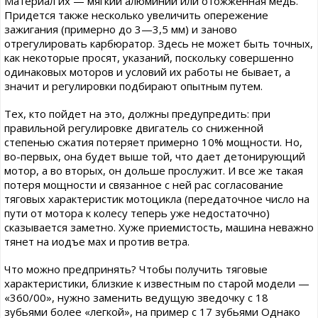
Материал их — мягкий алюминий или отожженная медь.
Придется также несколько увеличить опережение
зажигания (примерно до 3—3,5 мм) и заново
отрегулировать карбюратор. Здесь не может быть точных,
как некоторые просят, указаний, поскольку совершенно
одинаковых моторов и условий их работы не бывает, а
значит и регулировки подбирают опытным путем.
Тех, кто пойдет на это, должны предупредить: при
правильной регулировке двигатель со сниженной
степенью сжатия потеряет примерно 10% мощности. Но,
во-первых, она будет выше той, что дает детонирующий
мотор, а во вторых, он дольше прослужит. И все же такая
потеря мощности и связанное с ней рас согласование
тяговых характеристик мотоцикла (передаточное число на
пути от мотора к колесу теперь уже недостаточно)
сказывается заметно. Хуже приемистость, машина неважно
тянет на иодъе мах и против ветра.
Что можно предпринять? Чтобы получить тяговые
характеристики, близкие к известным по старой модели —
«360/00», нужно заменить ведущую зведочку с 18
зубьями более «легкой», на пример с 17 зубьями Однако