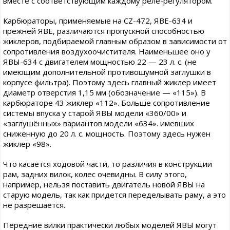
вместе с соответствующим каждому реле-регулятором.
Карбюраторы, применяемые на CZ-472, ЯВЕ-634 и
прежней ЯВЕ, различаются пропускной способностью
жиклеров, подбираемой главным образом в зависимости от
сопротивления воздухоочистителя. Наименьшее оно у
ЯВЫ-634 с двигателем мощностью 22 — 23 л. с. (не
имеющим дополнительной противошумной заглушки в
корпусе фильтра). Поэтому здесь главный жиклер имеет
диаметр отверстия 1,15 мм (обозначение — «115»). В
карбюраторе 43 жиклер «112». Больше сопротивление
системы впуска у старой ЯВЫ модели «360/00» и
«заглушённых» вариантов модели «634». имевших
сниженную до 20 л. с. мощность. Поэтому здесь нужен
жиклер «98».
Что касается ходовой части, то различия в конструкции
рам, задних вилок, колес очевидны. В силу этого,
например, нельзя поставить двигатель новой ЯВЫ на
старую модель, так как придется переделывать раму, а это
не разрешается.
Передние вилки практически любых моделей ЯВЫ могут