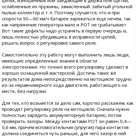
цепях, изношенные или заедающие в держателе щетки,
ослабленные их пружины, замасленный. забитый угольной
пылью коллектор и т. п. Поэтому случается, что и при
скорости 50—60 км/ч батарее заряжаться еще нечем, так
как напряжение генератора мало и РОТ не срабатывает.
Вот такие дефекты надо устранять в первую очередь и,
лишь полностью убедившись в исправности цепей,
решать вопрос о регулировке самого реле.
Самостоятельно эту работу могут выполнить лишь люди,
имеющие определенные знания в области
электротехники. Но точнее всего регулировку сделают в
хорошо оснащенной мастерской. Достичь таких же
результатов дома непосредственно на мотоцикле трудно
из-за неравномерного хода двигателя, работающего на
месте, без нагрузки.
Для тех, кто возьмется за дело сам, коротко расскажем, как
проводят регулировку реле на мотоцикле. Сначала нужно
полностью зарядить аккумуляторную батарею, потом
проверить зазоры. Между контактами РОТ он равен 0,4—
0,6 мм, причем вспомогательная (упругая) пара контактов
должна соединяться чуть раньше, для чего зазор в ней