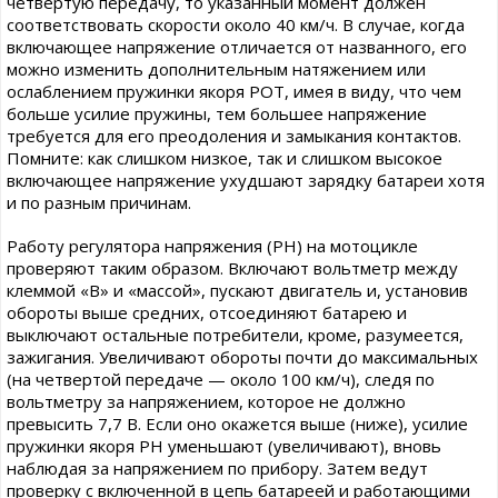
четвертую передачу, то указанный момент должен
соответствовать скорости около 40 км/ч. В случае, когда
включающее напряжение отличается от названного, его
можно изменить дополнительным натяжением или
ослаблением пружинки якоря РОТ, имея в виду, что чем
больше усилие пружины, тем большее напряжение
требуется для его преодоления и замыкания контактов.
Помните: как слишком низкое, так и слишком высокое
включающее напряжение ухудшают зарядку батареи хотя
и по разным причинам.
Работу регулятора напряжения (РН) на мотоцикле
проверяют таким образом. Включают вольтметр между
клеммой «В» и «массой», пускают двигатель и, установив
обороты выше средних, отсоединяют батарею и
выключают остальные потребители, кроме, разумеется,
зажигания. Увеличивают обороты почти до максимальных
(на четвертой передаче — около 100 км/ч), следя по
вольтметру за напряжением, которое не должно
превысить 7,7 В. Если оно окажется выше (ниже), усилие
пружинки якоря РН уменьшают (увеличивают), вновь
наблюдая за напряжением по прибору. Затем ведут
проверку с включенной в цепь батареей и работающими