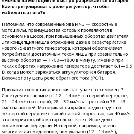
«Ночью на мотоцикле быстро разряжается батарея.
Каи отрегулировать реле-регулятор. чтобы
избежать этого?»
Напомним, что современные Ява и ЧЗ — скоростные
мотоциклы, преимущества которых проявляются в
основном на шоссе, при повышенных оборотах двигателя.
Эта концепция нашла отражение даже в характеристике
нового /5-ваттного генератора, который обеспечивает
потребители достаточным током лишь при сравнительно
высоких оборотах — 1700—1800 в минуту. Именно при
таких оборотах напряжение генератора достигает 6,1—6,5
В. когда может заряжаться аккумуляторная батарея.
Включает эту цепь реле обратного тока (РОТ).
При каких скоростях движения наступает этот момент?
Советуем их запомнить: 12—14 км/ч на первой передаче,
21—24 км/ч на второй, 28—32 км/ч на третьей и 38—43
км/ч на высшей. Мотоциклисты крайне редко ездят на
четвертой передаче с такой низкой скоростью, как 40 км/ч.
это неприятно, ибо мотор плохо тянет. Иное дело
пониженные передачи. На первой, например, очень
многие ездят медленнее, чем указано (12—14 км/ч),