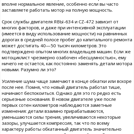
вполне нормальное явление, особенно если вы часто
заставляете работать мотор на полную мощность.
Срок службы двигателя ЯВЫ-634 и CZ-472 зависит от
многих факторов, и даже при интенсивной эксплуатации
(имеется в виду использование мощности) на равнинных
дорогах в средней полосе пробег до капитального ремонта
может достигать 40—50 тысяч километров. Это
подтверждено опытом многих владельцев машин. Если же
мотоциклист чрезмерно озабочен «бесшумностью», ему
ничего не остается, как постоянно заменять детали мотора
новыми. Разумно ли это?
Усиление шума чаще замечают в конце обкатки или вскоре
после нее. Помня, что новый двигатель работал тише,
начинают беспокоиться. Однако для это го редко есть
серьезные основания. В новом двигателе уже после
первых сотен километров наблюдаются заметные
изменения: детали взаимно прирабатываются,
уменьшаются силы трения, увеличиваются некоторые
зазоры, улучшается компрессия, так что по всему
характеру работы обкатанный двигатель значительно