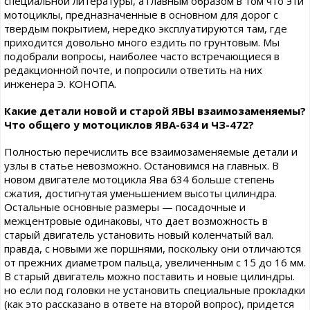
специальной литературы, а главным образом в том что эти
мотоциклы, предназначенные в основном для дорог с
твердым покрытием, нередко эксплуатируются там, где
приходится довольно много ездить по грунтовым. Мы
подобрали вопросы, наиболее часто встречающиеся в
редакционной почте, и попросили ответить на них
инженера Э. КОНОПА.
Какие детали новой и старой ЯВЫ взаимозаменяемы?
Что общего у мотоциклов ЯВА-634 и ЧЗ-472?
Полностью перечислить все взаимозаменяемые детали и
узлы в статье невозможно. Остановимся на главных. В
новом двигателе мотоцикла Ява 634 больше степень
сжатия, достигнутая уменьшением высоты цилиндра.
Остальные основные размеры — посадочные и
межцентровые одинаковы, что дает возможность в
старый двигатель установить новый коленчатый вал.
правда, с новыми же поршнями, поскольку они отличаются
от прежних диаметром пальца, увеличенным с 15 до 16 мм.
В старый двигатель можно поставить и новые цилиндры.
но если под головки не установить специальные прокладки
(как это рассказано в ответе на второй вопрос), придется