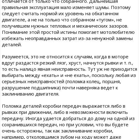
отличается от только что собранного. Дальнейшая
правильная эксплуатация мало изменяет шумы. Поэтому
следует считать нормой их уровень на обкатанном
двигателе, а не на только что собранном «тугом», не
получившем нужных тепловых и механических зазоров.
Понимание этой простой истины помогает мотолюбителю
избежать неоправданных затрат из-за ненужной замены
деталей.
Разумеется, это не относится к случаям, когда в моторе
вдруг раздастся резкий лязг, хруст, начнутся рывки и т. п.,
то есть налицо явная неисправность. Тут уж не приходится
выбирать между «ехать» и «не ехать», поскольку любая из
серьезных неисправностей (поломка колец, поршня,
разрушение подшипника) почти наверняка ведет к
заклиниванию двигателя.
Поломка деталей коробки передач выражается либо в
рывках при движении, либо в невозможности включить
передачу. Иногда удается добраться до дому на одной из
сохранившихся передач, но при условии, что вы будете
очень осторожны, так как заклинивание коробки,
например, отколовшимся зубом на ходу может даже