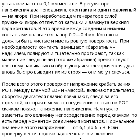
устанавливают на 0,1 мм меньше. В регуляторе
напряжения два неподвижных контакта и один подвижный
— на якоре. При неработающем генераторе силой
пружинки якорь оттянут от катушки и замкнута верхняя
пара контактов. В это время между средним и нижним
контактами полагается зазор 0,2—0.4 мм. Контакты
должны быть чистые и иметь ровную поверхность. При
необходимости контакты зачищают «бархатным»
надфилем, полируют и тщательно протирают, так как
малейшие следы пыли (того же абразива) препятствуют
плотному замыканию и образующаяся электрическая дуга
вновь быстро выводит их из строя — они могут спечься.
После всего этого проверяют напряжение срабатывания
РОТ. Между клеммой «D» и «массой» включают вольтметр,
обороты двигателя плавно повышают, следя за его
стрелкой, которая в момент соединения контактов РОТ
скачком покажет снижение напряжения. Нам нужно
заметить его величину непосредственно перед скачком, то
есть перед моментом соединения контактов. Нормальное
значение этого напряжения — от 6,1 до 6.5 В. Если
проверку вести, подняв заднее колесо и включив