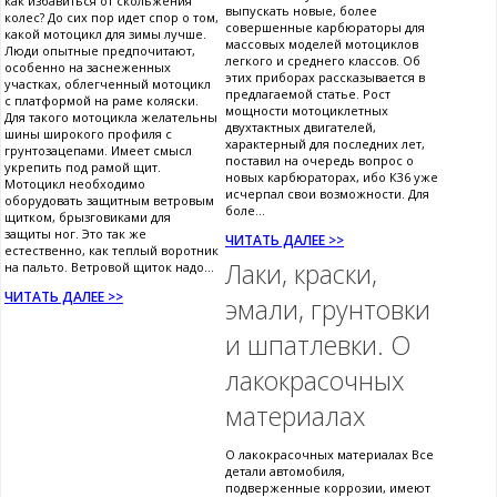
как избавиться от скольжения
выпускать новые, более
колес? До сих пор идет спор о том,
совершенные карбюраторы для
какой мотоцикл для зимы лучше.
массовых моделей мотоциклов
Люди опытные предпочитают,
легкого и среднего классов. Об
особенно на заснеженных
этих приборах рассказывается в
участках, облегченный мотоцикл
предлагаемой статье. Рост
с платформой на раме коляски.
мощности мотоциклетных
Для такого мотоцикла желательны
двухтактных двигателей,
шины широкого профиля с
характерный для последних лет,
грунтозацепами. Имеет смысл
поставил на очередь вопрос о
укрепить под рамой щит.
новых карбюраторах, ибо К36 уже
Мотоцикл необходимо
исчерпал свои возможности. Для
оборудовать защитным ветровым
боле...
щитком, брызговиками для
защиты ног. Это так же
ЧИТАТЬ ДАЛЕЕ >>
естественно, как теплый воротник
Лаки, краски,
на пальто. Ветровой щиток надо...
ЧИТАТЬ ДАЛЕЕ >>
эмали, грунтовки
и шпатлевки. О
лакокрасочных
материалах
О лакокрасочных материалах Все
детали автомобиля,
подверженные коррозии, имеют