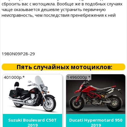
сбросить вас с мотоцикла. Вообще же в подобных случаях
чаще оказывается дешевле устранить первичную
неисправность, чем последствия пренебрежения к ней
1980N09P28-29
Пять случайных мотоциклов:
401000р.*
1496000р.*
Suzuki Boulevard C50T
Ducati Hypermotard 950
2019
2019