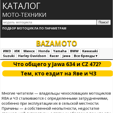
КАТАЛОГ
МОТО-ТЕХНИКИ
ПОДБОР МОТОЦИКЛА ПО ПАРАМЕТРАМ
BAZA
MOTO
ИМЗ
ИЖ
Минск
Honda
Yamaha
BMW
Kawasaki
Suzuki
Harley-Davidson
Racer
Jawa
Все бренды ▾
Все марки
Загрузка...
Что общего у Jawa 634 и CZ 472?
Тем, кто ездит на Яве и ЧЗ
Многие читатели — владельцы чехословацких мотоциклов
ЯВА и ЧЗ сталкиваются с определенными затруднениями,
особенно при эксплуатации их в сельской местности.
Причины — а собственной неопытности, недостатке