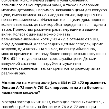
основном, исполнением заднего узла крепления,
зависящего от конструкции рамы, а также некоторыми
мелкими деталями, например направляющими для кожухов
цепи, имеющимися на CZ. Следовательно, картеры у них
невзанмозаменяемы. «Начинка» же — цилиндры, поршни,
коленчатые валы, детали коробки передач и т. п. — одна и
та же. Полностью различны рамы, передние и задние
вилки. Колеса с шинами можно считать
взаимозаменяемыми, хотя у ЧЗ 472, в отличие от ЯВЫ,
обод дюралевый. Детали задних цепных передач, кроме
кожухов, одинаковы. На ЧЗ 472, по опыту «бывалых»,
можно применить систему более совершенных кожухов от
ЯВЫ-634, что увеличивает срок службы цепи. Детали
выпускной системы — патрубки и глушители —
невзанмозаменяемы, так как крепятся по разному из-за
различия рам.
Можно ли на мотоцикле Jawa 634 и CZ 472 применять
бензин А-72 или А-76? Как перевести на эти бензины
названные модели?
Моторы последних ЯВ и ЧЗ, имеющие степень сжатия 9,2,
способны работать на бензине А-76 и А-72 лишь при