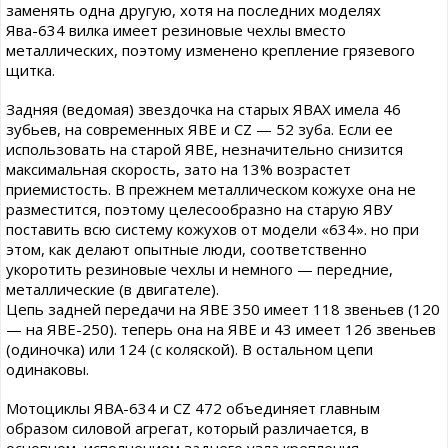
заменять одна другую, хотя на последних моделях
Ява-634 вилка имеет резиновые чехлы вместо
металлических, поэтому изменено крепление грязевого
щитка.
Задняя (ведомая) звездочка на старых ЯВАХ имела 46
зубьев, на современных ЯВЕ и CZ — 52 зуба. Если ее
использовать на старой ЯВЕ, незначительно снизится
максимальная скорость, зато на 13% возрастет
приемистость. В прежнем металлическом кожухе она не
разместится, поэтому целесообразно на старую ЯВУ
поставить всю систему кожухов от модели «634». но при
этом, как делают опытные люди, соответственно
укоротить резиновые чехлы и немного — передние,
металлические (в двигателе).
Цепь задней передачи на ЯВЕ 350 имеет 118 звеньев (120
— на ЯВЕ-250). теперь она на ЯВЕ и 43 имеет 126 звеньев
(одиночка) или 124 (с коляской). В остальном цепи
одинаковы.
Мотоциклы ЯВА-634 и CZ 472 объединяет главным
образом силовой агрегат, который различается, в