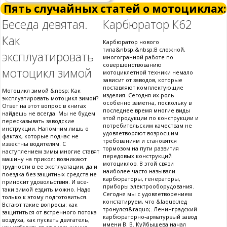
Пять случайных статей о мотоциклах:
Беседа девятая.
Карбюратор К62
Как
Карбюратор нового
типа&nbsp;&nbsp;В сложной,
эксплуатировать
многогранной работе по
совершенствованию
мотоцикл зимой
мотоциклетной техники немало
зависит от заводов, которые
поставляют комплектующие
Мотоцикл зимой &nbsp; Как
изделия. Сегодня их роль
эксплуатировать мотоцикл зимой?
особенно заметна, поскольку в
Ответ на этот вопрос в книгах
последнее время многие виды
найдешь не всегда. Мы не будем
этой продукции по конструкции и
пересказывать заводские
потребительским качествам не
инструкции. Напомним лишь о
удовлетворяют возросшим
фактах, которые подчас не
требованиям и становятся
известны водителям. С
тормозом на пути развития
наступлением зимы многие ставят
передовых конструкций
машину на прикол: возникают
мотоциклов. В этой связи
трудности в ее эксплуатации, да и
наиболее часто называли
поездка без защитных средств не
карбюраторы, генераторы,
приносит удовольствия. И все-
приборы электрооборудования.
таки зимой ездить можно. Надо
Сегодня мы с удовлетворением
только к этому подготовиться.
констатируем, что &laquo;лед
Встают такие вопросы: как
тронулся&raquo;. Ленинградский
защититься от встречного потока
карбюраторно-арматурвый завод
воздуха, как пускать двигатель,
имени В. В. Куйбышева начал