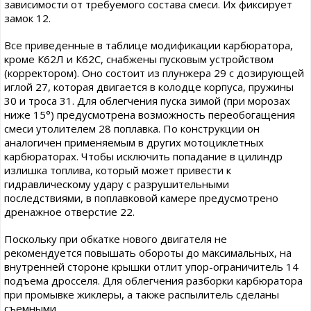
зависимости от требуемого состава смеси. Их фиксирует
замок 12.
Все приведенные в таблице модификации карбюратора,
кроме К62Л и К62С, снабжены пусковым устройством
(корректором). Оно состоит из плунжера 29 с дозирующей
иглой 27, которая двигается в колодце корпуса, пружины
30 и троса 31. Для облегчения пуска зимой (при морозах
ниже 15°) предусмотрена возможность переобогащения
смеси утолителем 28 поплавка. По конструкции он
аналогичен применяемым в других мотоциклетных
карбюраторах. Чтобы исключить попадание в цилиндр
излишка топлива, который может привести к
гидравлическому удару с разрушительными
последствиями, в поплавковой камере предусмотрено
дренажное отверстие 22.
Поскольку при обкатке нового двигателя не
рекомендуется повышать обороты до максимальных, на
внутренней стороне крышки отлит упор-ограничитель 14
подъема дросселя. Для облегчения разборки карбюратора
при промывке жиклеры, а также распылитель сделаны
съемными.