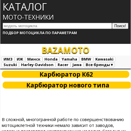
КАТАЛОГ
МОТО-ТЕХНИКИ
ПОДБОР МОТОЦИКЛА ПО ПАРАМЕТРАМ
BAZA
MOTO
ИМЗ
ИЖ
Минск
Honda
Yamaha
BMW
Kawasaki
Suzuki
Harley-Davidson
Racer
Jawa
Все бренды ▾
Все марки
Загрузка...
Карбюратор К62
Карбюратор нового типа
В сложной, многогранной работе по совершенствованию
мотоциклетной техники немало зависит от заводов,