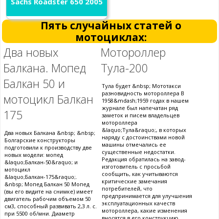
Sachs Roadster 650 2005
Пять случайных статей о
мотоциклах:
Два новых
Мотороллер
Балкана. Мопед
Тула-200
Балкан 50 и
Тула будет &nbsp; Мототакси
разновидность мотороллера В
мотоцикл Балкан
1958&mdash;1959 годах в нашем
журнале был напечатан ряд
175
заметок и писем владельцев
мотороллера
&laquo;Тула&raquo;, в которых
Два новых Балкана &nbsp; &nbsp;
наряду с достоинствами новой
Болгарские конструкторы
машины отмечались ее
подготовили к производству две
существенные недостатки.
новых модели: мопед
Редакция обратилась на завод-
&laquo;Балкан-50&raquo; и
изготовитель с просьбой
мотоцикл
сообщить, как учитываются
&laquo;Балкан-175&raquo;.
критические замечания
&nbsp; Мопед Балкан 50 Мопед
потребителей, что
(вы его видите на снимке) имеет
предпринимается для улучшения
двигатель рабочим объемом 50
эксплуатационных качеств
см3, способный развивать 2,3 л. с.
мотороллера, какие изменения
при 5500 об/мни. Диаметр
вносятся в его конструкцию.