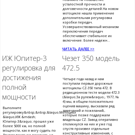
усталостной прочности и
долговечности деталей.На новом
мотоцикле нашла применение
дополнительная регулировка
коробки передач.
Усовершенствованный механизм
переключения передач
обеспечивает стабильное их
включение. Более надежн...
ЧИТАТЬ ДАЛЕЕ >>
ИЖ Юпитер-3
Чезет 350 модель
регулировка для
472.5
достижения
Четыре года назад и нам
поступили первые дорожные
полной
мотоциклы CZ-350 типа 472. В
редакционном тесте модели 472.3
мощности
(&laquo;За рулем&raquo;, 1977, №
4) мы, в общем положительно
оценив машину, высказали ряд
Выполните
замечаний и пожеланий,.
регулировку&nbsp;&nbsp;&laquo;Мотоцикл
которые позже поддержали
&laquo;ИЖ &mdash;
владельцы CZ. Завод оперативно
Юпитер-3&raquo; прошел уже
откликнулся на них и уже год
более 5000 км, но полной
спустя произвел отдельные
мощности, как я могу судить по
конструктивные изменения, с
Другим таким же машинам, не