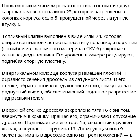
Поплавковый механизм рычажного типа состоит из двух
капролактамовых поплавков 25, которые закреплены в
колонках корпуса осью 5, пропущенной через латунную
втулку 6.
Топливный клапан выполнен в виде иглы 24, которая
опирается нижней частью на пластину поплавка, а верх-ней
(с шайбой из эластичного материала СКУ-6) закрывает
канал подвода топлива. Его уровень в камере регулируют,
подгибая опорную пластину.
В вертикальном колодце корпуса размещен плоский П-
образного сечения дроссель из латунного листа. В его
стенке, обращенной к воздухоочистителю, снизу сделан
радиусный вырез, обеспечивающий заданное разрежение
над распылителем.
В верхней стенке дросселя закреплена тяга 16 с винтом,
ввернутым в крышку. Вращая его, ограничивают опускание
дросселя. Поднимает же его трос 15, связанный с ручкой
«газа», а опускает — пружина 13. Дозирующая игла 9
может занимать в дросселе одно из трех положений — в