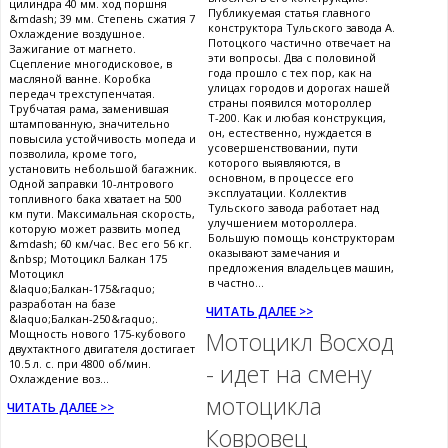
цилиндра 40 мм. ход поршня
Публикуемая статья главного
&mdash; 39 мм. Степень сжатия 7
конструктора Тульского завода А.
Охлаждение воздушное.
Потоцкого частично отвечает на
Зажигание от магнето.
эти вопросы. Два с половиной
Сцепление многодисковое, в
года прошло с тех пор, как на
масляной ванне. Коробка
улицах городов и дорогах нашей
передач трехступенчатая.
страны появился мотороллер
Трубчатая рама, заменившая
Т-200. Как и любая конструкция,
штампованную, значительно
он, естественно, нуждается в
повысила устойчивость мопеда и
усовершенствовании, пути
позволила, кроме того,
которого выявляются, в
установить небольшой багажник.
основном, в процессе его
Одной заправки 10-лнтрового
эксплуатации. Коллектив
топливного бака хватает на 500
Тульского завода работает над
км пути. Максимальная скорость,
улучшением мотороллера.
которую может развить мопед
Большую помощь конструкторам
&mdash; 60 км/час. Вес его 56 кг.
оказывают замечания и
&nbsp; Мотоцикл Балкан 175
предложения владельцев машин,
Мотоцикл
в частно...
&laquo;Балкан-175&raquo;
разработан на базе
ЧИТАТЬ ДАЛЕЕ >>
&laquo;Балкан-250&raquo;.
Мощность нового 175-кубового
Мотоцикл Восход
двухтактного двигателя достигает
10.5 л. с. при 4800 об/мин.
- идет на смену
Охлаждение воз...
мотоцикла
ЧИТАТЬ ДАЛЕЕ >>
Ковровец