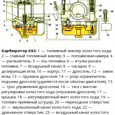
Карбюратор К62:
1 — топливный жиклер холостого хода;
2 — главный топливный жиклер; 3 — поплавковая камера; 4
— распылитель; 5 — ось поплавка; 6 — втулка рычага
поплавка; 7 — воздушный канал; 8 — насадок; 9 —
дозирующая игла; 10 — корпус; 11 — дроссель; 12 — замок
иглы; 13 — пружина дросселя; 14 — упор-ограничитель
подъема дросселя (удаляется после обкатки двигателя); 15
— трос управления дросселем; 16 — тяга с винтом
регулировки холостого хода (опускания дросселя); 17 —
крышка; 18 — регулировочный винт холостого хода; 19 —
топливо-приемный штуцер; 20 — переходное отверстие;
21 — эмульсионный канал холостого хода; 22 —
дренажное отверстие; 23 — воздушный канал холостого