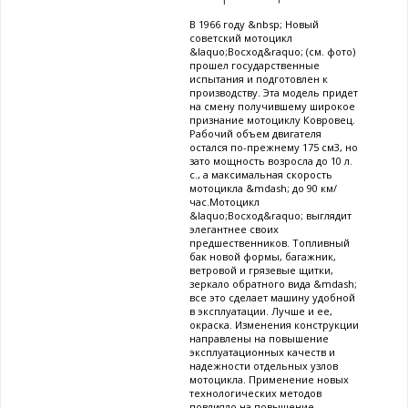
В 1966 году &nbsp; Новый
советский мотоцикл
&laquo;Восход&raquo; (см. фото)
прошел государственные
испытания и подготовлен к
производству. Эта модель придет
на смену получившему широкое
признание мотоциклу Ковровец.
Рабочий объем двигателя
остался по-прежнему 175 см3, но
зато мощность возросла до 10 л.
с., а максимальная скорость
мотоцикла &mdash; до 90 км/
час.Мотоцикл
&laquo;Восход&raquo; выглядит
элегантнее своих
предшественников. Топливный
бак новой формы, багажник,
ветровой и грязевые щитки,
зеркало обратного вида &mdash;
все это сделает машину удобной
в эксплуатации. Лучше и ее,
окраска. Изменения конструкции
направлены на повышение
эксплуатационных качеств и
надежности отдельных узлов
мотоцикла. Применение новых
технологических методов
повлияло на повышение