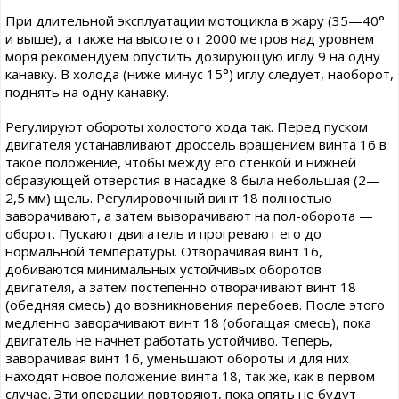
При длительной эксплуатации мотоцикла в жару (35—40°
и выше), а также на высоте от 2000 метров над уровнем
моря рекомендуем опустить дозирующую иглу 9 на одну
канавку. В холода (ниже минус 15°) иглу следует, наоборот,
поднять на одну канавку.
Регулируют обороты холостого хода так. Перед пуском
двигателя устанавливают дроссель вращением винта 16 в
такое положение, чтобы между его стенкой и нижней
образующей отверстия в насадке 8 была небольшая (2—
2,5 мм) щель. Регулировочный винт 18 полностью
заворачивают, а затем выворачивают на пол-оборота —
оборот. Пускают двигатель и прогревают его до
нормальной температуры. Отворачивая винт 16,
добиваются минимальных устойчивых оборотов
двигателя, а затем постепенно отворачивают винт 18
(обедняя смесь) до возникновения перебоев. После этого
медленно заворачивают винт 18 (обогащая смесь), пока
двигатель не начнет работать устойчиво. Теперь,
заворачивая винт 16, уменьшают обороты и для них
находят новое положение винта 18, так же, как в первом
случае. Эти операции повторяют, пока опять не будут