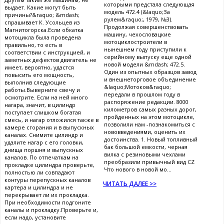
которыми предстала следующая
выдает. Какие могут быть
модель 472.4 (&laquo;За
причины?&raquo; &mdash;
рулем&raquo;, 1979, №3).
спрашивает К. Усольцев из
Продолжая совершенствовать
Магнитогорска.Если обкатка
машину, чехословацкие
мотоцикла была проведена
мотоциклостроители в
правильно, то есть в
нынешнем году приступили к
соответствии с инструкцией, и
серийному выпуску еще одной
заметных дефектов двигатель не
новой модели &mdash; 472.5.
имеет, вероятно, удастся
Один из опытных образцов завод
повысить его мощность,
и внешнеторговое объединение
выполнив следующие
&laquo;Мотоков&raquo;
работы.Выверните свечу и
передали в прошлом году в
осмотрите. Если на ней много
распоряжение редакции. 8000
нагара, значит, в цилиндр
километров самых разных дорог,
поступает слишком богатая
пройденных на этом мотоцикле,
смесь, и нагар отложился также в
позволили нам -познакомиться с
камере сгорания и в выпускных
нововведениями, оценить их
каналах. Снимите цилиндр и
достоинства. 1. Новый топливный
удалите нагар с его головки,
бак большой емкости, черная
днища поршня и выпускных
вилка с резиновыми чехлами
каналов. По отпечаткам на
преобразили привычный вид CZ
прокладке цилиндра проверьте,
Что нового в новой мо...
полностью ли совпадают
контуры перепускных каналов
ЧИТАТЬ ДАЛЕЕ >>
картера и цилиндра и не
перекрывает ли их прокладка.
При необходимости подгоните
каналы и прокладку.Проверьте и,
если надо, установите