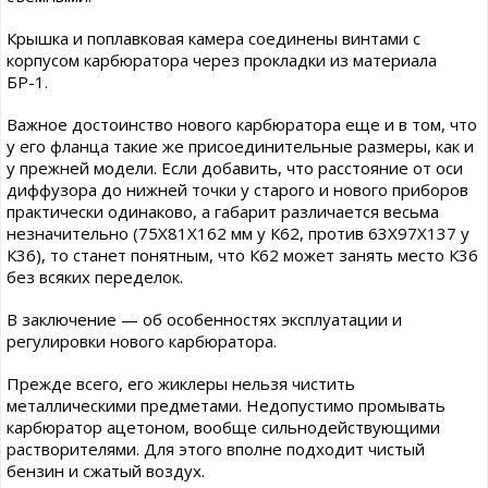
Крышка и поплавковая камера соединены винтами с
корпусом карбюратора через прокладки из материала
БР-1.
Важное достоинство нового карбюратора еще и в том, что
у его фланца такие же присоединительные размеры, как и
у прежней модели. Если добавить, что расстояние от оси
диффузора до нижней точки у старого и нового приборов
практически одинаково, а габарит различается весьма
незначительно (75X81X162 мм у К62, против 63X97X137 у
К36), то станет понятным, что К62 может занять место К36
без всяких переделок.
В заключение — об особенностях эксплуатации и
регулировки нового карбюратора.
Прежде всего, его жиклеры нельзя чистить
металлическими предметами. Недопустимо промывать
карбюратор ацетоном, вообще сильнодействующими
растворителями. Для этого вполне подходит чистый
бензин и сжатый воздух.