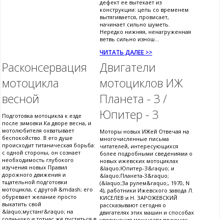
дефект ее вытекает из
конструкции: цепь со временем
вытягивается, провисает,
начинает сильно шуметь.
Нередко нижняя, ненагруженная
ветвь сильно изнош...
ЧИТАТЬ ДАЛЕЕ >>
Расконсервация
Двигатели
мотоцикла
мотоциклов ИЖ
весной
Планета - 3 /
Юпитер - 3
Подготовка мотоцикла к езде
после зимовки.Ка дворе весна, и
мотолюбителя охватывает
Моторы новых ИЖей Отвечая на
беспокойство. В его душе
многочисленные письма
происходит титаническая борьба:
читателей, интересующихся
с одной стороны, он сознает
более подробными сведениями о
необходимость глубокого
новых ижевских мотоциклах
изучения новых Правил
&laquo;Юпитер-З&raquo; и
дорожного движения и
&laquo;Планета-3&raquo;
тщательной подготовки
(&laquo;За рулем&raquo;, 1970, N
мотоцикла, с другой &mdash; его
4), работники Ижевского завода Л.
обуревает желание просто
КИСЕЛЕВ и Н. ЗАРОЖЕВСКИЙ
выкатить свой
рассказывают сегодня о
&laquo;мустанг&raquo; на
двигателях этих машин и способах
солнышко и тотчас же пуститься в
увеличения мощности прежних