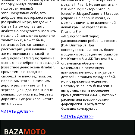
поездку, минуя скучный
моделей. Рис. 1. Новые двигатели
подготовительный
ИЖ: &laquo;Юпитер-3&raquo;
этап.Представим себе, что
(слева) и &laquo;Планета-3&raquo;
добродетель восторжествовала
(справа). На первый взгляд их
(по крайней мере, так должно
можно отличить по измененной
быть). В этом случае мото-
левой крышке картера (ИЖ-
любителю предстоит выполнить
Планета 3) и
немало обязательных довольно
&laquo;косому&raquo;
хлопотных и, может быть,
расположению ребер на головке
грязных работ, связанных с
(ИЖ-Юпитер 3). При
расконсервацией машины. Если
конструировании новых, более
же мотоциклист по какой-то
мощных моторов для мотоциклов
&laquo;веской&raquo; причине
ИЖ Юпитер З и ИЖ Планета З мы
осенью пренебрег консервацией
стремились обеспечить
(известное дело: осень &mdash;
максимально возможную
время темное, холодное,
взаимозаменяемость их узлов и
сырое...), то впоследствии, он,
деталей не только между собой,
порою сам этого не замечая,
но и с прежними моделями.
дорого расплачивается. На
Поэтому за основу были взяты
зеркале цилиндра, поршневых
выпускавшиеся в последнее
кольцах, роликах и их беговых
время двигатели ИЖ-П2, которые
дорожках, цапфах коленчатого
располагали возможностями
вала, порш...
форсировки. В результате
больших конструктор...
ЧИТАТЬ ДАЛЕЕ >>
ЧИТАТЬ ДАЛЕЕ >>
BAZA
MOTO