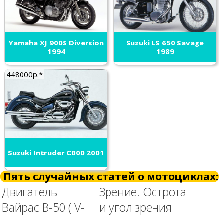
Yamaha XJ 900S Diversion
Suzuki LS 650 Savage
1994
1989
448000р.*
Suzuki Intruder C800 2001
Пять случайных статей о мотоциклах:
Двигатель
Зрение. Острота
Вайрас В-50 ( V-
и угол зрения