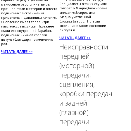
Специалисты в таких случаях
межосевое расстояние валов,
говорят о &laquo;блокировке
прочнее стали шестерни и вместо
внимания&raquo; или
подшипников скольжения
&laquo;умственной
применены подшипники качения.
блокаде&raquo;. Но если
Сцепление имеет теперь три
школьник в таком состоянии
пластмассовых диска. Надежнее
рискует в...
стали его внутренний барабан,
подшипник нижней головки
ЧИТАТЬ ДАЛЕЕ >>
шатуна (благодаря применению
рол...
Неисправности
ЧИТАТЬ ДАЛЕЕ >>
передней
(моторной)
передачи,
сцепления,
коробки передач
и задней
(главной)
передачи