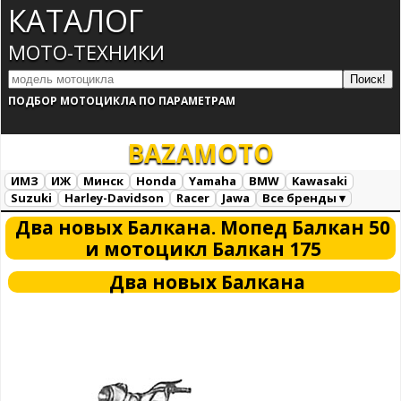
КАТАЛОГ
МОТО-ТЕХНИКИ
ПОДБОР МОТОЦИКЛА ПО ПАРАМЕТРАМ
BAZA
MOTO
ИМЗ
ИЖ
Минск
Honda
Yamaha
BMW
Kawasaki
Suzuki
Harley-Davidson
Racer
Jawa
Все бренды ▾
Все марки
Загрузка...
Два новых Балкана. Мопед Балкан 50
и мотоцикл Балкан 175
Два новых Балкана