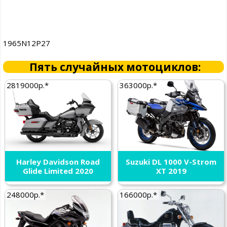
1965N12P27
Пять случайных мотоциклов:
2819000р.*
363000р.*
Harley Davidson Road
Suzuki DL 1000 V-Strom
Glide Limited 2020
XT 2019
248000р.*
166000р.*