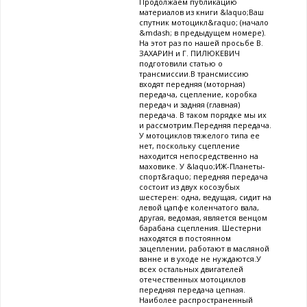
Продолжаем публикацию
материалов из книги &laquo;Ваш
спутник мотоцикл&raquo; (начало
&mdash; в предыдущем номере).
На этот раз по нашей просьбе В.
ЗАХАРИН и Г. ПИЛЮКЕВИЧ
подготовили статью о
трансмиссии.В трансмиссию
входят передняя (моторная)
передача, сцепление, коробка
передач и задняя (главная)
передача. В таком порядке мы их
и рассмотрим.Передняя передача.
У мотоциклов тяжелого типа ее
нет, поскольку сцепление
находится непосредственно на
маховике. У &laquo;ИЖ-Планеты-
спорт&raquo; передняя передача
состоит из двух косозубых
шестерен: одна, ведущая, сидит на
левой цапфе коленчатого вала,
другая, ведомая, является венцом
барабана сцепления. Шестерни
находятся в постоянном
зацеплении, работают в масляной
ванне и в уходе не нуждаются.У
всех остальных двигателей
отечественных мотоциклов
передняя передача цепная.
Наиболее распространенный