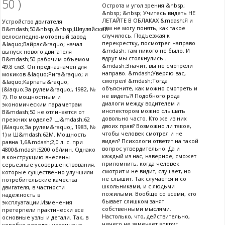
50 )
Острота и угол зрения &nbsp;
&nbsp; &nbsp; Учитесь видеть НЕ
ЛЕТАЙТЕ В ОБЛАКАХ &mdash;Я и
Устройство двигателя
сам не могу понять, как такое
В&mdash;50&nbsp;&nbsp;Шяуляйский
случилось. Подъезжая к
велосипедно-моторный завод
перекрестку, посмотрел направо
&laquo;Вайрас&raquo; начал
&mdash; там никого не было. И
выпуск нового двигателя
вдруг мы столкнулись...
В&mdash;50 рабочим объемом
&mdash;Значит, вы не смотрели
49,8 см3. Он предназначен для
направо. &mdash;Уверяю вас,
мокиков &laquo;Рига&raquo; и
смотрел! &mdash;Тогда
&laquo;Карпаты&raquo;
объясните, как можно смотреть и
(&laquo;За рулем&raquo;, 1982, №
не видеть?! Подобного рода
7). По мощностным и
диалоги между водителем и
экономическим параметрам
инспектором можно слышать
В&mdash;50 не отличается от
довольно часто. Кто же из них
прежних моделей Ш&mdash;62
двоих прав? Возможно ли такое,
(&laquo;За рулем&raquo;, 1983, №
чтобы человек смотрел и не
1) и Ш&mdash;62М. Мощность
видел? Психологи ответят на такой
равна 1,6&mdash;2,0 л. с. при
вопрос утвердительно. Да и
4800&mdash;5200 об/мин. Однако
каждый из нас, наверное, сможет
в конструкцию внесены
припомнить, когда человек
серьезные усовершенствования,
смотрит и не видит, слушает, но
которые существенно улучшили
не слышит. Так случается и со
потребительские качества
школьниками, и с людьми
двигателя, в частности
пожилыми. Вообще со всеми, кто
надежность в
бывает слишком занят
эксплуатации.Изменения
собственными мыслями.
претерпели практически все
Настолько, что, действительно,
основные узлы и детали. Так, в
ничего не замечает вокруг.
коробке передач увеличено