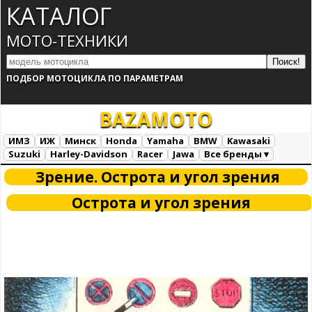
КАТАЛОГ
МОТО-ТЕХНИКИ
ПОДБОР МОТОЦИКЛА ПО ПАРАМЕТРАМ
BAZA
MOTO
ИМЗ
ИЖ
Минск
Honda
Yamaha
BMW
Kawasaki
Suzuki
Harley-Davidson
Racer
Jawa
Все бренды ▾
Все марки
Загрузка...
Зрение. Острота и угол зрения
Острота и угол зрения