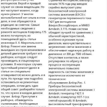
Страничка мотоциклиста&nbsp;С
мотоциклов. Верой и правдой
начала 1976 года ряд заводов
служит он своим владельцам. Но
серийно выпускает узлы
вот наступает момент, когда
бесконтактной электронной
нужен ремонт. У многих
системы зажигания (БЭСЗ) с
мотолюбителей нет опыта в этом
генератором переменного тока
деле, и они обращаются в
Г427 для мотоциклов
редакцию за советом. Самые
&laquo;Восход&raquo; и ММВЗ
необходимые сведения о
&mdash; 3.115. Новая система
ремонте мотоцикла Ковровец-175
обладает лучшей по сравнению с
можно почерпнуть из
обычной характеристикой,
помещаемой здесь статьи
особенно в режиме пуска
инженера X. X. Миропольского.
двигателя, малочувствительна к
&nbsp; Ремонт или замена
загрязнению свечи зажигания и
вышедших из строя механизмов и
обеспечивает надежную работу в
деталей двигателя требуют его
диапазоне от 300 до 7500 об/мин.
разборки, которую следует
Отсутствие контактов, а также
производить в стационарных
регулировок по абрису в
условиях. В некоторых случаях
процессе эксплуатации
простейший ремонт (далее в
значительно повысило
статье он специально
надежность системы зажигания и
оговаривается) можно делать и в
практически исключило ее
пути. Но прежде чем подробно
техническое
остановиться на ремонтных
обслуживание.&nbsp;Рис. 1.
операциях, хотим дать один
Приборы бесконтактной
общий совет: разбирайте только
электронной системы зажигания: I
то, что нужно в каждом данном
&mdash; генератор Г427; II
случае. &nbsp; Приступая к
&mdash; коммутатор НЭТ-1 (со
разборке, обзаведитесь
снятой крышкой); III &mdash;
съемниками. Необходимые
высоковольтный трансформатор