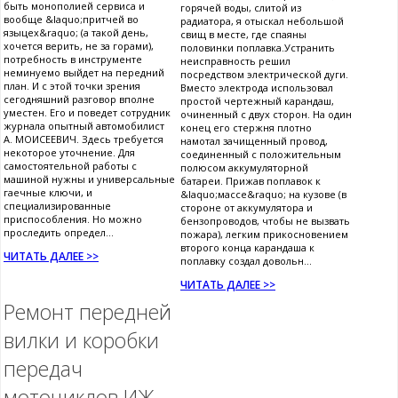
быть монополией сервиса и
горячей воды, слитой из
вообще &laquo;притчей во
радиатора, я отыскал небольшой
языцех&raquo; (а такой день,
свищ в месте, где спаяны
хочется верить, не за горами),
половинки поплавка.Устранить
потребность в инструменте
неисправность решил
неминуемо выйдет на передний
посредством электрической дуги.
план. И с этой точки зрения
Вместо электрода использовал
сегодняшний разговор вполне
простой чертежный карандаш,
уместен. Его и поведет сотрудник
очиненный с двух сторон. На один
журнала опытный автомобилист
конец его стержня плотно
А. МОИСЕЕВИЧ. Здесь требуется
намотал зачищенный провод,
некоторое уточнение. Для
соединенный с положительным
самостоятельной работы с
полюсом аккумуляторной
машиной нужны и универсальные
батареи. Прижав поплавок к
гаечные ключи, и
&laquo;массе&raquo; на кузове (в
специализированные
стороне от аккумулятора и
приспособления. Но можно
бензопроводов, чтобы не вызвать
проследить определ...
пожара), легким прикосновением
второго конца карандаша к
ЧИТАТЬ ДАЛЕЕ >>
поплавку создал довольн...
ЧИТАТЬ ДАЛЕЕ >>
Ремонт передней
вилки и коробки
передач
мотоциклов ИЖ