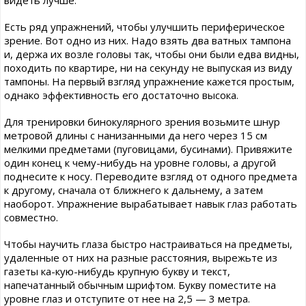
видеть лучше.
Есть ряд упражнений, чтобы улучшить периферическое
зрение. Вот одно из них. Надо взять два ватных тампона
и, держа их возле головы так, чтобы они были едва видны,
походить по квартире, ни на секунду не выпуская из виду
тампоны. На первый взгляд упражнение кажется простым,
однако эффективность его достаточно высока.
Для тренировки бинокулярного зрения возьмите шнур
метровой длины с нанизанными да него через 15 см
мелкими предметами (пуговицами, бусинами). Привяжите
один конец к чему-нибудь на уровне головы, а другой
поднесите к носу. Переводите взгляд от одного предмета
к другому, сначала от ближнего к дальнему, а затем
наоборот. Упражнение вырабатывает навык глаз работать
совместно.
Чтобы научить глаза быстро настраиваться на предметы,
удаленные от них на разные расстояния, вырежьте из
газеты ка-кую-нибудь крупную букву и текст,
напечатанный обычным шрифтом. Букву поместите на
уровне глаз и отступите от нее на 2,5 — 3 метра.