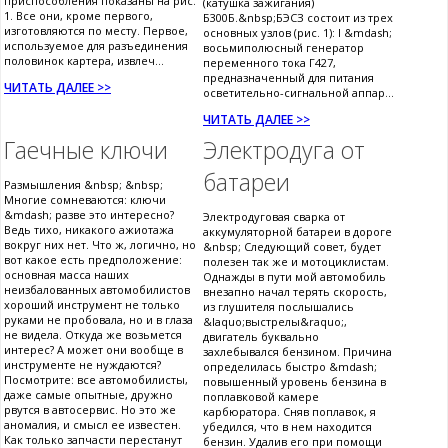
приспособления показаны на рис.
(катушка зажигания)
1. Все они, кроме первого,
Б300Б.&nbsp;БЭСЗ состоит из трех
изготовляются по месту. Первое,
основных узлов (рис. 1): I &mdash;
используемое для разъединения
восьмиполюсный генератор
половинок картера, извлеч...
переменного тока Г427,
предназначенный для питания
ЧИТАТЬ ДАЛЕЕ >>
осветительно-сигнальной аппар...
ЧИТАТЬ ДАЛЕЕ >>
Гаечные ключи
Электродуга от
батареи
Размышления &nbsp; &nbsp;
Многие сомневаются: ключи
&mdash; разве это интересно?
Электродуговая сварка от
Ведь тихо, никакого ажиотажа
аккумуляторной батареи в дороге
вокруг них нет. Что ж, логично, но
&nbsp; Следующий совет, будет
вот какое есть предположение:
полезен так же и мотоциклистам.
основная масса наших
Однажды в пути мой автомобиль
неизбалованных автомобилистов
внезапно начал терять скорость,
хороший инструмент не только
из глушителя послышались
руками не пробовала, но и в глаза
&laquo;выстрелы&raquo;,
не видела. Откуда же возьмется
двигатель буквально
интерес? А может они вообще в
захлебывался бензином. Причина
инструменте не нуждаются?
определилась быстро &mdash;
Посмотрите: все автомобилисты,
повышенный уровень бензина в
даже самые опытные, дружно
поплавковой камере
рвутся в автосервис. Но это же
карбюратора. Сняв поплавок, я
аномалия, и смысл ее известен.
убедился, что в нем находится
Как только запчасти перестанут
бензин. Удалив его при помощи