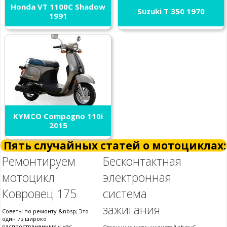
Honda VT 1100C Shadow
Suzuki T 350 1970
1991
KYMCO Compagno 110i
2015
Пять случайных статей о мотоциклах:
Ремонтируем
Бесконтактная
мотоцикл
электронная
Ковровец 175
система
зажигания
Советы по ремонту &nbsp; Это
один из широко
распространенных у нас