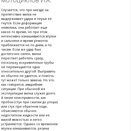
Случается, что при наезде на
препятствие вилка не
выдерживает удара и перья ее
гнутся. Если деформация
невелика, она работает еще
какое-то время, но при этом
интенсивно изнашиваются втулки
и сальники и время ремонта
приближается не по дням, а по
часам. Если же удар был
достаточно силен, вилка
перестает работать сразу,
поскольку искривленные трубы
не перемещаются одна
относительно другой. Выправить
их обычно не удается, и помочь
тут может только замена. Но это,
как говорится, аварийная
ситуация. При обычной же
эксплуатации вилка служит долго.
А такие неисправности, как
пробои (стук при сжатии до упора)
или стук при обратном ходе,
объясняются обычно
недостатком жидкости или ее
малой вязкостью и легко
устраняются. Однако со временем
втулки изнашиваются, резина