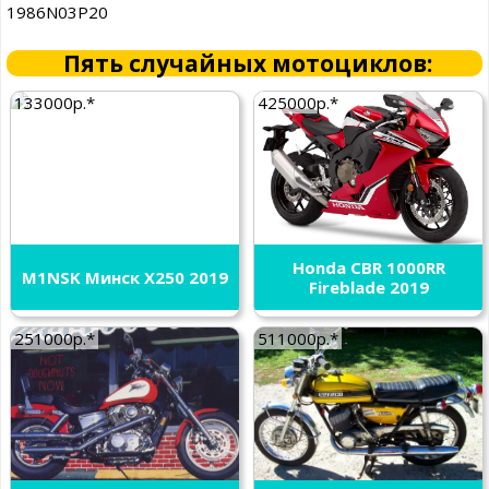
1986N03P20
Пять случайных мотоциклов:
133000р.*
425000р.*
Honda CBR 1000RR
M1NSK Минск X250 2019
Fireblade 2019
251000р.*
511000р.*