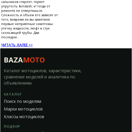
сальников стареет, теряет
упругость &mdash; и' тогда от
ремонта не отвертишься.
Сложность и объем его зависят от
того, вовремя ли вы заметили
первые неприятные симптомы:
утечку жидкости, люфт и стук
скользящей трубы. Два
последни...
ЧИТАТЬ ДАЛЕЕ >>
BAZA
MOTO
Каталог мотоциклов, характеристики,
сравнение моделей и аналитика по
объявлениям.
КАТАЛОГ
Поиск по моделям
Марки мотоциклов
Классы мотоциклов
ПОДБОР