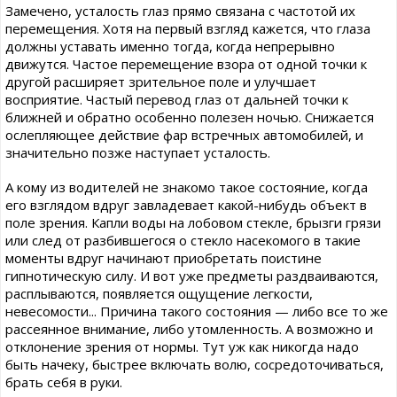
Замечено, усталость глаз прямо связана с частотой их
перемещения. Хотя на первый взгляд кажется, что глаза
должны уставать именно тогда, когда непрерывно
движутся. Частое перемещение взора от одной точки к
другой расширяет зрительное поле и улучшает
восприятие. Частый перевод глаз от дальней точки к
ближней и обратно особенно полезен ночью. Снижается
ослепляющее действие фар встречных автомобилей, и
значительно позже наступает усталость.
А кому из водителей не знакомо такое состояние, когда
его взглядом вдруг завладевает какой-нибудь объект в
поле зрения. Капли воды на лобовом стекле, брызги грязи
или след от разбившегося о стекло насекомого в такие
моменты вдруг начинают приобретать поистине
гипнотическую силу. И вот уже предметы раздваиваются,
расплываются, появляется ощущение легкости,
невесомости... Причина такого состояния — либо все то же
рассеянное внимание, либо утомленность. А возможно и
отклонение зрения от нормы. Тут уж как никогда надо
быть начеку, быстрее включать волю, сосредоточиваться,
брать себя в руки.