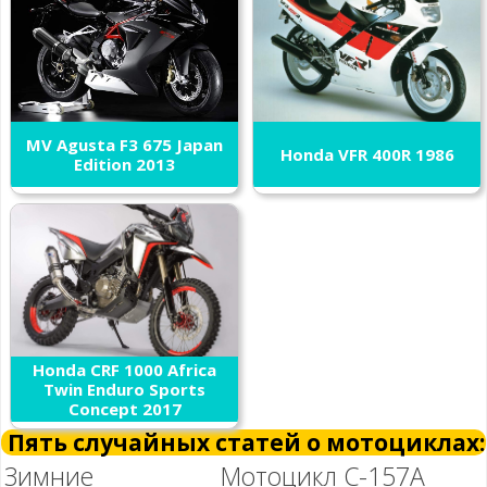
MV Agusta F3 675 Japan
Honda VFR 400R 1986
Edition 2013
Honda CRF 1000 Africa
Twin Enduro Sports
Concept 2017
Пять случайных статей о мотоциклах:
Зимние
Мотоцикл С-157А