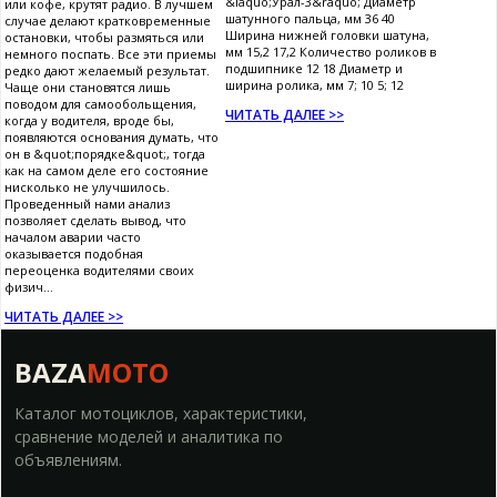
&laquo;Урал-3&raquo; Диаметр
или кофе, крутят радио. В лучшем
шатунного пальца, мм 36 40
случае делают кратковременные
Ширина нижней головки шатуна,
остановки, чтобы размяться или
мм 15,2 17,2 Количество роликов в
немного поспать. Все эти приемы
подшипнике 12 18 Диаметр и
редко дают желаемый результат.
ширина ролика, мм 7; 10 5; 12
Чаще они становятся лишь
поводом для самообольщения,
ЧИТАТЬ ДАЛЕЕ >>
когда у водителя, вроде бы,
появляются основания думать, что
он в &quot;порядке&quot;, тогда
как на самом деле его состояние
нисколько не улучшилось.
Проведенный нами анализ
позволяет сделать вывод, что
началом аварии часто
оказывается подобная
переоценка водителями своих
физич...
ЧИТАТЬ ДАЛЕЕ >>
BAZA
MOTO
Каталог мотоциклов, характеристики,
сравнение моделей и аналитика по
объявлениям.