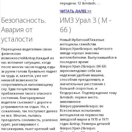
передачи; 12 &mdash; ...
ЧИТАТЬ ДАЛЕЕ >>
Безопасность.
ИМЗ Урал 3 ( М -
Авария от
66 )
усталости
Новый ИрбитскийТяжелые
мотоциклы семейства
&laquo;Урал&raquo; ирбитского
Переоценка водителями своих
завода хорошо знакомы
физических
мотолюбителям. Выпускавшийся в
возможностей&nbsp;Каждый из
последнее время
нас вспомнит ситуацию, когда
&laquo;Урал-2&raquo; (М-63)
после многих часов подряд езды
зарекомендовал себя как
за рулем голова буквально падает
надежная удобная машина,
на грудь и, кажется, уже нет
способная преодолевать и
никакой возможности
значительные расстояния с
сопротивляться наползающему
большой скоростью, и
сну. Едва почувствовав
бездорожье. Подтверждение тому
приближение такого опасного
&mdash; первое место,
состояния, благоразумные
завоеванное
водители съезжают с дороги и
&laquo;уралами&raquo; во
устраиваются на отдых. Но, к
Всесоюзных испытаниях
сожалению, так поступают далеко
мотоциклов на первенство
не все. Многие, пытаясь
заводской марки в 1970 и 1971
преодолеть сонливость, усиленно
годах.&nbsp; Размеры деталей
курят, разговаривают с
&laquo;Урал-2&raquo;
пассажирами, пьют крепкий чай