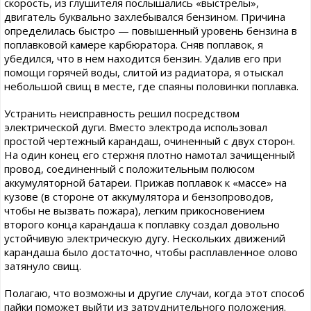
скорость, из глушителя послышались «выстрелы»,
двигатель буквально захлебывался бензином. Причина
определилась быстро — повышенный уровень бензина в
поплавковой камере карбюратора. Сняв поплавок, я
убедился, что в нем находится бензин. Удалив его при
помощи горячей воды, слитой из радиатора, я отыскал
небольшой свищ в месте, где спаяны половинки поплавка.
Устранить неисправность решил посредством
электрической дуги. Вместо электрода использовал
простой чертежный карандаш, очиненный с двух сторон.
На один конец его стержня плотно намотал зачищенный
провод, соединенный с положительным полюсом
аккумуляторной батареи. Прижав поплавок к «массе» на
кузове (в стороне от аккумулятора и бензопроводов,
чтобы не вызвать пожара), легким прикосновением
второго конца карандаша к поплавку создал довольно
устойчивую электрическую дугу. Нескольких движений
карандаша было достаточно, чтобы расплавленное олово
затянуло свищ.
Полагаю, что возможны и другие случаи, когда этот способ
пайки поможет выйти из затруднительного положения.