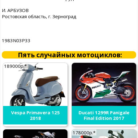
И. АРБУЗОВ
Ростовская область, г. Зерноград
1983N03P33
Пять случайных мотоциклов:
189000р.*
Vespa Primavera 125
Ducati 1299R Panigale
2018
Final Edition 2017
178000р.*