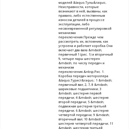
моделей &laquo;Тулы&raquo;.
Неисправности, которые
возникают в ней, вызваны, как
правило, либо естественным
износом деталей в процессе
эксплуатации, либо
несвоевременной регулировкой
механизма
переключения.Прежде чем
рассмотреть их, вспомним, как
устроена и работает коробка.Она
включает два вала &mdash;
первичный 1 (рис. 1) и вторичный
9, четыре пары шестерен
&mdash; по числу передач и
механизм
переключения.&nbsp;Рис. 1.
Коробка передач мотороллера
&laquo;Турист&raquo;: 1 &mdash;
первичный вал; 2, 7, 8 &mdash;
шариковые подшипники; 3
&mdash; шестерня первой
передачи; 4 &mdash; шестерня
второй передачи; 5 &mdash;
подвижная шестерня третьей
передачи; 6 &mdash; шестерня
четвертой передачи; 9 &mdash;
вторичный вал; 10 &mdash;
шестерня четвертой передачи; 11
&mdash; шестерня третьей