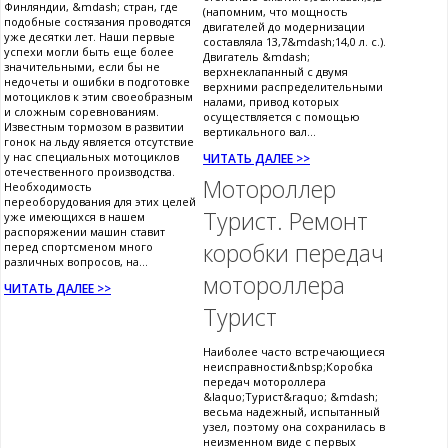
Финляндии, &mdash; стран, где
(напомним, что мощность
подобные состязания проводятся
двигателей до модернизации
уже десятки лет. Наши первые
составляла 13,7&mdash;14,0 л. с.).
успехи могли быть еще более
Двигатель &mdash;
значительными, если бы не
верхнеклапанный с двумя
недочеты и ошибки в подготовке
верхними распределительными
мотоциклов к этим своеобразным
налами, привод которых
и сложным соревнованиям.
осуществляется с помощью
Известным тормозом в развитии
вертикального вал...
гонок на льду является отсутствие
у нас специальных мотоциклов
ЧИТАТЬ ДАЛЕЕ >>
отечественного производства.
Мотороллер
Необходимость
переоборудования для этих целей
Турист. Ремонт
уже имеющихся в нашем
распоряжении машин ставит
коробки передач
перед спортсменом много
различных вопросов, на...
мотороллера
ЧИТАТЬ ДАЛЕЕ >>
Турист
Наиболее часто встречающиеся
неисправности&nbsp;Коробка
передач мотороллера
&laquo;Турист&raquo; &mdash;
весьма надежный, испытанный
узел, поэтому она сохранилась в
неизменном виде с первых