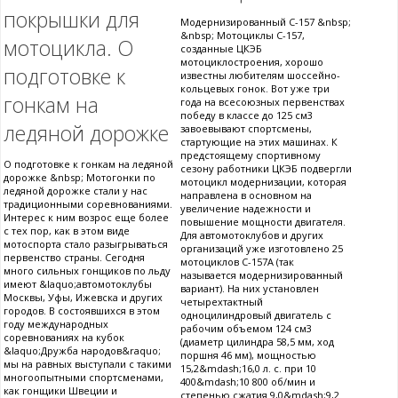
покрышки для
Модернизированный С-157 &nbsp;
&nbsp; Мотоциклы С-157,
мотоцикла. О
созданные ЦКЭБ
мотоциклостроения, хорошо
подготовке к
известны любителям шоссейно-
кольцевых гонок. Вот уже три
гонкам на
года на всесоюзных первенствах
победу в классе до 125 см3
ледяной дорожке
завоевывают спортсмены,
стартующие на этих машинах. К
предстоящему спортивному
О подготовке к гонкам на ледяной
сезону работники ЦКЭБ подвергли
дорожке &nbsp; Мотогонки по
мотоцикл модернизации, которая
ледяной дорожке стали у нас
направлена в основном на
традиционными соревнованиями.
увеличение надежности и
Интерес к ним возрос еще более
повышение мощности двигателя.
с тех пор, как в этом виде
Для автомотоклубов и других
мотоспорта стало разыгрываться
организаций уже изготовлено 25
первенство страны. Сегодня
мотоциклов С-157А (так
много сильных гонщиков по льду
называется модернизированный
имеют &laquo;автомотоклубы
вариант). На них установлен
Москвы, Уфы, Ижевска и других
четырехтактный
городов. В состоявшихся в этом
одноцилиндровый двигатель с
году международных
рабочим объемом 124 см3
соревнованиях на кубок
(диаметр цилиндра 58,5 мм, ход
&laquo;Дружба народов&raquo;
поршня 46 мм), мощностью
мы на равных выступали с такими
15,2&mdash;16,0 л. с. при 10
многоопытными спортсменами,
400&mdash;10 800 об/мин и
как гонщики Швеции и
степенью сжатия 9,0&mdash;9,2