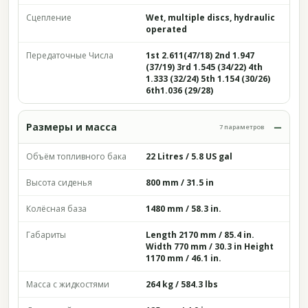
Сцепление
Wet, multiple discs, hydraulic
operated
Передаточные Числа
1st 2.611(47/18) 2nd 1.947
(37/19) 3rd 1.545 (34/22) 4th
1.333 (32/24) 5th 1.154 (30/26)
6th1.036 (29/28)
Размеры и масса
7 параметров
Объём топливного бака
22 Litres / 5.8 US gal
Высота сиденья
800 mm / 31.5 in
Колёсная база
1480 mm / 58.3 in.
Габариты
Length 2170 mm / 85.4 in.
Width 770 mm / 30.3 in Height
1170 mm / 46.1 in.
Масса с жидкостями
264 kg / 584.3 lbs