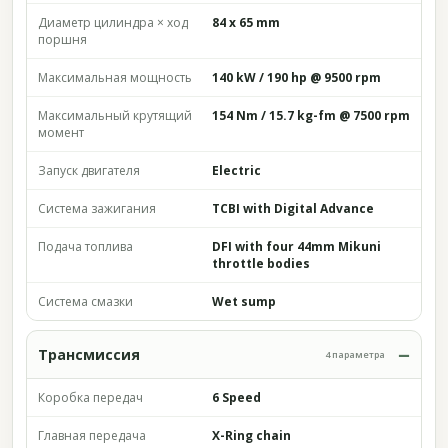
Диаметр цилиндра × ход
84 x 65 mm
поршня
Максимальная мощность
140 kW / 190 hp @ 9500 rpm
Максимальный крутящий
154 Nm / 15.7 kg-fm @ 7500 rpm
момент
Запуск двигателя
Electric
Система зажигания
TCBI with Digital Advance
Подача топлива
DFI with four 44mm Mikuni
throttle bodies
Система смазки
Wet sump
Трансмиссия
4 параметра
Коробка передач
6 Speed
Главная передача
X-Ring chain