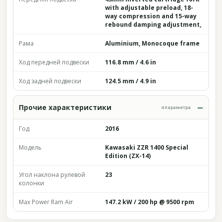
with adjustable preload, 18-
way compression and 15-way
rebound damping adjustment,
Рама
Aluminium, Monocoque frame
Ход передней подвески
116.8 mm / 4.6 in
Ход задней подвески
124.5 mm / 4.9 in
Прочие характеристики
4 параметра
Год
2016
Модель
Kawasaki ZZR 1400 Special
Edition (ZX-14)
Угол наклона рулевой
23
колонки
Max Power Ram Air
147.2 kW / 200 hp @ 9500 rpm