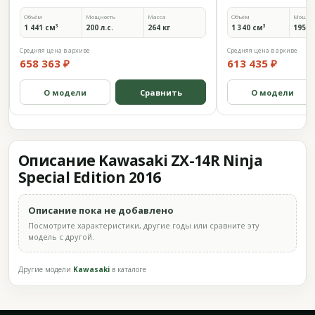
Объём
Мощность
Масса
Объём
Мощно
1 441 см³
200 л.с.
264 кг
1 340 см³
195,7 
Средняя цена в архиве
Средняя цена в архиве
658 363 ₽
613 435 ₽
О модели
Сравнить
О модели
Описание Kawasaki ZX-14R Ninja
Special Edition 2016
Описание пока не добавлено
Посмотрите характеристики, другие годы или сравните эту
модель с другой.
Другие модели
Kawasaki
в каталоге