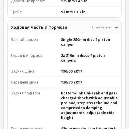
Дорожный просвет
125 mm / 4.9 in
Трейл
93 mm / 3.7 in.
Ходовая часть и тормоза
9 параметров
Задний тормоз
Single 250mm disc 2 piston
caliper
Передний тормоз
2x 310mm discs 4 piston
calipers
Задняя шина
190/50 ZR17
Передняя шина
120/70 ZR17
Задняя подвеска
Bottom-link Uni-Trak and gas-
charged shock with adjustable
preload, stepless rebound and
compression damping
adjustments, adjustable ride
height
Передняя подвеска
43mm inverted cartridge fork