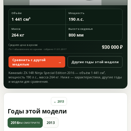
Объём
Мощность
1 441 см³
190 л.с.
Масса
Высота сиденья
264 кг
800 мм
Средняя цена в архиве
930 000 ₽
По 1 объявлению из архива · собрано 11.01.2017
Сравнить с другой
→
Другие годы этой модели
моделью
Kawasaki ZX-14R Ninja Special Edition 2016 — объём 1 441 см³,
мощность 190 л.с., масса 264 кг. Ниже — характеристики, другие годы
и модели для сравнения.
← 2013
Годы этой модели
2016
2013
ВЫ СМОТРИТЕ