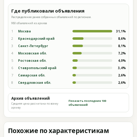
Где публиковали объявления
Распределение ранее собранных объявлений по регионам.
980 объявлений из архива
1
Москва
31,1%
2
Краснодарский край
8,6%
3
Санкт-Петербург
8,1%
4
Московская обл.
7,2%
5
Ростовская обл.
4,0%
6
Ставропольский край
3,4%
7
Самарская обл.
2,6%
8
Свердловская обл.
2,6%
Архив объявлений
Показать последние 100
Средняя цена рассчитана по всему
объявлений
архиву
Похожие по характеристикам