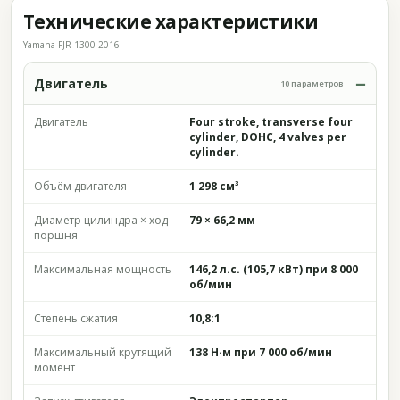
Технические характеристики
Yamaha FJR 1300 2016
Двигатель
10 параметров
Двигатель
Four stroke, transverse four
cylinder, DOHC, 4 valves per
cylinder.
Объём двигателя
1 298 см³
Диаметр цилиндра × ход
79 × 66,2 мм
поршня
Максимальная мощность
146,2 л.с. (105,7 кВт) при 8 000
об/мин
Степень сжатия
10,8:1
Максимальный крутящий
138 Н·м при 7 000 об/мин
момент