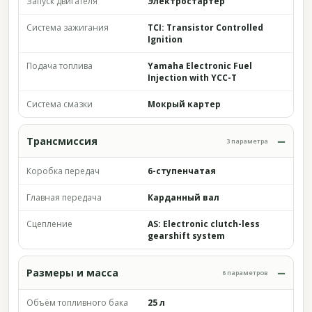
Запуск двигателя
Электростартер
Система зажигания
TCI: Transistor Controlled
Ignition
Подача топлива
Yamaha Electronic Fuel
Injection with YCC-T
Система смазки
Мокрый картер
Трансмиссия
3 параметра
Коробка передач
6-ступенчатая
Главная передача
Карданный вал
Сцепление
AS: Electronic clutch-less
gearshift system
Размеры и масса
6 параметров
Объём топливного бака
25 л