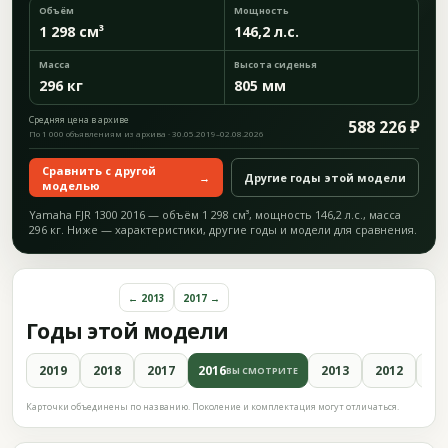
Объём
Мощность
1 298 см³
146,2 л.с.
Масса
Высота сиденья
296 кг
805 мм
Средняя цена в архиве
588 226 ₽
По 1 000 объявлениям из архива · 30.05.2019–02.08.2026
Сравнить с другой
→
Другие годы этой модели
моделью
Yamaha FJR 1300 2016 — объём 1 298 см³, мощность 146,2 л.с., масса
296 кг. Ниже — характеристики, другие годы и модели для сравнения.
← 2013
2017 →
Годы этой модели
2019
2018
2017
2016
2013
2012
20
ВЫ СМОТРИТЕ
Карточки объединены по названию. Поколение и комплектация могут отличаться.