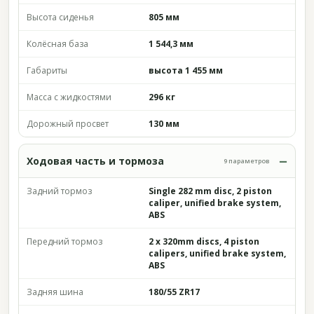
Высота сиденья
805 мм
Колёсная база
1 544,3 мм
Габариты
высота 1 455 мм
Масса с жидкостями
296 кг
Дорожный просвет
130 мм
Ходовая часть и тормоза
9 параметров
Задний тормоз
Single 282 mm disc, 2 piston
caliper, unified brake system,
ABS
Передний тормоз
2 x 320mm discs, 4 piston
calipers, unified brake system,
ABS
Задняя шина
180/55 ZR17