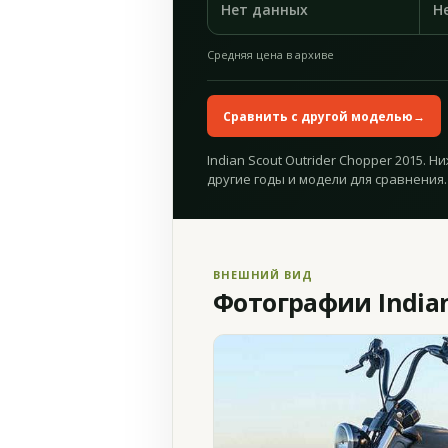
Нет данных
Н
Средняя цена в архиве
Сравнить с другой моделью
→
Indian Scout Outrider Chopper 2015. 
другие годы и модели для сравнения.
ВНЕШНИЙ ВИД
Фотографии Indian