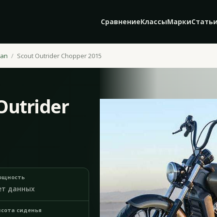
Сравнение
Классы
Марки
Стать
ian
Scout Outrider Chopper 2015
Outrider
ощность
ет данных
сота сиденья