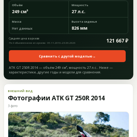
Объём
Мощность
249 см³
27 л.с.
Масса
Высота сиденья
826 мм
Нет данных
Средняя цена в архиве
121 667 ₽
По 3 объявлениям из архива · 09.11.2016–23.06.2026
Сравнить с другой моделью
→
ATK GT 250R 2014 — объём 249 см³, мощность 27 л.с.. Ниже —
характеристики, другие годы и модели для сравнения.
ВНЕШНИЙ ВИД
Фотографии ATK GT 250R 2014
3 фото