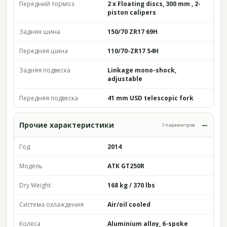
Передний тормоз
2 x Floating discs, 300 mm , 2-
piston calipers
Задняя шина
150/70 ZR17 69H
Передняя шина
110/70-ZR17 54H
Задняя подвеска
Linkage mono-shock,
adjustable
Передняя подвеска
41 mm USD telescopic fork
Прочие характеристики
7 параметров
Год
2014
Модель
ATK GT250R
Dry Weight
168 kg / 370 lbs
Система охлаждения
Air/oil cooled
Колёса
Aluminium alloy, 6-spoke