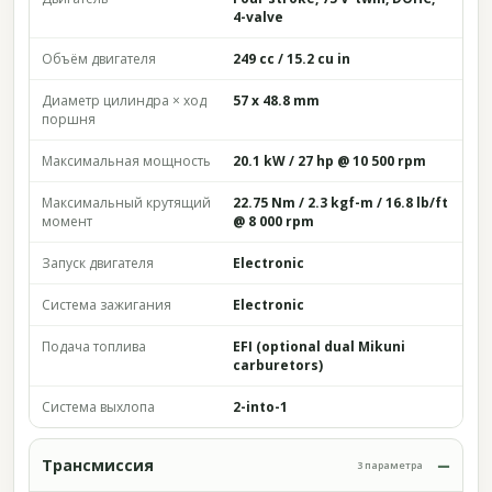
4-valve
Объём двигателя
249 cc / 15.2 cu in
Диаметр цилиндра × ход
57 x 48.8 mm
поршня
Максимальная мощность
20.1 kW / 27 hp @ 10 500 rpm
Максимальный крутящий
22.75 Nm / 2.3 kgf-m / 16.8 lb/ft
момент
@ 8 000 rpm
Запуск двигателя
Electronic
Система зажигания
Electronic
Подача топлива
EFI (optional dual Mikuni
carburetors)
Система выхлопа
2-into-1
Трансмиссия
3 параметра