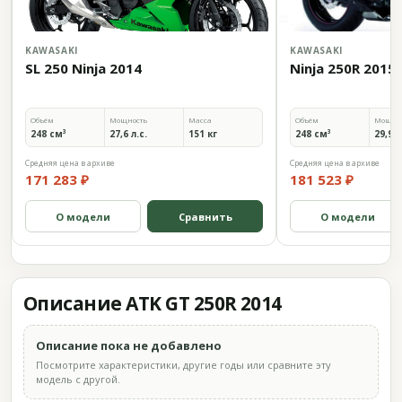
KAWASAKI
KAWASAKI
SL 250 Ninja 2014
Ninja 250R 2015
Объём
Мощность
Масса
Объём
Мощно
248 см³
27,6 л.с.
151 кг
248 см³
29,9 л
Средняя цена в архиве
Средняя цена в архиве
171 283 ₽
181 523 ₽
О модели
Сравнить
О модели
Описание ATK GT 250R 2014
Описание пока не добавлено
Посмотрите характеристики, другие годы или сравните эту
модель с другой.