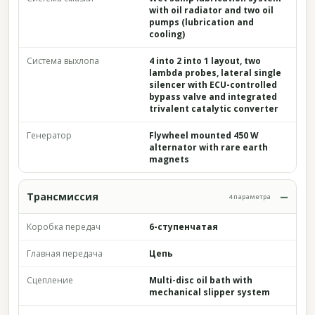
with oil radiator and two oil
pumps (lubrication and
cooling)
Система выхлопа
4 into 2 into 1 layout, two
lambda probes, lateral single
silencer with ECU-controlled
bypass valve and integrated
trivalent catalytic converter
Генератор
Flywheel mounted 450 W
alternator with rare earth
magnets
Трансмиссия
4 параметра
Коробка передач
6-ступенчатая
Главная передача
Цепь
Сцепление
Multi-disc oil bath with
mechanical slipper system