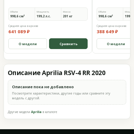
Объём
Мощность
Масса
Объём
Мощно
998,6 см³
199,2 л.с.
201 кг
998,6 см³
199,2 
Средняя цена в архиве
Средняя цена в архиве
641 089 ₽
388 649 ₽
О модели
Сравнить
О модели
Описание Aprilia RSV-4 RR 2020
Описание пока не добавлено
Посмотрите характеристики, другие годы или сравните эту
модель с другой.
Другие модели
Aprilia
в каталоге