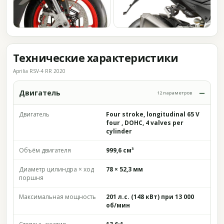
Технические характеристики
Aprilia RSV-4 RR 2020
Двигатель
12 параметров
Двигатель
Four stroke, longitudinal 65 V
four , DOHC, 4 valves per
cylinder
Объём двигателя
999,6 см³
Диаметр цилиндра × ход
78 × 52,3 мм
поршня
Максимальная мощность
201 л.с. (148 кВт) при 13 000
об/мин