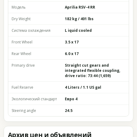
Модель
Aprilia RSV-4 RR
Dry Weight
182 kg / 401 lbs
Система охлаждения
L iquid cooled
Front Wheel
3.5 x 17
Rear Wheel
6.0 x 17
Primary drive
Straight cut gears and
integrated flexible coupling,
drive ratio: 73:44 (1,659)
Fuel Reserve
4 Liters / 1.1 US gal
Экологический стандарт
Евро 4
Steering angle
24.5
Архив цен и объявлений