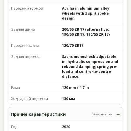
Передний тормоз
Aprilia in aluminium alloy
wheels with 3 split spoke
design
Задняя шина
200/55 ZR 17 (alternative:
190/50 ZR 17; 190/55 ZR 17)
Передняя шина
120/70 ZR17
Задняя подвеска
Sachs monoshock adjustable
in: hydraulic compression and
rebound damping, spring pre-
load and centre-to-centre
distance.
Рама
120 mm / 4.7 in
Ход задней подвески
130 мм
Прочие характеристики
10 параметров
Год
2020