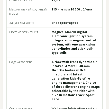
Степень сжатия
13,6:1
Максимальный крутящий
115 Н·м при 10 500 об/мин
момент
Запуск двигателя
Электростартер
Система зажигания
Magneti Marelli digital
electronic ignition system
integrated in engine control
system, with one spark plug
per cylinder and stick-coil-
type coils
Подача топлива
Airbox with front dynamic air
intakes. 4 Marelli 48-mm
throttle bodies with 8
injectors and latest
generation Ride-By-Wire
engine management. Choice
of three different engine maps
selectable by the rider with
bike in motion: Track, Sport,
Race
Система смазки
Wet sump lubrication system