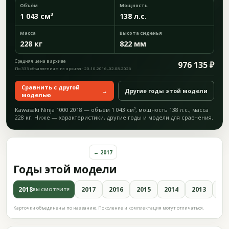
Объём
Мощность
1 043 см³
138 л.с.
Масса
Высота сиденья
228 кг
822 мм
Средняя цена в архиве
976 135 ₽
По 333 объявлениям из архива · 20.10.2016–02.08.2026
Сравнить с другой
→
Другие годы этой модели
моделью
Kawasaki Ninja 1000 2018 — объём 1 043 см³, мощность 138 л.с., масса
228 кг. Ниже — характеристики, другие годы и модели для сравнения.
← 2017
Годы этой модели
2018
2017
2016
2015
2014
2013
20
ВЫ СМОТРИТЕ
Карточки объединены по названию. Поколение и комплектация могут отличаться.