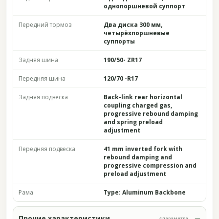
однопоршневой суппорт
Передний тормоз
Два диска 300 мм,
четырёхпоршневые
суппорты
Задняя шина
190/50- ZR17
Передняя шина
120/70 -R17
Задняя подвеска
Back-link rear horizontal
coupling charged gas,
progressive rebound damping
and spring preload
adjustment
Передняя подвеска
41 mm inverted fork with
rebound damping and
progressive compression and
preload adjustment
Рама
Type: Aluminum Backbone
Прочие характеристики
4 параметра