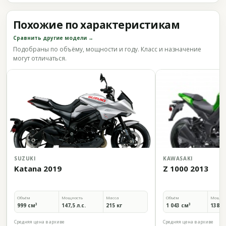
Похожие по характеристикам
Сравнить другие модели →
Подобраны по объёму, мощности и году. Класс и назначение
могут отличаться.
SUZUKI
KAWASAKI
Katana 2019
Z 1000 2013
Объём
Мощность
Масса
Объём
Мощно
999 см³
147,5 л.с.
215 кг
1 043 см³
138 л.
Средняя цена в архиве
Средняя цена в архиве