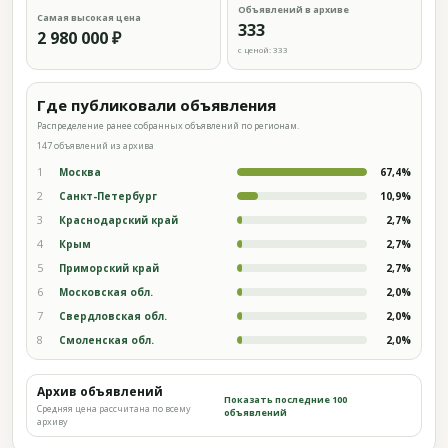
Объявлений в архиве
Самая высокая цена
333
2 980 000 ₽
с ценой: 333
Где публиковали объявления
Распределение ранее собранных объявлений по регионам.
147 объявлений из архива
1
Москва
67,4%
2
Санкт-Петербург
10,9%
3
Краснодарский край
2,7%
4
Крым
2,7%
5
Приморский край
2,7%
6
Московская обл.
2,0%
7
Свердловская обл.
2,0%
8
Смоленская обл.
2,0%
Архив объявлений
Показать последние 100
Средняя цена рассчитана по всему
объявлений
архиву