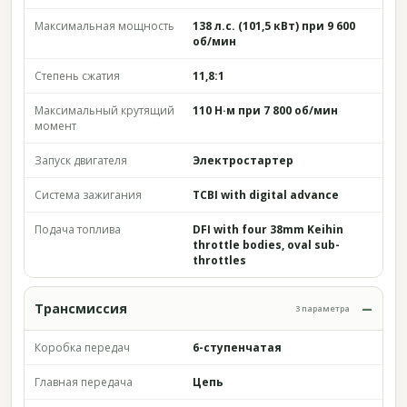
Максимальная мощность
138 л.с. (101,5 кВт) при 9 600
об/мин
Степень сжатия
11,8:1
Максимальный крутящий
110 Н·м при 7 800 об/мин
момент
Запуск двигателя
Электростартер
Система зажигания
TCBI with digital advance
Подача топлива
DFI with four 38mm Keihin
throttle bodies, oval sub-
throttles
Трансмиссия
3 параметра
Коробка передач
6-ступенчатая
Главная передача
Цепь