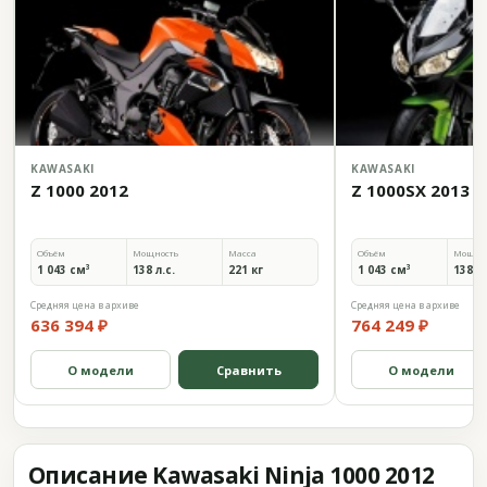
KAWASAKI
KAWASAKI
Z 1000 2012
Z 1000SX 2013
Объём
Мощность
Масса
Объём
Мощно
1 043 см³
138 л.с.
221 кг
1 043 см³
138 л.
Средняя цена в архиве
Средняя цена в архиве
636 394 ₽
764 249 ₽
О модели
Сравнить
О модели
Описание Kawasaki Ninja 1000 2012