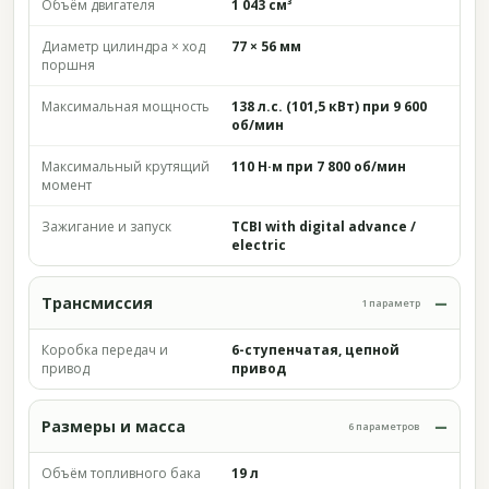
Объём двигателя
1 043 см³
Диаметр цилиндра × ход
77 × 56 мм
поршня
Максимальная мощность
138 л.с. (101,5 кВт) при 9 600
об/мин
Максимальный крутящий
110 Н·м при 7 800 об/мин
момент
Зажигание и запуск
TCBI with digital advance /
electric
Трансмиссия
1 параметр
Коробка передач и
6-ступенчатая, цепной
привод
привод
Размеры и масса
6 параметров
Объём топливного бака
19 л