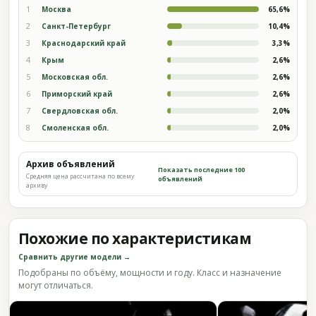
1
Москва
65,6%
2
Санкт-Петербург
10,4%
3
Краснодарский край
3,3%
4
Крым
2,6%
5
Московская обл.
2,6%
6
Приморский край
2,6%
7
Свердловская обл.
2,0%
8
Смоленская обл.
2,0%
Архив объявлений
Показать последние 100
Средняя цена рассчитана по всему
объявлений
архиву
Похожие по характеристикам
Сравнить другие модели →
Подобраны по объёму, мощности и году. Класс и назначение
могут отличаться.