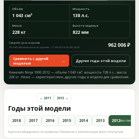
Объём
Мощность
1 043 см³
138 л.с.
Масса
Высота сиденья
228 кг
822 мм
Средняя цена в архиве
962 006 ₽
По 340 объявлениям из архива · 11.08.2014–02.08.2026
Сравнить с другой
→
Другие годы этой модели
моделью
Kawasaki Ninja 1000 2012 — объём 1 043 см³, мощность 138 л.с., масса
228 кг. Ниже — характеристики, другие годы и модели для сравнения.
← 2011
2013 →
Годы этой модели
2018
2017
2016
2015
2014
2013
2012
ВЫ СМОТРИ
Карточки объединены по названию. Поколение и комплектация могут отличаться.