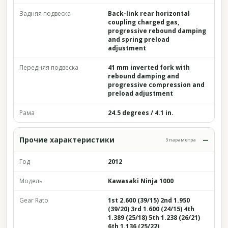
Задняя подвеска
Back-link rear horizontal
coupling charged gas,
progressive rebound damping
and spring preload
adjustment
Передняя подвеска
41 mm inverted fork with
rebound damping and
progressive compression and
preload adjustment
Рама
24.5 degrees / 4.1 in.
Прочие характеристики
3 параметра
Год
2012
Модель
Kawasaki Ninja 1000
Gear Rato
1st 2.600 (39/15) 2nd 1.950
(39/20) 3rd 1.600 (24/15) 4th
1.389 (25/18) 5th 1.238 (26/21)
6th 1.136 (25/22)