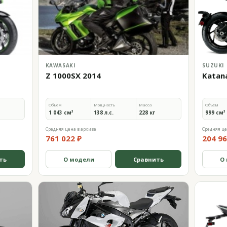
KAWASAKI
SUZUKI
Z 1000SX 2014
Katan
Объём
Мощность
Масса
Объём
1 043 см³
138 л.с.
228 кг
999 см³
Средняя цена в архиве
Средняя це
761 022 ₽
204 96
ть
О модели
Сравнить
О