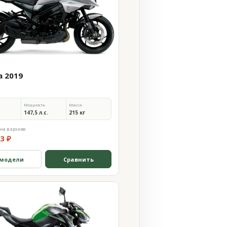
a 2019
Мощность
Масса
147,5 л.с.
215 кг
на в архиве
3 ₽
 модели
Сравнить