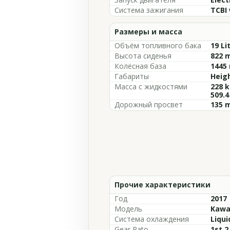
Система зажигания
TCBI 
Размеры и масса
Объём топливного бака
19 Li
Высота сиденья
822 m
Колёсная база
1445 
Габариты
Heigh
Масса с жидкостями
228 k
509.4
Дорожный просвет
135 m
Прочие характеристики
Год
2017
Модель
Kawas
Система охлаждения
Liqui
Gear Rato
1st 2