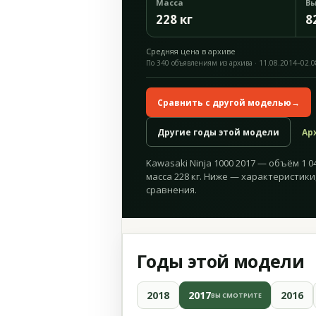
Масса
Вы
228 кг
8
Средняя цена в архиве
По 340 объявлениям из архива · 11.08.2014–02.
Сравнить с другой моделью
→
Другие годы этой модели
Ар
Kawasaki Ninja 1000 2017 — объём 1 043
масса 228 кг. Ниже — характеристики
сравнения.
Годы этой модели
2018
2017
2016
ВЫ СМОТРИТЕ