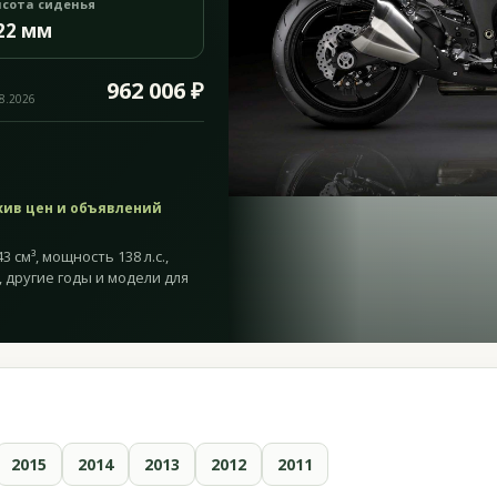
сота сиденья
22 мм
962 006 ₽
08.2026
хив цен и объявлений
 см³, мощность 138 л.с.,
, другие годы и модели для
2015
2014
2013
2012
2011