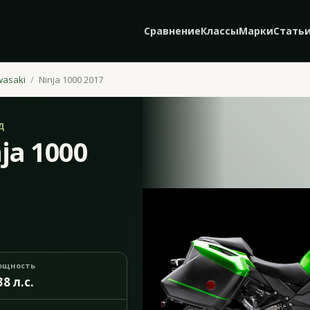
Сравнение
Классы
Марки
Стать
wasaki
Ninja 1000 2017
Д
ja 1000
ощность
38 л.с.