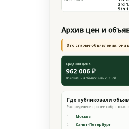
3rd 1
5th 1
Архив цен и объя
Это старые объявления; они 
Средняя цена
962 006 ₽
по архивным объявлениям с ценой
Где публиковали объя
Распределение ранее собранных о
Москва
1
Санкт-Петербург
2