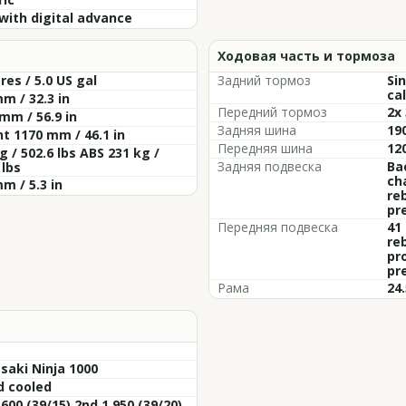
with digital advance
Ходовая часть и тормоза
tres / 5.0 US gal
Задний тормоз
Si
cal
m / 32.3 in
Передний тормоз
2x
mm / 56.9 in
Задняя шина
19
t 1170 mm / 46.1 in
Передняя шина
12
g / 502.6 lbs ABS 231 kg /
Задняя подвеска
Ba
 lbs
ch
m / 5.3 in
re
pr
Передняя подвеска
41
re
pr
pr
Рама
24.
aki Ninja 1000
d cooled
.600 (39/15) 2nd 1.950 (39/20)