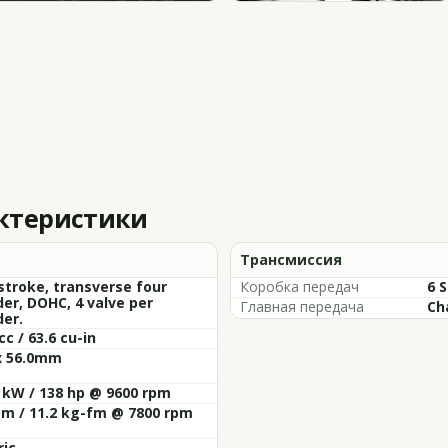
актеристики
Трансмиссия
stroke, transverse four
Коробка передач
6 
der, DOHC, 4 valve per
Главная передача
Ch
der.
cc / 63.6 cu-in
x 56.0mm
 kW / 138 hp @ 9600 rpm
m / 11.2 kg-fm @ 7800 rpm
ric