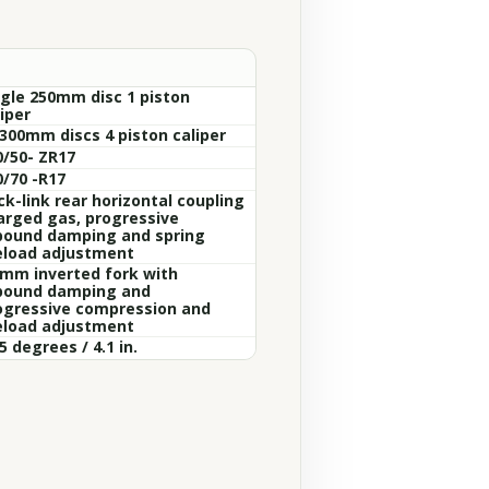
ngle 250mm disc 1 piston
iper
 300mm discs 4 piston caliper
0/50- ZR17
0/70 -R17
ck-link rear horizontal coupling
arged gas, progressive
bound damping and spring
eload adjustment
 mm inverted fork with
bound damping and
ogressive compression and
eload adjustment
5 degrees / 4.1 in.