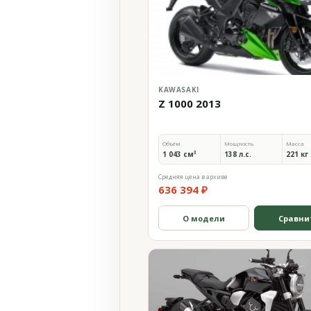
KAWASAKI
Z 1000 2013
Объём
Мощность
Масса
1 043 см³
138 л.с.
221 кг
Средняя цена в архиве
636 394 ₽
О модели
Сравни