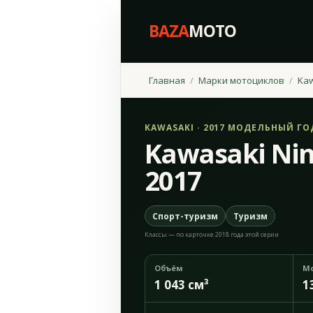
BAZA
MOTO
Главная
Марки мотоциклов
Ka
KAWASAKI · 2017 МОДЕЛЬНЫЙ ГО
Kawasaki Nin
2017
Спорт-туризм
Туризм
Классы — по карточке 2018 года этой серии
Объём
М
1 043 см³
1