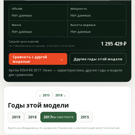
Объём
Мощность
Нет данных
Нет данных
Масса
Высота сиденья
Нет данных
Нет данных
Средняя цена в архиве
1 295 429 ₽
По 7 объявлениям из архива · 27.05.2019–31.07.2026
Сравнить с другой
→
Другие годы этой модели
моделью
Aprilia RSV4 RR 2017. Ниже — характеристики, другие годы и модели
для сравнения.
← 2015
2018 →
Годы этой модели
2019
2018
2017
2015
ВЫ СМОТРИТЕ
Карточки объединены по названию. Поколение и комплектация могут отличаться.