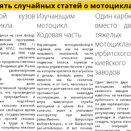
ять случайных статей о мотоцикла
вой кузов
Изучающим
Один карб
икла
мотоцикл.
вместо д
Ходовая часть
тяжелых
дится на селе &nbsp;
твенная программа,
мотоцикла
майским (1982 г.)
Изучающим мотоцикл&nbsp;К
К КПСС, поставила
ходовой, или, как ее иногда
ирбитск
ериод до 1990 года
называют, экипажной, части
льно увеличить
мотоцикла относятся рама,
киевского
о продовольственных
подвеска, колеса, тормоза и
обходимых для более
органы управления.Начнем с узла,
заводов
удовлетворения
на котором крепятся все агрегаты
о возрастающих
и детали, &mdash; рамы. Она
стей населения.
является как бы скелетом,
Один вместо двух 
ленную долю
остовом, и от того, насколько он
мотоциклах ирб
йственной продукции
прочен и долговечен, как хорошо
киевского заводов
то, что производится
противостоит невзгодам
известно, на тяжелы
 приусадебных и
эксплуатации, в значительной
ирбитского и киевск
ивных подсобных
мере зависитсрок службы
по два карбюратора.
У сельских жителей,
мотоцикла в целом. Все это,
позволяет точнее
вое свободное время
конечно, знает и учитывает
регулировку питания
му государственному
конструктор при выборе
цилиндра в отдель
и прочей техники,
рамы.Именно &laquo;при
сгладить огрехи изго
й в труде и быту,
выборе&raquo;, а не &laquo;при
эта операция
о популярны тяжелые
расчете&raquo;. И вот почему.
мотоциклистам пре