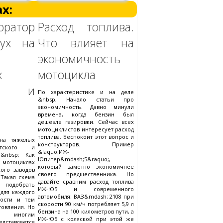
х:
юратор
Расход топлива.
вух на
Что влияет на
экономичность
х
мотоцикла
ого и
По характеристике и на деле
&nbsp; Начало статьи про
экономичность. Давно минули
времена, когда бензин был
дешевле газировки. Сейчас всех
мотоциклистов интересует расход
топлива. Беспокоит этот вопрос и
на тяжелых
конструкторов. Пример
итского и
&laquo;ИЖ-
 &nbsp; Как
Юпитер&mdash;5&raquo;,
х мотоциклах
который заметно экономичнее
ого заводов
своего предшественника. Но
 Такая схема
давайте сравним расход топлива
 подобрать
ИЖ-Ю5 и современного
 для каждого
автомобиля: ВАЗ&mdash; 2108 при
ности и тем
скорости 90 км/ч потребляет 5,9 л
товления. Но
бензина на 100 километров пути, а
 многим
ИЖ-Ю5 с коляской при этой же
дставляется