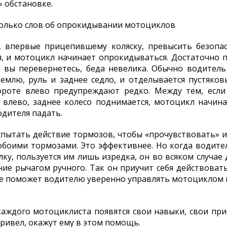
» обстановке.
сколько слов об опрокидывании мотоциклов
у, впервые прицепившему коляску, превысить безопа
я, и мотоцикл начинает опрокидываться. Достаточно п
и вы перевернетесь, беда невелика. Обычно водитель
землю, руль и заднее седло, и отделывается пустяко
роте влево предупреждают редко. Между тем, если 
влево, заднее колесо поднимается, мотоцикл начина
одителя падать.
пытать действие тормозов, чтобы «прочувствовать» и
 обоими тормозами. Это эффективнее. Но когда водит
ку, пользуется им лишь изредка, он во всяком случ
е рычагом ручного. Так он приучит себя действоват
е поможет водителю уверенно управлять мотоциклом на
каждого мотоциклиста появятся свои навыки, свои п
привел, окажут ему в этом помощь.