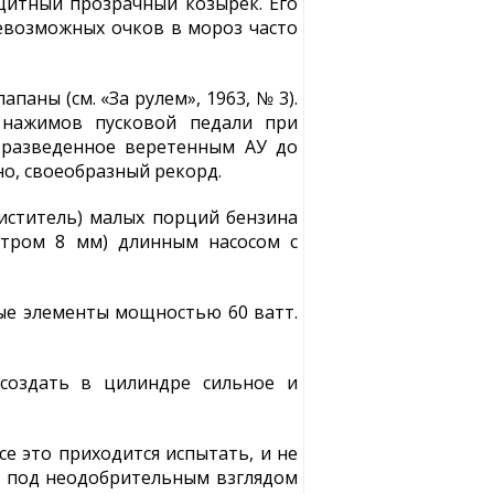
итный прозрачный козырек. Его
севозможных очков в мороз часто
паны (см. «За рулем», 1963, № 3).
 нажимов пусковой педали при
, разведенное веретенным АУ до
чно, своеобразный рекорд.
иститель) малых порций бензина
етром 8 мм) длинным насосом с
ые элементы мощностью 60 ватт.
создать в цилиндре сильное и
е это приходится испытать, и не
е, под неодобрительным взглядом