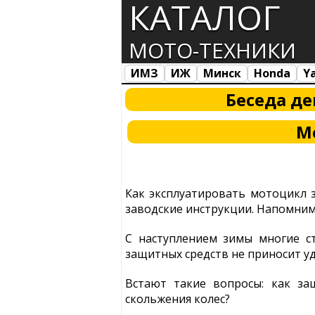
КАТАЛОГ
МОТО-ТЕХНИКИ
ИМЗ
ИЖ
Минск
Honda
Y
Все марки
Загрузка...
Беседа д
М
Как эксплуатировать мотоцикл з
заводские инструкции. Напомним
С наступлением зимы многие ст
защитных средств не приносит уд
Встают такие вопросы: как защ
скольжения колес?