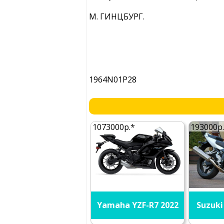
М. ГИНЦБУРГ.
1964N01P28
1073000р.*
193000р
Yamaha YZF-R7 2022
Suzuki