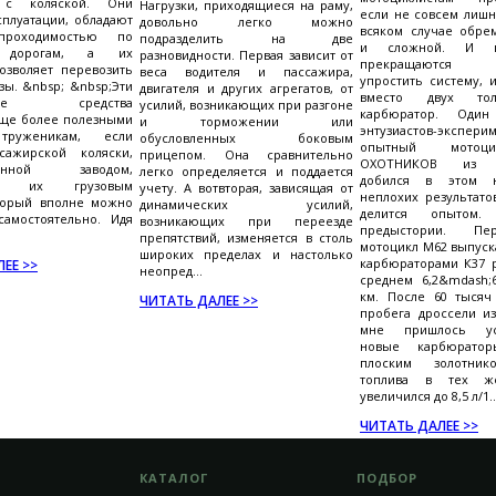
 с коляской. Они
Нагрузки, приходящиеся на раму,
если не совсем лишн
сплуатации, обладают
довольно легко можно
всяком случае обре
проходимостью по
подразделить на две
и сложной. И п
м дорогам, а их
разновидности. Первая зависит от
прекращаются
озволяет перевозить
веса водителя и пассажира,
упростить систему, 
зы. &nbsp; &nbsp;Эти
двигателя и других агрегатов, от
вместо двух то
ртные средства
усилий, возникающих при разгоне
карбюратор. Оди
еще более полезными
и торможении или
энтузиастов-экспери
труженикам, если
обусловленных боковым
опытный мотоци
сажирской коляски,
прицепом. Она сравнительно
ОХОТНИКОВ из Ч
ренной заводом,
легко определяется и поддается
добился в этом н
ать их грузовым
учету. А вотвторая, зависящая от
неплохих результато
оторый вполне можно
динамических усилий,
делится опытом
самостоятельно. Идя
возникающих при переезде
предыстории. П
препятствий, изменяется в столь
мотоцикл М62 выпуска
широких пределах и настолько
карбюраторами К37 р
ЕЕ >>
неопред...
среднем 6,2&mdash;6
км. После 60 тысяч
ЧИТАТЬ ДАЛЕЕ >>
пробега дроссели из
мне пришлось уст
новые карбюрато
плоским золотник
топлива в тех ж
увеличился до 8,5 л/1..
ЧИТАТЬ ДАЛЕЕ >>
КАТАЛОГ
ПОДБОР