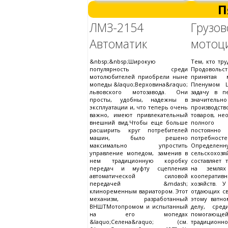
П
ЛМЗ-2154
Грузо
Автоматик
мотоц
&nbsp;&nbsp;Широкую
Тем, кто тру
популярность среди
Продовольс
мотолюбителей приобрели ныне
принятая 
мопеды &laquo;Верховина&raquo;
Пленумом Ц
львовского мотозавода. Они
задачу в п
просты, удобны, надежны в
значите
эксплуатации и, что теперь очень
производств
важно, имеют привлекательный
товаров, не
внешний вид.Чтобы еще больше
полного 
расширить круг потребителей
постоянн
машин, было решено
потребно
максимально упростить
Опреде
управление мопедом, заменив в
сельскохозя
нем традиционную коробку
составляет 
передач и муфту сцепления
на землях
автоматической силовой
кооперат
передачей &mdash;
хозяйств. 
клиноременным вариатором. Этот
отдающих с
механизм, разработанный
этому ватно
ВНШТМотопромом и испытанный
делу, сред
на его мопедах
помогающе
&laquo;Селена&raquo; (см.
традиционн