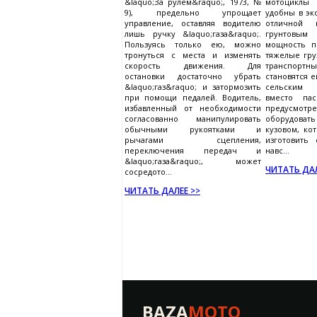
&laquo;За рулем&raquo;, 1973, №
мотоциклы
9), предельно упрощает
удобны в эк
управление, оставляя водителю
отличной 
лишь ручку &laquo;газа&raquo;.
грунтовы
Пользуясь только ею, можно
мощность п
тронуться с места и изменять
тяжелые гру
скорость движения. Для
транспо
остановки достаточно убрать
становятся 
&laquo;газ&raquo; и затормозить
сельским 
при помощи педалей. Водитель,
вместо пас
избавленный от необходимости
предусмот
согласованно манипулировать
оборудов
обычными рукоятками и
кузовом, к
рычагами сцепления,
изготовить 
переключения передач и
навс...
&laquo;газа&raquo;, может
ЧИТАТЬ ДАЛ
сосредото...
ЧИТАТЬ ДАЛЕЕ >>
BAZA
MOTO