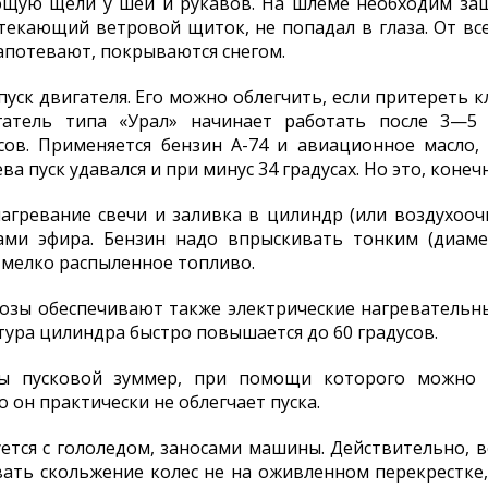
щую щели у шеи и рукавов. На шлеме необходим защ
бтекающий ветровой щиток, не попадал в глаза. От в
запотевают, покрываются снегом.
ск двигателя. Его можно облегчить, если притереть кла
игатель типа «Урал» начинает работать после 3—5
сов. Применяется бензин А-74 и авиационное масло
ева пуск удавался и при минус 34 градусах. Но это, коне
агревание свечи и заливка в цилиндр (или воздухооч
тами эфира. Бензин надо впрыскивать тонким (диам
 мелко распыленное топливо.
розы обеспечивают также электрические нагревательн
ура цилиндра быстро повышается до 60 градусов.
ы пусковой зуммер, при помощи которого можно 
 он практически не облегчает пуска.
ется с гололедом, заносами машины. Действительно, вс
вать скольжение колес не на оживленном перекрестк