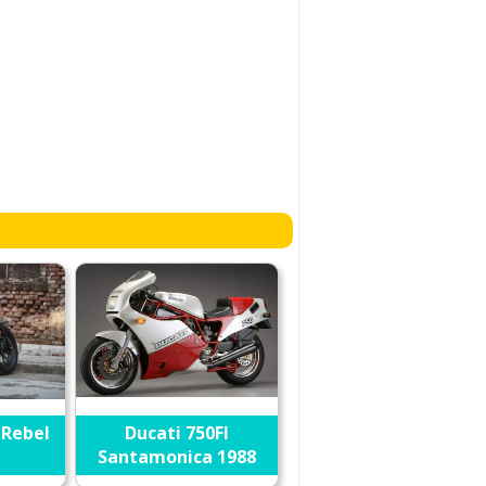
 Rebel
Ducati 750Fl
Santamonica 1988