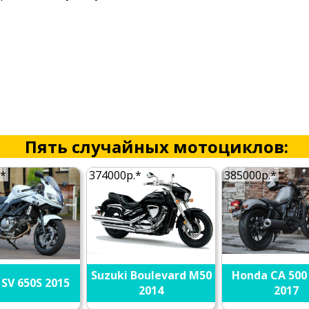
Пять случайных мотоциклов:
.*
374000р.*
385000р.*
Suzuki Boulevard M50
Honda CA 500
 SV 650S 2015
2014
2017