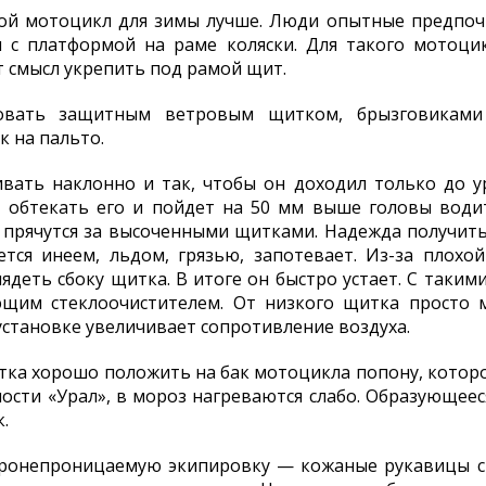
акой мотоцикл для зимы лучше. Люди опытные предпоч
кл с платформой на раме коляски. Для такого мотоц
т смысл укрепить под рамой щит.
овать защитным ветровым щитком, брызговиками
к на пальто.
вать наклонно и так, чтобы он доходил только до у
т обтекать его и пойдет на 50 мм выше головы води
 прячутся за высоченными щитками. Надежда получить
ется инеем, льдом, грязью, запотевает. Из-за плох
глядеть сбоку щитка. В итоге он быстро устает. С таким
ющим стеклоочистителем. От низкого щитка просто м
установке увеличивает сопротивление воздуха.
тка хорошо положить на бак мотоцикла попону, которо
ности «Урал», в мороз нагреваются слабо. Образующеес
.
тронепроницаемую экипировку — кожаные рукавицы с