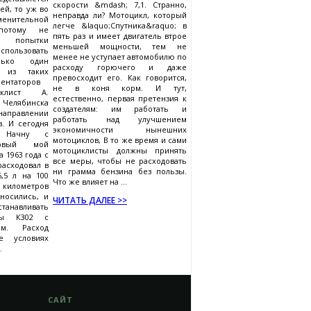
скорости &mdash; 7,1. Странно,
ей, то уж во
неправда ли? Мотоцикл, который
менительной
легче &laquo;Спутника&raquo; в
отому не
пять раз и имеет двигатель втрое
 попытки
меньшей мощности, тем не
использовать
менее не уступает автомобилю по
лько один
расходу горючего и даже
н из таких
превосходит его. Как говорится,
ментаторов
не в коня корм. И тут,
клист А.
естественно, первая претензия к
елябинска
создателям: им работать и
аправлении
работать над улучшением
в. И сегодня
экономичности нынешних
. Начну с
мотоциклов, В то же время и сами
ервый мой
мотоциклисты должны принять
 1963 года с
все меры, чтобы не расходовать
асходовал в
ни грамма бензина без пользы.
,5 л на 100
Что же влияет на ...
 километров
носились, и
ЧИТАТЬ ДАЛЕЕ >>
анавливать
ры К302 с
ом. Расход
е условиях
.
САЙТ