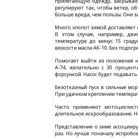
прилегающую одежду, закрываю
регулируют так, чтобы ветер, о
больше вреда, чем пользы. Они 
Много хлопот зимой доставляет пу
В этом случае, например, дв
температуре до минус 15 граду
вязкости масла АК-10. Без подогр
Помогает выйти из положения н
А-74, желательно с 30 процен
форсункой. Насос будет подавать
Безотказный пуск в сильные мо
При удачном креплении температ
Часто применяют мотоциклист
длительное искрообразование. Но
Представление о зиме ассоцииру
раз. Но лучше поначалу испробо