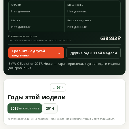
Объём
Мощность
Нет данных
Нет данных
Масса
Высота сиденья
Нет данных
Нет данных
Средняя цена в архиве
638 833 ₽
По 6 объявлениям из архива · 08.10.2020–29.04.2025
Сравнить с другой
→
Другие годы этой модели
моделью
BMW C Evolution 2017. Ниже — характеристики, другие годы и модели
для сравнения.
← 2014
Годы этой модели
2017
2014
ВЫ СМОТРИТЕ
Карточки объединены по названию. Поколение и комплектация могут отличаться.