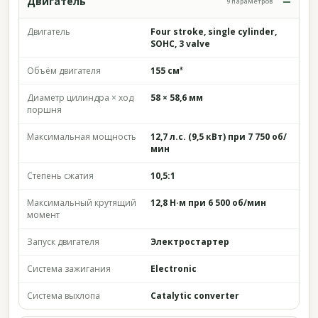
Двигатель
9 параметров
Двигатель
Four stroke, single cylinder,
SOHC, 3 valve
Объём двигателя
155 см³
Диаметр цилиндра × ход
58 × 58,6 мм
поршня
Максимальная мощность
12,7 л.с. (9,5 кВт) при 7 750 об/
мин
Степень сжатия
10,5:1
Максимальный крутящий
12,8 Н·м при 6 500 об/мин
момент
Запуск двигателя
Электростартер
Система зажигания
Electronic
Система выхлопа
Catalytic converter