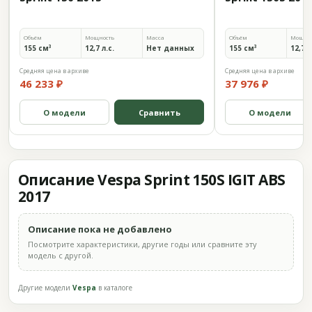
Объём
Мощность
Масса
Объём
Мощно
155 см³
12,7 л.с.
Нет данных
155 см³
12,7 л
Средняя цена в архиве
Средняя цена в архиве
46 233 ₽
37 976 ₽
О модели
Сравнить
О модели
Описание Vespa Sprint 150S IGIT ABS
2017
Описание пока не добавлено
Посмотрите характеристики, другие годы или сравните эту
модель с другой.
Другие модели
Vespa
в каталоге