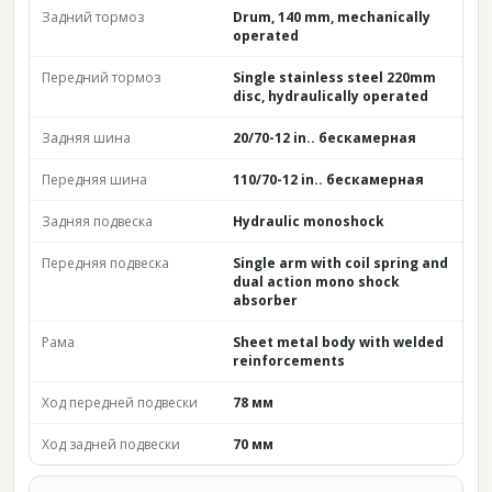
Задний тормоз
Drum, 140 mm, mechanically
operated
Передний тормоз
Single stainless steel 220mm
disc, hydraulically operated
Задняя шина
20/70-12 in.. бескамерная
Передняя шина
110/70-12 in.. бескамерная
Задняя подвеска
Hydraulic monoshock
Передняя подвеска
Single arm with coil spring and
dual action mono shock
absorber
Рама
Sheet metal body with welded
reinforcements
Ход передней подвески
78 мм
Ход задней подвески
70 мм