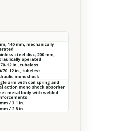
um, 140 mm, mechanically
erated
ainless steel disc, 200 mm,
draulically operated
70-12 in., tubeless
/70-12 in., tubeless
draulic monoshock
ngle arm with coil spring and
al action mono shock absorber
eet metal body with welded
inforcements
mm / 3.1 in.
mm / 2.8 in.