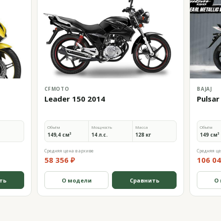
CFMOTO
BAJAJ
Leader 150 2014
Pulsar
Объём
Мощность
Масса
Объём
149,4 см³
14 л.с.
128 кг
149 см³
Средняя цена в архиве
Средняя це
58 356 ₽
106 04
ть
О модели
Сравнить
О