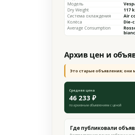
Модель
Vespa
Dry Weight
117 k
Система охлаждения
Air c
Колёса
Die-c
Average Consumption
Rosso
bianc
Архив цен и объя
Это старые объявления; они 
Средняя цена
46 233 ₽
по архивным объявлениям с ценой
Где публиковали объя