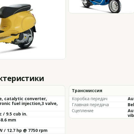
актеристики
Трансмиссия
e, catalytic converter,
Коробка передач
Au
ronic fuel injection,3 valve,
Главная передача
Be
Сцепление
Au
c / 9.5 cub in.
vi
58.6 mm
W / 12.7 hp @ 7750 rpm