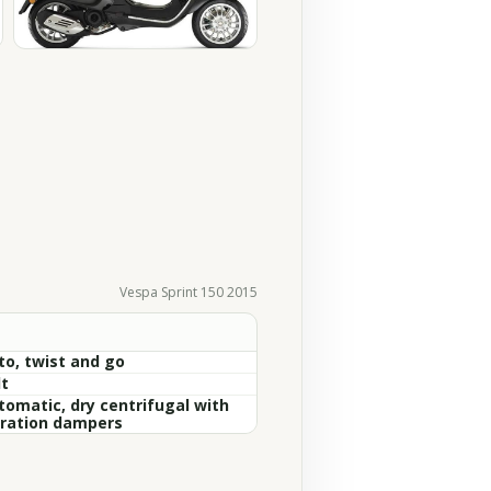
Vespa Sprint 150 2015
to, twist and go
lt
tomatic, dry centrifugal with
bration dampers