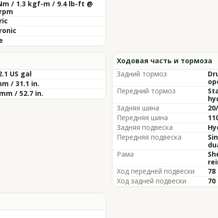
Nm / 1.3 kgf-m / 9.4 lb-ft @
 rpm
ric
ronic
e
Ходовая часть и тормоза
 2.1 US gal
Задний тормоз
Dr
op
m / 31.1 in.
Передний тормоз
St
mm / 52.7 in.
hy
Задняя шина
20/
Передняя шина
110
Задняя подвеска
Hy
Передняя подвеска
Si
du
Рама
Sh
re
Ход передней подвески
78 
Ход задней подвески
70 