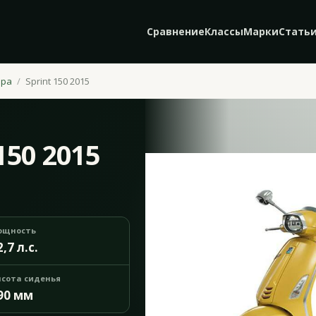
Сравнение
Классы
Марки
Стать
spa
Sprint 150 2015
150 2015
ощность
2,7 л.с.
сота сиденья
90 мм