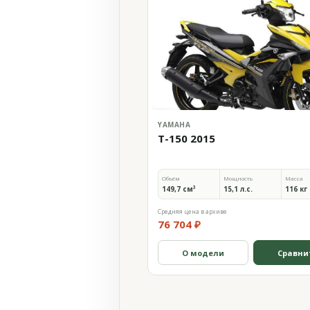
YAMAHA
T-150 2015
Объём
Мощность
Масса
149,7 см³
15,1 л.с.
116 кг
Средняя цена в архиве
76 704 ₽
О модели
Сравни