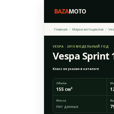
BAZA
MOTO
Главная
Марки мотоциклов
Ve
VESPA · 2015 МОДЕЛЬНЫЙ ГОД
Vespa Sprint 
Класс не указан в каталоге
Объём
М
155 см³
1
Масса
Вы
7
Нет данных