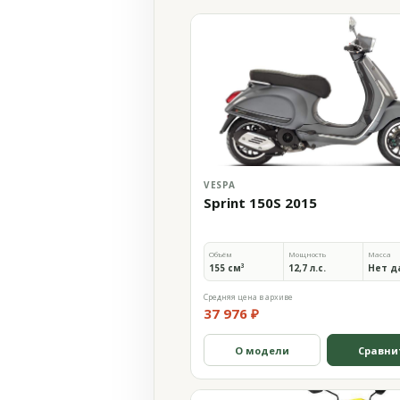
VESPA
Sprint 150S 2015
Объём
Мощность
Масса
155 см³
12,7 л.с.
Нет д
Средняя цена в архиве
37 976 ₽
О модели
Сравни