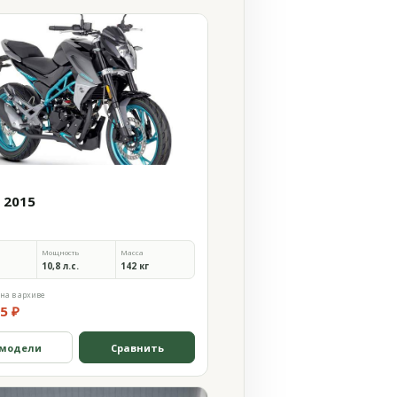
O
 2015
Мощность
Масса
10,8 л.с.
142 кг
на в архиве
5 ₽
 модели
Сравнить