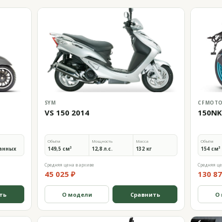
SYM
CFMOT
VS 150 2014
150NK
Объём
Мощность
Масса
Объём
анных
149,5 см³
12,8 л.с.
132 кг
154 см³
Средняя цена в архиве
Средняя це
45 025 ₽
130 87
ть
О модели
Сравнить
О