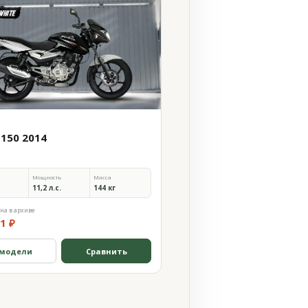
 150 2014
Мощность
Масса
11,2 л.с.
144 кг
на в архиве
1 ₽
 модели
Сравнить