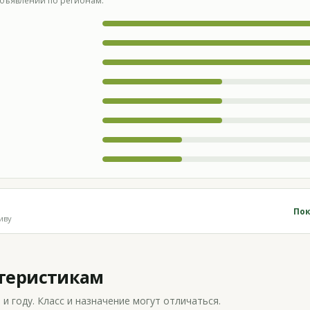
бъявлений по регионам.
Пок
иву
ктеристикам
 году. Класс и назначение могут отличаться.