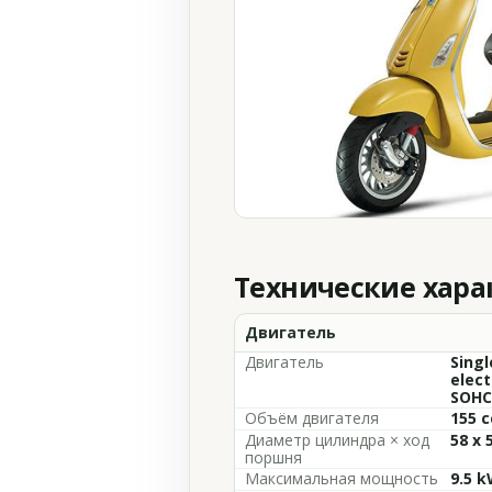
Технические хар
Двигатель
Двигатель
Singl
elect
SOHC
Объём двигателя
155 c
Диаметр цилиндра × ход
58 x 
поршня
Максимальная мощность
9.5 k