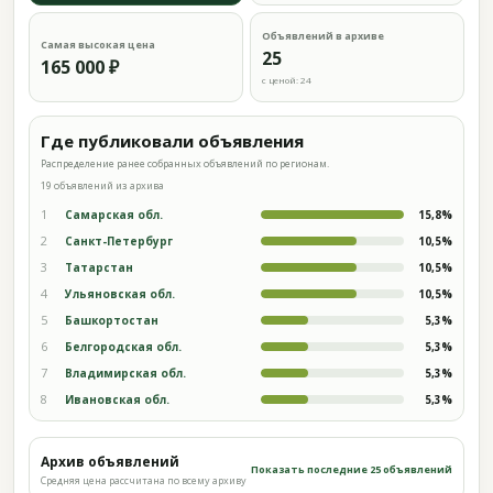
Объявлений в архиве
Самая высокая цена
25
165 000 ₽
с ценой: 24
Где публиковали объявления
Распределение ранее собранных объявлений по регионам.
19 объявлений из архива
1
Самарская обл.
15,8%
2
Санкт-Петербург
10,5%
3
Татарстан
10,5%
4
Ульяновская обл.
10,5%
5
Башкортостан
5,3%
6
Белгородская обл.
5,3%
7
Владимирская обл.
5,3%
8
Ивановская обл.
5,3%
Архив объявлений
Показать последние 25 объявлений
Средняя цена рассчитана по всему архиву