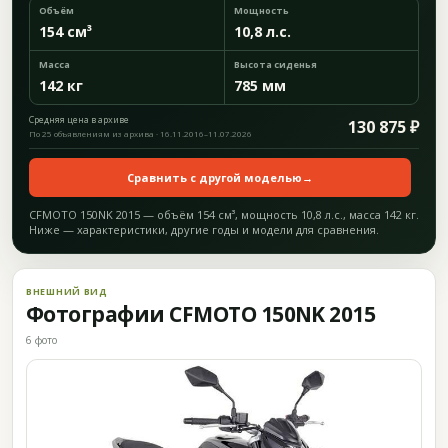
Объём
Мощность
154 см³
10,8 л.с.
Масса
Высота сиденья
142 кг
785 мм
Средняя цена в архиве
130 875 ₽
По 25 объявлениям из архива · 16.11.2016–11.07.2026
Сравнить с другой моделью
→
CFMOTO 150NK 2015 — объём 154 см³, мощность 10,8 л.с., масса 142 кг.
Ниже — характеристики, другие годы и модели для сравнения.
ВНЕШНИЙ ВИД
Фотографии CFMOTO 150NK 2015
6 фото