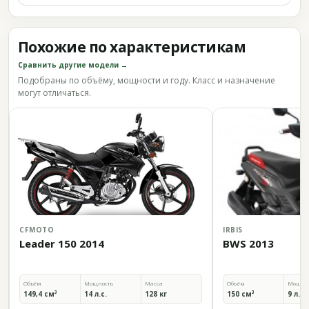
Похожие по характеристикам
Сравнить другие модели →
Подобраны по объёму, мощности и году. Класс и назначение
могут отличаться.
CFMOTO
IRBIS
Leader 150 2014
BWS 2013
Объём
Мощность
Масса
Объём
Мощно
149,4 см³
14 л.с.
128 кг
150 см³
9 л.с.