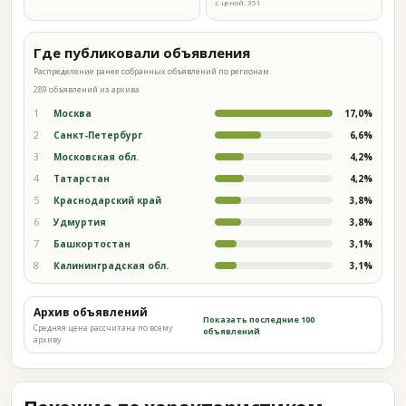
с ценой: 351
Где публиковали объявления
Распределение ранее собранных объявлений по регионам.
289 объявлений из архива
1
Москва
17,0%
2
Санкт-Петербург
6,6%
3
Московская обл.
4,2%
4
Татарстан
4,2%
5
Краснодарский край
3,8%
6
Удмуртия
3,8%
7
Башкортостан
3,1%
8
Калининградская обл.
3,1%
Архив объявлений
Показать последние 100
Средняя цена рассчитана по всему
объявлений
архиву