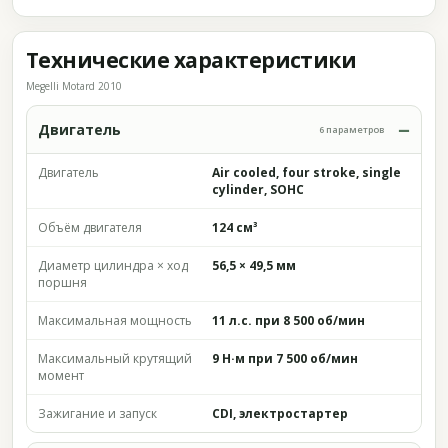
Технические характеристики
Megelli Motard 2010
Двигатель
6 параметров
Двигатель
Air cooled, four stroke, single
cylinder, SOHC
Объём двигателя
124 см³
Диаметр цилиндра × ход
56,5 × 49,5 мм
поршня
Максимальная мощность
11 л.с. при 8 500 об/мин
Максимальный крутящий
9 Н·м при 7 500 об/мин
момент
Зажигание и запуск
CDI, электростартер