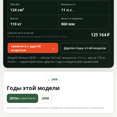
Объём
Мощность
124 см³
11 л.с.
Масса
Высота сиденья
110 кг
860 мм
Средняя цена в архиве
125 164 ₽
По 355 объявлениям из архива · 01.07.2014–20.07.2026
Сравнить с другой
→
Другие годы этой модели
моделью
Megelli Motard 2010 — объём 124 см³, мощность 11 л.с., масса 110 кг.
Ниже — характеристики, другие годы и модели для сравнения.
← 2008
Годы этой модели
2010
2008
ВЫ СМОТРИТЕ
Карточки объединены по названию. Поколение и комплектация могут отличаться.