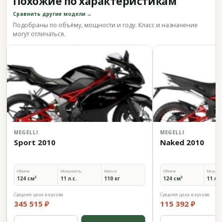
Похожие по характеристикам
Сравнить другие модели →
Подобраны по объёму, мощности и году. Класс и назначение
могут отличаться.
MEGELLI
MEGELLI
Sport 2010
Naked 2010
Объём
Мощность
Масса
Объём
Мощно
124 см³
11 л.с.
110 кг
124 см³
11 л.с
Средняя цена в архиве
Средняя цена в архиве
345 515 ₽
115 392 ₽