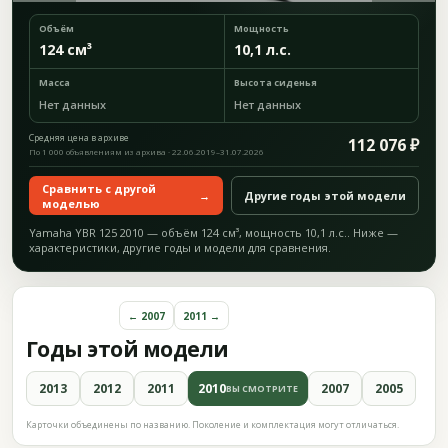
Объём
Мощность
124 см³
10,1 л.с.
Масса
Высота сиденья
Нет данных
Нет данных
Средняя цена в архиве
112 076 ₽
По 1 000 объявлениям из архива · 22.06.2019–31.07.2026
Сравнить с другой
→
Другие годы этой модели
моделью
Yamaha YBR 125 2010 — объём 124 см³, мощность 10,1 л.с.. Ниже —
характеристики, другие годы и модели для сравнения.
← 2007
2011 →
Годы этой модели
2013
2012
2011
2010
2007
2005
ВЫ СМОТРИТЕ
Карточки объединены по названию. Поколение и комплектация могут отличаться.