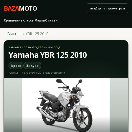
BAZA
MOTO
Подбор по параметрам
Сравнение
Классы
Марки
Статьи
Главная
YBR 125 2010
YAMAHA · 2010 МОДЕЛЬНЫЙ ГОД
Yamaha YBR 125 2010
Кросс
Эндуро
Классы — по карточке 2013 года этой серии