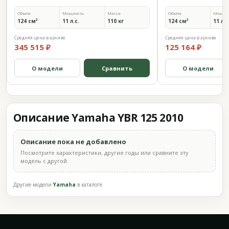
Объём
Мощность
Масса
Объём
Мощно
124 см³
11 л.с.
110 кг
124 см³
11 л.с
Средняя цена в архиве
Средняя цена в архиве
345 515 ₽
125 164 ₽
О модели
Сравнить
О модели
Описание Yamaha YBR 125 2010
Описание пока не добавлено
Посмотрите характеристики, другие годы или сравните эту
модель с другой.
Другие модели
Yamaha
в каталоге