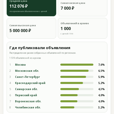
Средняя цена
Самая низкая цена
112 076 ₽
7 000 ₽
по архивным объявлениям с ценой
Объявлений в архиве
Самая высокая цена
1 000
5 000 000 ₽
с ценой: 996
Где публиковали объявления
Распределение ранее собранных объявлений по регионам.
1 519 объявлений из архива
1
Москва
7,6%
2
Московская обл.
6,5%
3
Санкт-Петербург
5,9%
4
Краснодарский край
5,2%
5
Самарская обл.
4,3%
6
Пермский край
4,0%
7
Воронежская обл.
4,0%
8
Челябинская обл.
3,2%