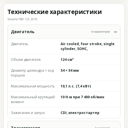
Технические характеристики
Yamaha YBR 125 2010
Двигатель
6 параметров
Двигатель
Air cooled, four stroke, single
cylinder, SOHC,
Объём двигателя
124 см³
Диаметр цилиндра × ход
54 × 54 мм
поршня
Максимальная мощность
10,1 л.с. (7,4 кВт)
Максимальный крутящий
10 Н·м при 7 400 об/мин
момент
Зажигание и запуск
CDI, электростартер
Трансмиссия
1 параметр