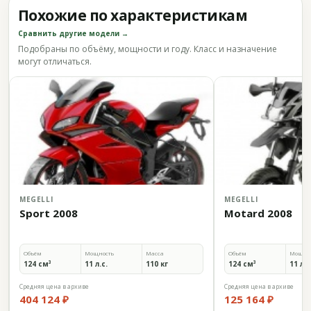
Похожие по характеристикам
Сравнить другие модели →
Подобраны по объёму, мощности и году. Класс и назначение
могут отличаться.
MEGELLI
MEGELLI
Sport 2008
Motard 2008
Объём
Мощность
Масса
Объём
Мощно
124 см³
11 л.с.
110 кг
124 см³
11 л.с
Средняя цена в архиве
Средняя цена в архиве
404 124 ₽
125 164 ₽