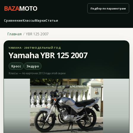
BAZA
MOTO
Подбор по параметрам
Сравнение
Классы
Марки
Статьи
Главная
YBR 125 2007
YAMAHA · 2007 МОДЕЛЬНЫЙ ГОД
Yamaha YBR 125 2007
Кросс
Эндуро
Классы — по карточке 2013 года этой серии