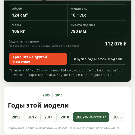
Объём
Мощность
124 см³
10,1 л.с.
Масса
Высота сиденья
106 кг
780 мм
Средняя цена в архиве
112 076 ₽
По 1 000 объявлениям из архива · 22.06.2019–31.07.2026
Сравнить с другой
→
Другие годы этой модели
моделью
Yamaha YBR 125 2007 — объём 124 см³, мощность 10,1 л.с., масса 106
кг. Ниже — характеристики, другие годы и модели для сравнения.
← 2005
2010 →
Годы этой модели
2013
2012
2011
2010
2007
2005
ВЫ СМОТРИТЕ
Карточки объединены по названию. Поколение и комплектация могут отличаться.