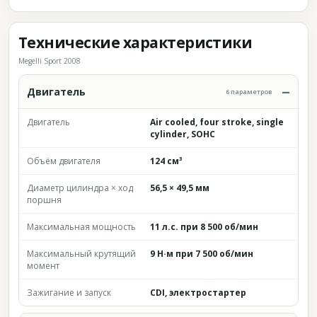
Технические характеристики
Megelli Sport 2008
Двигатель
6 параметров
Двигатель
Air cooled, four stroke, single
cylinder, SOHC
Объём двигателя
124 см³
Диаметр цилиндра × ход
56,5 × 49,5 мм
поршня
Максимальная мощность
11 л.с. при 8 500 об/мин
Максимальный крутящий
9 Н·м при 7 500 об/мин
момент
Зажигание и запуск
CDI, электростартер