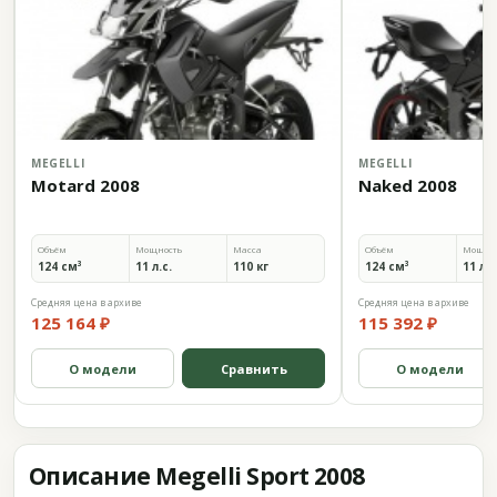
MEGELLI
MEGELLI
Motard 2008
Naked 2008
Объём
Мощность
Масса
Объём
Мощно
124 см³
11 л.с.
110 кг
124 см³
11 л.с
Средняя цена в архиве
Средняя цена в архиве
125 164 ₽
115 392 ₽
О модели
Сравнить
О модели
Описание Megelli Sport 2008