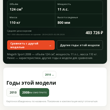
Объём
Мощность
124 см³
11 л.с.
Масса
Высота сиденья
110 кг
800 мм
Средняя цена в архиве
403 726 ₽
По 1 000 объявлениям из архива · 28.04.2025–02.08.2026
Сравнить с другой
→
Другие годы этой модели
моделью
Megelli Sport 2008 — объём 124 см³, мощность 11 л.с., масса 110 кг.
Ниже — характеристики, другие годы и модели для сравнения.
2010 →
Годы этой модели
2010
2008
ВЫ СМОТРИТЕ
Карточки объединены по названию. Поколение и комплектация могут отличаться.