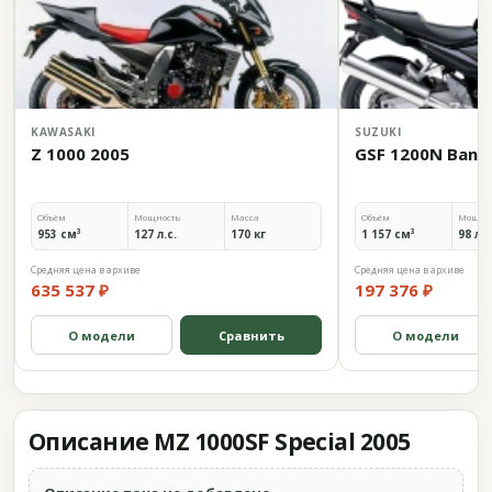
KAWASAKI
SUZUKI
Z 1000 2005
GSF 1200N Bandi
Объём
Мощность
Масса
Объём
Мощно
953 см³
127 л.с.
170 кг
1 157 см³
98 л.с
Средняя цена в архиве
Средняя цена в архиве
635 537 ₽
197 376 ₽
О модели
Сравнить
О модели
Описание MZ 1000SF Special 2005