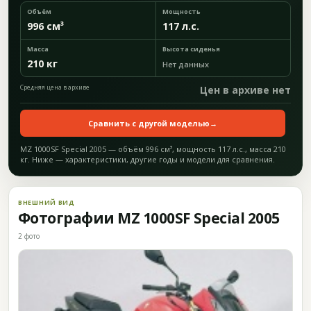
Объём
Мощность
996 см³
117 л.с.
Масса
Высота сиденья
210 кг
Нет данных
Средняя цена в архиве
Цен в архиве нет
Сравнить с другой моделью
→
MZ 1000SF Special 2005 — объём 996 см³, мощность 117 л.с., масса 210
кг. Ниже — характеристики, другие годы и модели для сравнения.
ВНЕШНИЙ ВИД
Фотографии MZ 1000SF Special 2005
2 фото