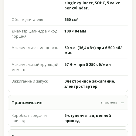
single cylinder, SOHC, 5 valve
per cylinder.
Объём двигателя
660 см³
Диаметр цилиндра × ход
100 × 84 мм
поршня
Максимальная мощность
50 л.с. (36,4 кВт) при 6 500 об/
мин
Максимальный крутящий
57 Н·м при 5 250 об/мин
момент
Зажигание и запуск
Электронное зажигание,
электростартер
Трансмиссия
1 параметр
Коробка передач и
5-ступенчатая, цепной
привод
привод