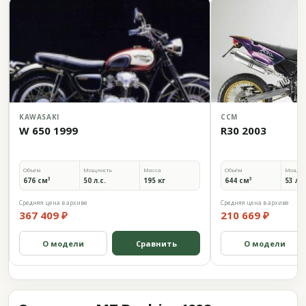
KAWASAKI
CCM
W 650 1999
R30 2003
Объём
Мощность
Масса
Объём
Мощно
676 см³
50 л.с.
195 кг
644 см³
53 л.с
Средняя цена в архиве
Средняя цена в архиве
367 409 ₽
210 669 ₽
О модели
Сравнить
О модели