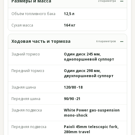
Размеры и масса
2 параметра
Объём топливного бака
12,5 л
Сухая масса
164 кг
Ходовая часть и тормоза
6 параметров
Задний тормоз
Один диск 245 мм,
однопоршневой суппорт
Передний тормоз
Один диск 298 мм,
двухпоршневой суппорт
Задняя шина
120/80 -18
Передняя шина
90/90 -21
Задняя подвеска
White Power gas-suspension
mono-shock
Передняя подвеска
Paioli 45mm telescopic fork,
280mm travel