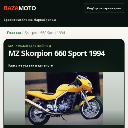
BAZA
MOTO
Подбор по параметрам
Сравнение
Классы
Марки
Статьи
Главная
Skorpion 660 Sport 1994
MZ · 1994 МОДЕЛЬНЫЙ ГОД
MZ Skorpion 660 Sport 1994
Класс не указан в каталоге