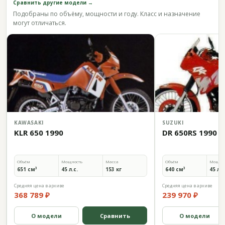
Сравнить другие модели →
Подобраны по объёму, мощности и году. Класс и назначение
могут отличаться.
KAWASAKI
SUZUKI
KLR 650 1990
DR 650RS 1990
Объём
Мощность
Масса
Объём
Мощно
651 см³
45 л.с.
153 кг
640 см³
45 л.с
Средняя цена в архиве
Средняя цена в архиве
368 789 ₽
239 970 ₽
О модели
Сравнить
О модели