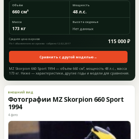
Объём
Мощность
660 см³
48 л.с.
Масса
Высота сиденья
173 кг
Нет данных
Средняя цена в архиве
115 000 ₽
По 1 объявлению из архива · собрано 12.02.2017
Сравнить с другой моделью
→
MZ Skorpion 660 Sport 1994 — объём 660 см³, мощность 48 л.с., масса
173 кг. Ниже — характеристики, другие годы и модели для сравнения.
ВНЕШНИЙ ВИД
Фотографии MZ Skorpion 660 Sport
1994
4 фото