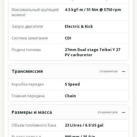
Максимальный крутящий
4.5 kgf-m / 51 Nm @ 5750 rpm
момент
Запуск двигателя
Electric & Kick
Система зажигания
CDI
Подача топлива
27mm Dual stage Teikei Y 27
PV carburetor
Трансмиссия
2 параметра
Коробка передач
5 Speed
Главная передача
Chain
Размеры и масса
6 параметров
Объём топливного бака
23 Litres / 6.0 US gal
Высота сиденья
890 mm / 35.0 in