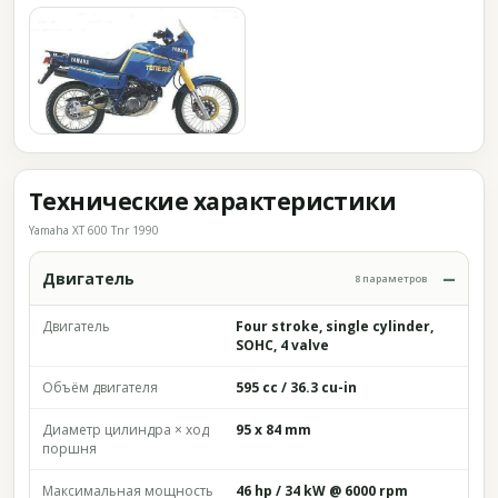
Технические характеристики
Yamaha XT 600 Tnr 1990
Двигатель
8 параметров
Двигатель
Four stroke, single cylinder,
SOHC, 4 valve
Объём двигателя
595 cc / 36.3 cu-in
Диаметр цилиндра × ход
95 x 84 mm
поршня
Максимальная мощность
46 hp / 34 kW @ 6000 rpm