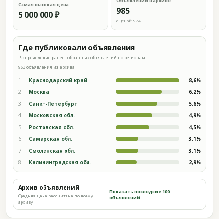
Объявлений в архиве
Самая высокая цена
985
5 000 000 ₽
с ценой: 974
Где публиковали объявления
Распределение ранее собранных объявлений по регионам.
983 объявления из архива
1
Краснодарский край
8,6%
2
Москва
6,2%
3
Санкт-Петербург
5,6%
4
Московская обл.
4,9%
5
Ростовская обл.
4,5%
6
Самарская обл.
3,1%
7
Смоленская обл.
3,1%
8
Калининградская обл.
2,9%
Архив объявлений
Показать последние 100
Средняя цена рассчитана по всему
объявлений
архиву