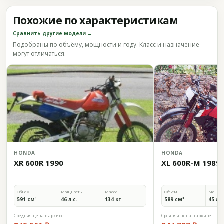
Похожие по характеристикам
Сравнить другие модели →
Подобраны по объёму, мощности и году. Класс и назначение
могут отличаться.
HONDA
HONDA
XR 600R 1990
XL 600R-M 1989
Объём
Мощность
Масса
Объём
Мощно
591 см³
46 л.с.
134 кг
589 см³
45 л.с
Средняя цена в архиве
Средняя цена в архиве