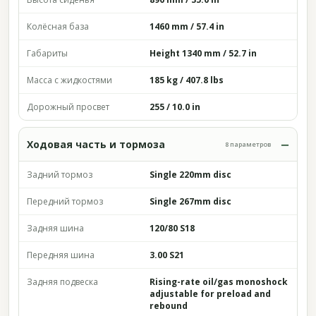
Колёсная база
1460 mm / 57.4 in
Габариты
Height 1340 mm / 52.7 in
Масса с жидкостями
185 kg / 407.8 lbs
Дорожный просвет
255 / 10.0 in
Ходовая часть и тормоза
8 параметров
Задний тормоз
Single 220mm disc
Передний тормоз
Single 267mm disc
Задняя шина
120/80 S18
Передняя шина
3.00 S21
Задняя подвеска
Rising-rate oil/gas monoshock
adjustable for preload and
rebound