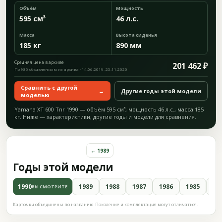
Объём
Мощность
595 см³
46 л.с.
Масса
Высота сиденья
185 кг
890 мм
Средняя цена в архиве
201 462 ₽
По 985 объявлениям из архива · 14.06.2019–25.11.2020
Сравнить с другой
→
Другие годы этой модели
моделью
Yamaha XT 600 Tnr 1990 — объём 595 см³, мощность 46 л.с., масса 185
кг. Ниже — характеристики, другие годы и модели для сравнения.
← 1989
Годы этой модели
1990
1989
1988
1987
1986
1985
19
ВЫ СМОТРИТЕ
Карточки объединены по названию. Поколение и комплектация могут отличаться.