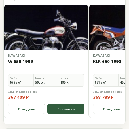
KAWASAKI
KAWASAKI
W 650 1999
KLR 650 1990
Объём
Мощность
Масса
Объём
Мощно
676 см³
50 л.с.
195 кг
651 см³
45 л.с
Средняя цена в архиве
Средняя цена в архиве
367 409 ₽
368 789 ₽
О модели
Сравнить
О модели