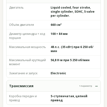
Двигатель
Liquid cooled, four stroke,
single cylinder, SOHC, 5 valve
per cylinder.
Объём двигателя
660 см³
Диаметр цилиндра × ход
100 × 84 мм
поршня
Максимальная мощность
48 л.с. (35 кВт) при 6 250 об/
мин
Максимальный крутящий
56,8 Н·м при 5 250 об/мин
момент
Зажигание и запуск
Electronic
Трансмиссия
1 параметр
Коробка передач и
5-ступенчатая, цепной
привод
привод