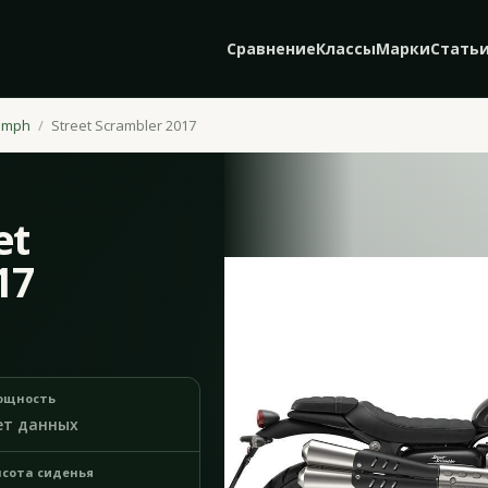
Сравнение
Классы
Марки
Стать
umph
Street Scrambler 2017
et
17
ощность
ет данных
сота сиденья