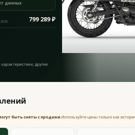
ет данных
799 289 ₽
.2026
— характеристики, другие
влений
могут быть сняты с продажи.
Используйте цены только как истори