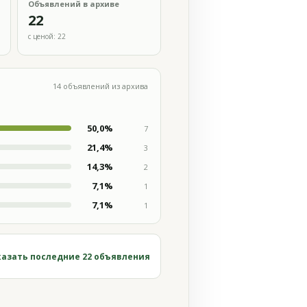
Объявлений в архиве
22
с ценой: 22
14 объявлений из архива
50,0%
7
21,4%
3
14,3%
2
7,1%
1
7,1%
1
азать последние 22 объявления