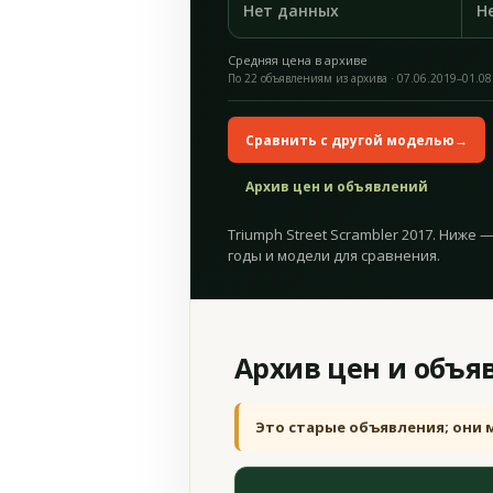
Нет данных
Н
Средняя цена в архиве
По 22 объявлениям из архива · 07.06.2019–01.08
Сравнить с другой моделью
→
Архив цен и объявлений
Triumph Street Scrambler 2017. Ниже 
годы и модели для сравнения.
Архив цен и объя
Это старые объявления; они 