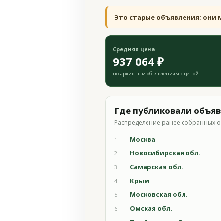
Это старые объявления; они 
Средняя цена
937 064 ₽
по архивным объявлениям с ценой
Где публиковали объя
Распределение ранее собранных о
Москва
1
Новосибирская обл.
2
Самарская обл.
3
Крым
4
Московская обл.
5
Омская обл.
6