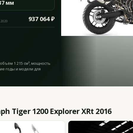
37 мм
937 064 ₽
.2020
— объём 1 215 см³, мощность
гие годы и модели для
 Tiger 1200 Explorer XRt 2016