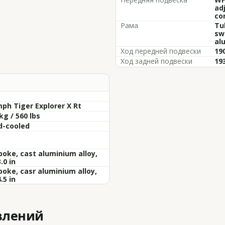
ad
co
Рама
Tub
sw
al
Ход передней подвески
190
Ход задней подвески
193
ph Tiger Explorer X Rt
kg / 560 lbs
d-cooled
poke, cast aluminium alloy,
.0 in
poke, casr aluminium alloy,
.5 in
влений