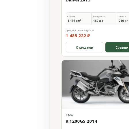
Объём
Мощность
Масса
1 198 см³
162 л.с.
210 кг
Средняя цена в архиве
1 485 222 ₽
О модели
Сравни
BMW
R 1200GS 2014