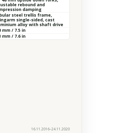
justable rebound and
mpression damping
ular steel trellis frame,
ingarm single-sided, cast
uminium alloy with shaft drive
 mm / 7.5 in
 mm / 7.6 in
16.11.2016–24.11.2020