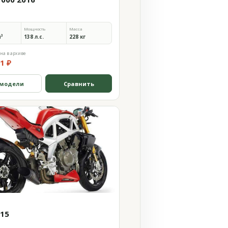
Мощность
Масса
м³
138 л.с.
228 кг
на в архиве
1 ₽
 модели
Сравнить
015