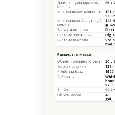
Диаметр цилиндра × ход
85 x
поршня
Максимальная мощность
101 k
9300
Максимальный крутящий
123 N
момент
@ 62
Запуск двигателя
Elect
Система зажигания
Digit
Система выхлопа
Stain
mount
Размеры и масса
Объём топливного бака
20 Li
Высота сиденья
837 -
Колёсная база
1520 
Габариты
Width
hand
57.9 
Трейл
99.2 
Объем масла
4.0 L
gal