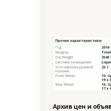
Прочие характеристики
Год
2016
Модель
Trium
Dry Weight
2545 
Система охлаждения
Liqui
Угол наклона рулевой
23.1
колонки
Front Wheel
10 -S
19 x 3
Rear Wheel
10 -S
17 x 4
Архив цен и объя