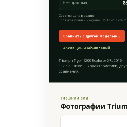
8
Нет данных
Средняя цена в архиве
По 14 объявлениям из архива · 16.11.2016–24.11
Сравнить с другой моделью
→
Архив цен и объявлений
Triumph Tiger 1200 Explorer XRt 2016 
137 л.с.. Ниже — характеристики, дру
сравнения.
ВНЕШНИЙ ВИД
Фотографии Triumph