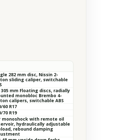
gle 282 mm disc, Nissin 2-
ton sliding caliper, switchable
S
 305 mm Floating discs, radially
unted monobloc Brembo 4-
ston calipers, switchable ABS
0/60 R17
0/70 R19
 monoshock with remote oil
ervoir, hydraulically adjustable
eload, rebound damping
justment
 48 mm upside down forks,