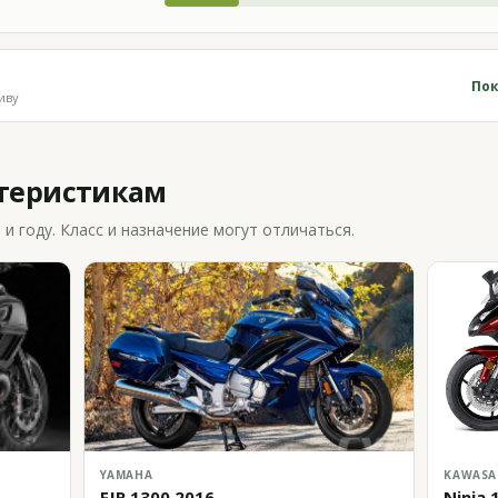
Пок
иву
ктеристикам
 году. Класс и назначение могут отличаться.
YAMAHA
KAWASA
FJR 1300 2016
Ninja 