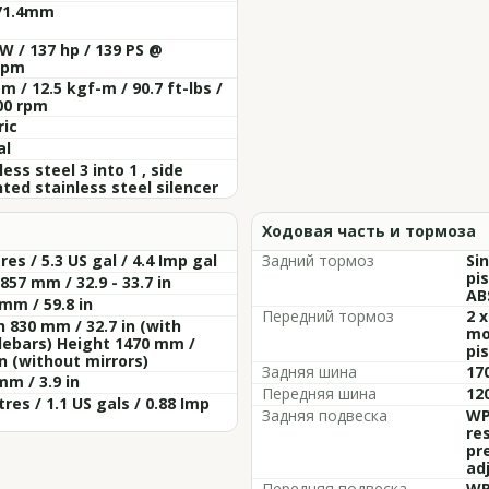
 71.4mm
W / 137 hp / 139 PS @
rpm
m / 12.5 kgf-m / 90.7 ft-lbs /
00 rpm
ric
al
less steel 3 into 1 , side
ed stainless steel silencer
Ходовая часть и тормоза
tres / 5.3 US gal / 4.4 Imp gal
Задний тормоз
Sin
pis
 857 mm / 32.9 - 33.7 in
AB
mm / 59.8 in
Передний тормоз
2 x
 830 mm / 32.7 in (with
mo
lebars) Height 1470 mm /
pi
in (without mirrors)
Задняя шина
17
mm / 3.9 in
Передняя шина
12
itres / 1.1 US gals / 0.88 Imp
Задняя подвеска
WP
res
pr
ad
Передняя подвеска
WP