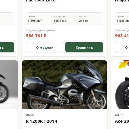
Объём
Мощность
Масса
Объём
1 298 см³
146,2 л.с.
296 кг
1 043 с
Средняя цена в архиве
Средняя це
586 761 ₽
963 41
ть
О модели
Сравнить
О
BMW
ARIEL
R 1200RT 2014
Ace 2