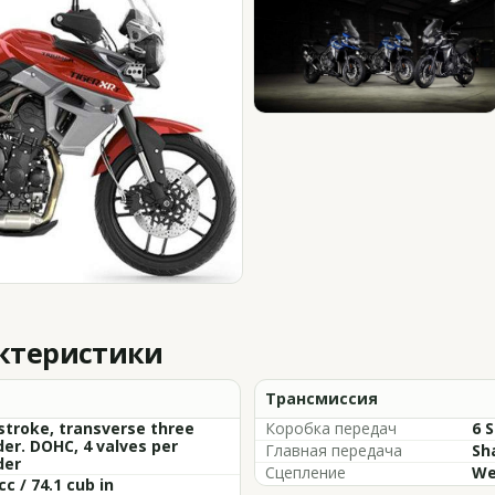
актеристики
Трансмиссия
stroke, transverse three
Коробка передач
6 
der. DOHC, 4 valves per
Главная передача
Sh
der
Сцепление
We
cc / 74.1 cub in