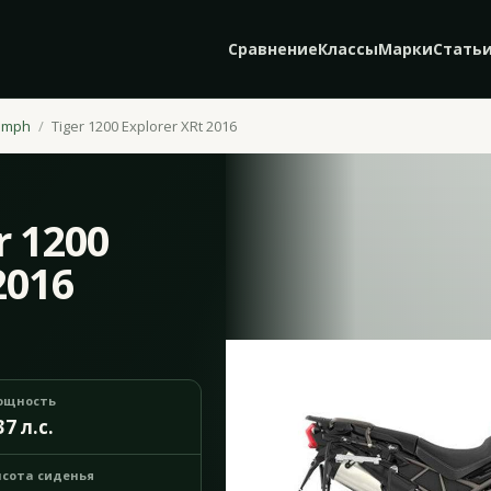
Сравнение
Классы
Марки
Стать
umph
Tiger 1200 Explorer XRt 2016
r 1200
2016
ощность
37 л.с.
сота сиденья