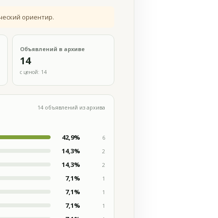
ческий ориентир.
Объявлений в архиве
14
с ценой: 14
14 объявлений из архива
42,9%
6
14,3%
2
14,3%
2
7,1%
1
7,1%
1
7,1%
1