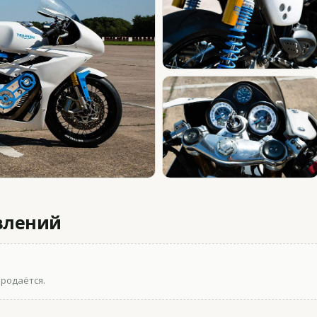
влений
продаётся.