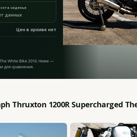
сота сиденья
ет данных
Цен в архиве нет
The White Bike 2016. Ниже —
и для сравнения.
h Thruxton 1200R Supercharged The