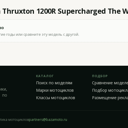
Thruxton 1200R Supercharged The Wh
но
ие годы или сравните эту модель с другой.
КАТАЛОГ
ПОДБОР
Поиск по моделям
Сравнение модел
ики,
Марки мотоциклов
Подбор мотоцикл
 по
Классы мотоциклов
Размещение рекл
стика мотоциклов
partners@bazamoto.ru