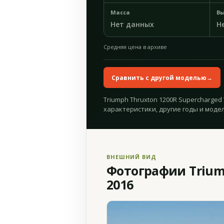
Масса
Вы
Нет данных
Н
Средняя цена в архиве
Сравнить с другой моделью
→
Triumph Thruxton 1200R Supercharged 
характеристики, другие годы и модел
ВНЕШНИЙ ВИД
Фотографии Triump
2016