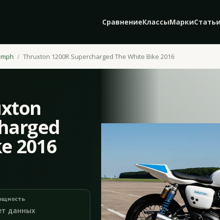
Сравнение
Классы
Марки
Стать
umph
Thruxton 1200R Supercharged The White Bike 2016
uxton
charged
ke 2016
ощность
ет данных