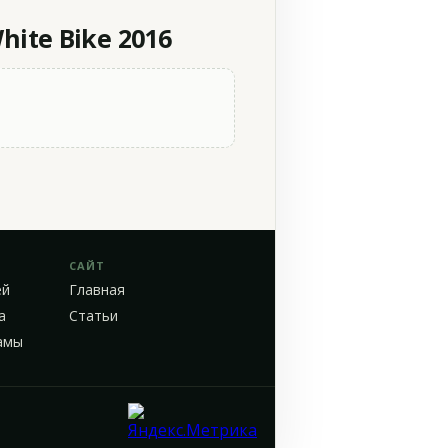
ite Bike 2016
САЙТ
ей
Главная
а
Статьи
амы