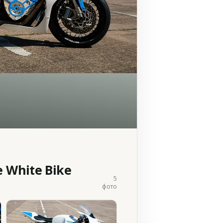
 White Bike
5
фото