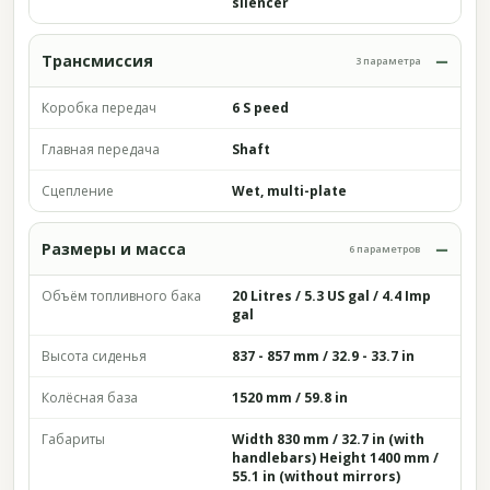
silencer
Трансмиссия
3 параметра
Коробка передач
6 S peed
Главная передача
Shaft
Сцепление
Wet, multi-plate
Размеры и масса
6 параметров
Объём топливного бака
20 Litres / 5.3 US gal / 4.4 Imp
gal
Высота сиденья
837 - 857 mm / 32.9 - 33.7 in
Колёсная база
1520 mm / 59.8 in
Габариты
Width 830 mm / 32.7 in (with
handlebars) Height 1400 mm /
55.1 in (without mirrors)