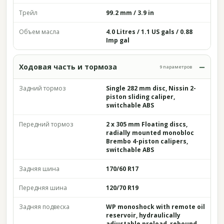
Трейл
99.2 mm / 3.9 in
Объем масла
4.0 Litres / 1.1 US gals / 0.88
Imp gal
Ходовая часть и тормоза
9 параметров
Задний тормоз
Single 282 mm disc, Nissin 2-
piston sliding caliper,
switchable ABS
Передний тормоз
2 x 305 mm Floating discs,
radially mounted monobloc
Brembo 4-piston calipers,
switchable ABS
Задняя шина
170/60 R17
Передняя шина
120/70 R19
Задняя подвеска
WP monoshock with remote oil
reservoir, hydraulically
adjustable preload, rebound