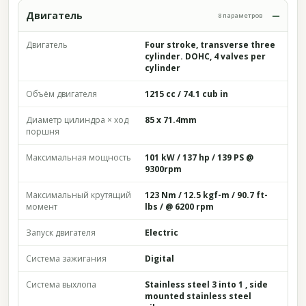
Двигатель
8 параметров
Двигатель
Four stroke, transverse three
cylinder. DOHC, 4 valves per
cylinder
Объём двигателя
1215 cc / 74.1 cub in
Диаметр цилиндра × ход
85 x 71.4mm
поршня
Максимальная мощность
101 kW / 137 hp / 139 PS @
9300rpm
Максимальный крутящий
123 Nm / 12.5 kgf-m / 90.7 ft-
момент
lbs / @ 6200 rpm
Запуск двигателя
Electric
Система зажигания
Digital
Система выхлопа
Stainless steel 3 into 1 , side
mounted stainless steel