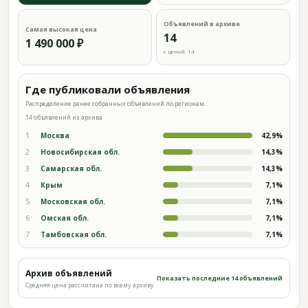
Объявлений в архиве
Самая высокая цена
14
1 490 000 ₽
с ценой: 14
Где публиковали объявления
Распределение ранее собранных объявлений по регионам.
14 объявлений из архива
1
Москва
42,9%
2
Новосибирская обл.
14,3%
3
Самарская обл.
14,3%
4
Крым
7,1%
5
Московская обл.
7,1%
6
Омская обл.
7,1%
7
Тамбовская обл.
7,1%
Архив объявлений
Показать последние 14 объявлений
Средняя цена рассчитана по всему архиву