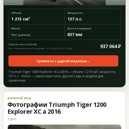
Объём
Мощность
1 215 см³
137 л.с.
Масса
Высота сиденья
837 мм
Нет данных
Средняя цена в архиве
937 064 ₽
По 14 объявлениям из архива · 16.11.2016–24.11.2020
Сравнить с другой моделью
→
Triumph Tiger 1200 Explorer XC a 2016 — объём 1 215 см³, мощность
137 л.с.. Ниже — характеристики, другие годы и модели для
сравнения.
ВНЕШНИЙ ВИД
Фотографии Triumph Tiger 1200
Explorer XC a 2016
3 фото