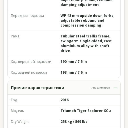
damping adjustment
Передняя подвеска
WP 48 mm upside down forks,
adjustable rebound and
compression damping
Рама
Tubular steel trellis frame,
swingarm single-sided, cast
aluminium alloy with shaft
drive
Ход передней подвески
190 mm / 7.5 in
Ход задней подвески
193 mm / 7.6 in
Прочие характеристики
7 параметров
Год
2016
Модель
Triumph Tiger Explorer XC a
Dry Weight
258 kg / 569 lbs