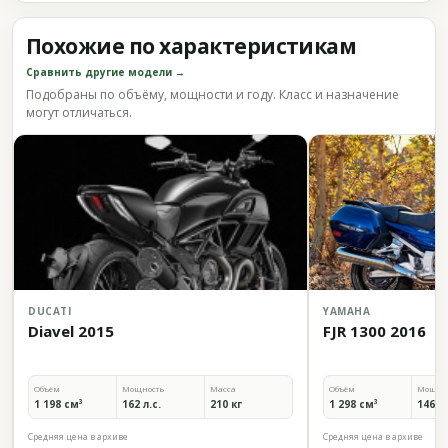
Похожие по характеристикам
Сравнить другие модели →
Подобраны по объёму, мощности и году. Класс и назначение
могут отличаться.
DUCATI
YAMAHA
Diavel 2015
FJR 1300 2016
Объём
Мощность
Масса
Объём
Мощно
1 198 см³
162 л.с.
210 кг
1 298 см³
146,2 
Средняя цена в архиве
Средняя цена в архиве