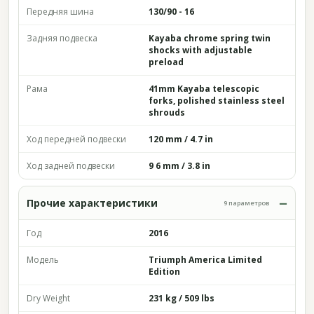
Передняя шина
130/90 - 16
Задняя подвеска
Kayaba chrome spring twin
shocks with adjustable
preload
Рама
41mm Kayaba telescopic
forks, polished stainless steel
shrouds
Ход передней подвески
120 mm / 4.7 in
Ход задней подвески
9 6 mm / 3.8 in
Прочие характеристики
9 параметров
Год
2016
Модель
Triumph America Limited
Edition
Dry Weight
231 kg / 509 lbs