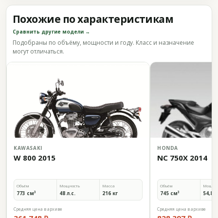
Похожие по характеристикам
Сравнить другие модели →
Подобраны по объёму, мощности и году. Класс и назначение
могут отличаться.
KAWASAKI
HONDA
W 800 2015
NC 750X 2014
Объём
Мощность
Масса
Объём
Мощно
773 см³
48 л.с.
216 кг
745 см³
54,8 л
Средняя цена в архиве
Средняя цена в архиве