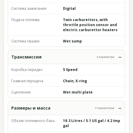
Система зажигания
Digital
Подача топлива
Twin carburettors, with
throttle position sensor and
electric carburettor heaters
Система смазки
Wet sump
Трансмиссия
3 параметра
Коробка передач
5 Speed
Главная передача
Chain, X-ring
Сцепление
Wet multi plate
Размеры и масса
7 параметров
Объём топливного бака
19.3 Litres / 5.1 US gal / 4.2 Imp
gal