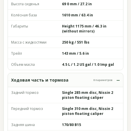
Высота сиденья
69 0 mm / 27.2 in
Колёсная база
1610 mm / 63.4 in
Габариты
Height 1175 mm / 46.3 in
(without mirrors)
Масса с жидкостями
250 kg / 551 lbs
Трейл
143 mm / 5.6 in
Объем масла
4.5 L / 1.2 US gal / 1.0 Imp gal
Ходовая часть и тормоза
8 параметров
Задний тормоз
Single 285 mm disc, Nissin 2
piston floating caliper
Передний тормоз
Single 310 mm disc, Nissin 2
piston floating caliper
Задняя шина
170/80 B15