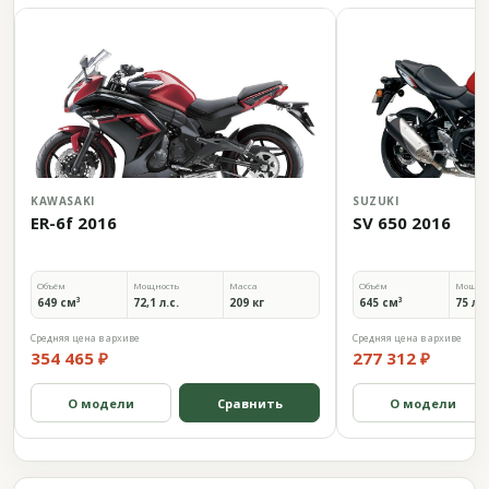
KAWASAKI
SUZUKI
ER-6f 2016
SV 650 2016
Объём
Мощность
Масса
Объём
Мощно
649 см³
72,1 л.с.
209 кг
645 см³
75 л.с
Средняя цена в архиве
Средняя цена в архиве
354 465 ₽
277 312 ₽
О модели
Сравнить
О модели