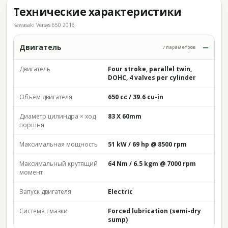
Технические характеристики
Kawasaki Versys 650 2016
Двигатель
7 параметров
Двигатель
Four stroke, parallel twin,
DOHC, 4 valves per cylinder
Объём двигателя
650 cc / 39.6 cu-in
Диаметр цилиндра × ход
83 X 60mm
поршня
Максимальная мощность
51 kW / 69 hp @ 8500 rpm
Максимальный крутящий
64 Nm / 6.5 kgm @ 7000 rpm
момент
Запуск двигателя
Electric
Система смазки
Forced lubrication (semi-dry
sump)