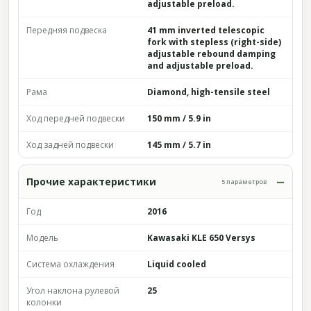
adjustable preload.
Передняя подвеска
41 mm inverted telescopic
fork with stepless (right-side)
adjustable rebound damping
and adjustable preload.
Рама
Diamond, high-tensile steel
Ход передней подвески
150 mm / 5.9 in
Ход задней подвески
145 mm / 5.7 in
Прочие характеристики
5 параметров
Год
2016
Модель
Kawasaki KLE 650 Versys
Система охлаждения
Liquid cooled
Угол наклона рулевой
25
колонки