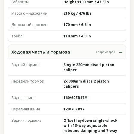
Габариты
Height 1100 mm / 43.3 in
Масса с жидкостями
216 kg / 476 lbs
Дорожный просвет
170 mm / 6.6 in
Трейл
110 mm / 4.3 in
Ходовая часть и тормоза
9 параметров
Задний тормоз
Single 220mm disc 1 piston
caliper
Передний тормоз
2x 300mm discs 2 piston
calipers
Задняя шина
160/60ZR17M
Передняя шина
120/70ZR17
Задняя подвеска
Offset laydown single-shock
with 13-way adjustable
rebound damping and 7-way