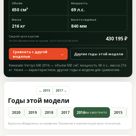
Объём
Мощность
650 см³
69 л.с.
Масса
Высота сиденья
216 кг
840 мм
Средняя цена в архиве
430 195 ₽
По 536 объявлениям из архива · 02.07.2014–02.08.2026
Сравнить с другой
→
Другие годы этой модели
моделью
Kawasaki Versys 650 2016 — объём 650 см³, мощность 69 л.с., масса 216
кг. Ниже — характеристики, другие годы и модели для сравнения.
← 2015
2017 →
Годы этой модели
2020
2019
2018
2017
2016
2015
20
ВЫ СМОТРИТЕ
Карточки объединены по названию. Поколение и комплектация могут отличаться.