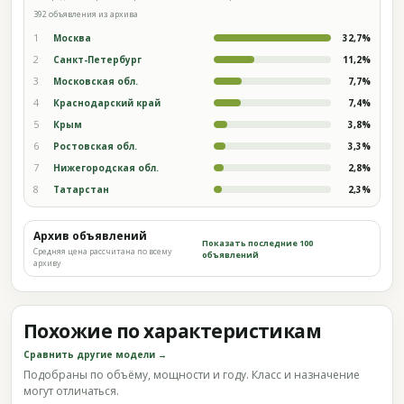
392 объявления из архива
1
Москва
32,7%
2
Санкт-Петербург
11,2%
3
Московская обл.
7,7%
4
Краснодарский край
7,4%
5
Крым
3,8%
6
Ростовская обл.
3,3%
7
Нижегородская обл.
2,8%
8
Татарстан
2,3%
Архив объявлений
Показать последние 100
Средняя цена рассчитана по всему
объявлений
архиву
Похожие по характеристикам
Сравнить другие модели →
Подобраны по объёму, мощности и году. Класс и назначение
могут отличаться.