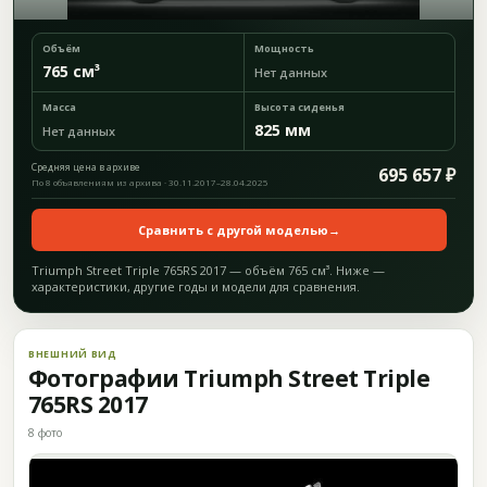
Объём
Мощность
765 см³
Нет данных
Масса
Высота сиденья
825 мм
Нет данных
Средняя цена в архиве
695 657 ₽
По 8 объявлениям из архива · 30.11.2017–28.04.2025
Сравнить с другой моделью
→
Triumph Street Triple 765RS 2017 — объём 765 см³. Ниже —
характеристики, другие годы и модели для сравнения.
ВНЕШНИЙ ВИД
Фотографии Triumph Street Triple
765RS 2017
8 фото