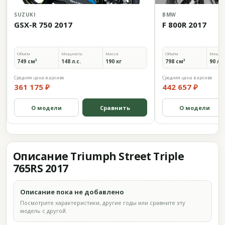
SUZUKI
BMW
GSX-R 750 2017
F 800R 2017
Объём
Мощность
Масса
Объём
Мощно
749 см³
148 л.с.
190 кг
798 см³
90 л.с
Средняя цена в архиве
Средняя цена в архиве
361 175 ₽
442 657 ₽
О модели
Сравнить
О модели
Описание Triumph Street Triple
765RS 2017
Описание пока не добавлено
Посмотрите характеристики, другие годы или сравните эту
модель с другой.