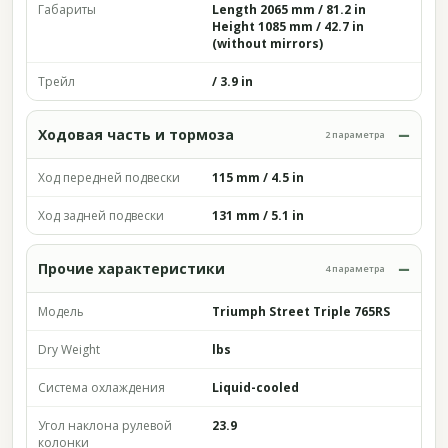
Габариты
Length 2065 mm / 81.2 in
Height 1085 mm / 42.7 in
(without mirrors)
Трейл
/ 3.9 in
Ходовая часть и тормоза
2 параметра
Ход передней подвески
115 mm / 4.5 in
Ход задней подвески
131 mm / 5.1 in
Прочие характеристики
4 параметра
Модель
Triumph Street Triple 765RS
Dry Weight
lbs
Система охлаждения
Liquid-cooled
Угол наклона рулевой
23.9
колонки