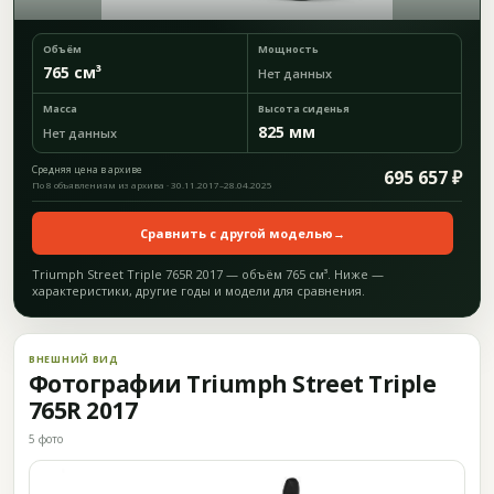
Объём
Мощность
765 см³
Нет данных
Масса
Высота сиденья
825 мм
Нет данных
Средняя цена в архиве
695 657 ₽
По 8 объявлениям из архива · 30.11.2017–28.04.2025
Сравнить с другой моделью
→
Triumph Street Triple 765R 2017 — объём 765 см³. Ниже —
характеристики, другие годы и модели для сравнения.
ВНЕШНИЙ ВИД
Фотографии Triumph Street Triple
765R 2017
5 фото