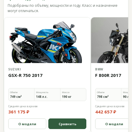
Подобраны по объёму, мощности и году. Класс и назначение
могут отличаться.
SUZUKI
BMW
GSX-R 750 2017
F 800R 2017
Объём
Мощность
Масса
Объём
Мощно
749 см³
148 л.с.
190 кг
798 см³
90 л.с
Средняя цена в архиве
Средняя цена в архиве
361 175 ₽
442 657 ₽
О модели
Сравнить
О модели