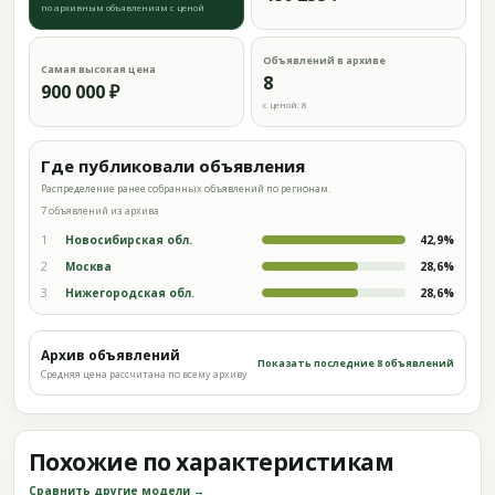
по архивным объявлениям с ценой
Объявлений в архиве
Самая высокая цена
8
900 000 ₽
с ценой: 8
Где публиковали объявления
Распределение ранее собранных объявлений по регионам.
7 объявлений из архива
1
Новосибирская обл.
42,9%
2
Москва
28,6%
3
Нижегородская обл.
28,6%
Архив объявлений
Показать последние 8 объявлений
Средняя цена рассчитана по всему архиву
Похожие по характеристикам
Сравнить другие модели →