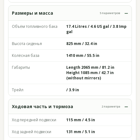
Размеры и масса
5 параметров
Объём топливного бака
17.4 Litres / 4.6 US gal / 3.8 Imp
gal
Высота сиденья
825 mm / 32.4 in
Колёсная база
1410 mm / 55.5 in
Габариты
Length 2065 mm / 81.2 in
Height 1085 mm / 42.7 in
(without mirrors)
Трейл
/ 3.9 in
Ходовая часть и тормоза
2 параметра
Ход передней подвески
115 mm / 4.5 in
Ход задней подвески
131 mm / 5.1 in