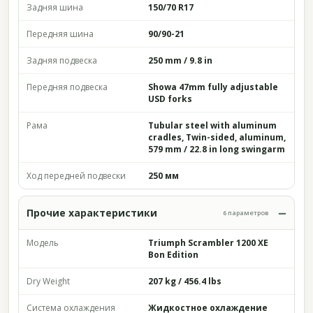
Задняя шина
150/70 R17
Передняя шина
90/90-21
Задняя подвеска
250 mm / 9.8 in
Передняя подвеска
Showa 47mm fully adjustable
USD forks
Рама
Tubular steel with aluminum
cradles, Twin-sided, aluminum,
579 mm / 22.8 in long swingarm
Ход передней подвески
250 мм
Прочие характеристики
6 параметров
Модель
Triumph Scrambler 1200 XE
Bon Edition
Dry Weight
207 kg / 456.4 lbs
Система охлаждения
Жидкостное охлаждение