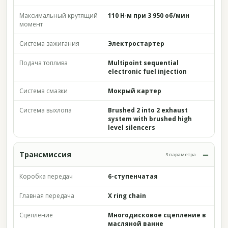
Максимальный крутящий
110 Н·м при 3 950 об/мин
момент
Система зажигания
Электростартер
Подача топлива
Multipoint sequential
electronic fuel injection
Система смазки
Мокрый картер
Система выхлопа
Brushed 2 into 2 exhaust
system with brushed high
level silencers
Трансмиссия
3 параметра
Коробка передач
6-ступенчатая
Главная передача
X ring chain
Сцепление
Многодисковое сцепление в
масляной ванне