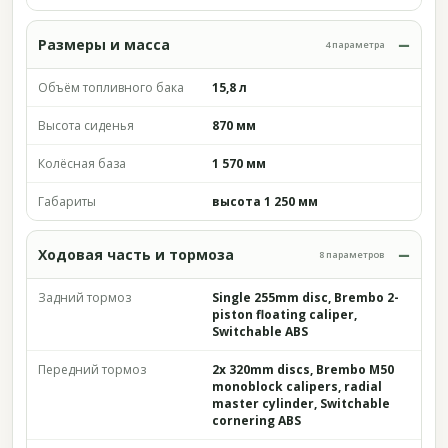
Размеры и масса
4 параметра
Объём топливного бака
15,8 л
Высота сиденья
870 мм
Колёсная база
1 570 мм
Габариты
высота 1 250 мм
Ходовая часть и тормоза
8 параметров
Задний тормоз
Single 255mm disc, Brembo 2-
piston floating caliper,
Switchable ABS
Передний тормоз
2x 320mm discs, Brembo M50
monoblock calipers, radial
master cylinder, Switchable
cornering ABS