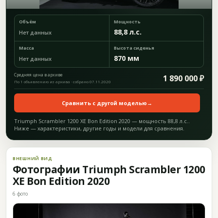
Объём
Мощность
88,8 л.с.
Нет данных
Масса
Высота сиденья
870 мм
Нет данных
Средняя цена в архиве
1 890 000 ₽
По 1 объявлению из архива · собрано 07.11.2020
Сравнить с другой моделью
→
Triumph Scrambler 1200 XE Bon Edition 2020 — мощность 88,8 л.с..
Ниже — характеристики, другие годы и модели для сравнения.
ВНЕШНИЙ ВИД
Фотографии Triumph Scrambler 1200
XE Bon Edition 2020
6 фото