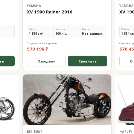
YAMAHA
YAMAHA
XV 1900 Raider 2016
XV 190
Объём
Мощность
Масса
Объём
1 854 см³
100 л.с.
Нет данных
1 854 с
Средняя цена в архиве
Средняя це
579 196 ₽
576 45
ть
О модели
Сравнить
О
BIG BEAR
HARLEY