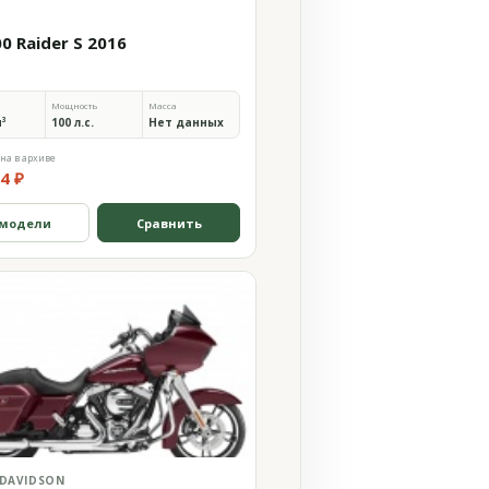
0 Raider S 2016
Мощность
Масса
м³
100 л.с.
Нет данных
на в архиве
4 ₽
 модели
Сравнить
 DAVIDSON