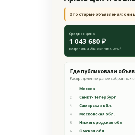
Это старые объявления; они 
Средняя цена
1 043 680 ₽
по архивным объявлениям с ценой
Где публиковали объя
Распределение ранее собранных о
Москва
1
Санкт-Петербург
2
Самарская обл.
3
Московская обл.
4
Нижегородская обл.
5
Омская обл.
6