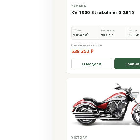
YAMAHA
XV 1900 Stratoliner S 2016
Объём
Мощность
Масса
1 854 см³
98,6 л.с.
370 кг
Средняя цена в архиве
538 352 ₽
О модели
Сравни
VICTORY