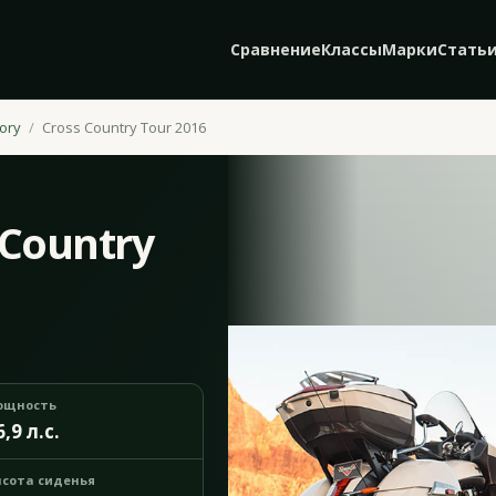
Сравнение
Классы
Марки
Стать
tory
Cross Country Tour 2016
 Country
ощность
6,9 л.с.
сота сиденья