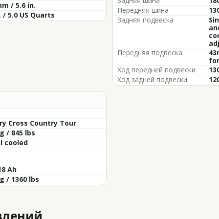
Задняя шина
18
m / 5.6 in.
Передняя шина
13
L / 5.0 US Quarts
Задняя подвеска
Si
an
con
ad
Передняя подвеска
43
fo
Ход передней подвески
130
Ход задней подвески
120
ry Cross Country Tour
g / 845 lbs
il cooled
18 Ah
g / 1360 lbs
влений