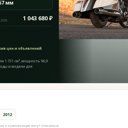
67 мм
1 043 680 ₽
.2026
хив цен и объявлений
ём 1 731 см³, мощность 96,9
годы и модели для
2012
е и комплектация могут отличаться.