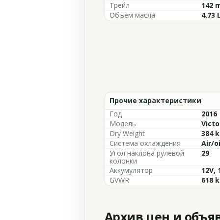
Трейл
142 m
Объем масла
4.73 
Прочие характеристики
Год
2016
Модель
Victo
Dry Weight
384 k
Система охлаждения
Air/o
Угол наклона рулевой
29
колонки
Аккумулятор
12V, 
GVWR
618 k
Архив цен и объя