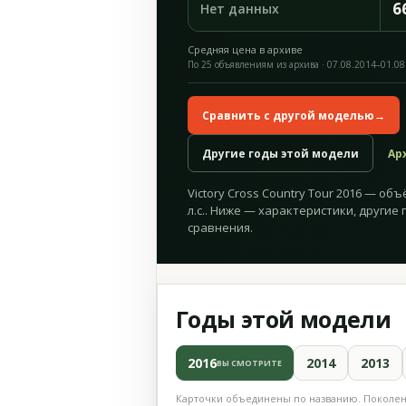
6
Нет данных
Средняя цена в архиве
По 25 объявлениям из архива · 07.08.2014–01.08
Сравнить с другой моделью
→
Другие годы этой модели
Ар
Victory Cross Country Tour 2016 — объ
л.с.. Ниже — характеристики, другие 
сравнения.
Годы этой модели
2016
2014
2013
ВЫ СМОТРИТЕ
Карточки объединены по названию. Поколени