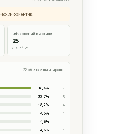
ческий ориентир.
Объявлений в архиве
25
с ценой: 25
22 объявления из архива
36,4%
8
22,7%
5
18,2%
4
4,6%
1
4,6%
1
4,6%
1