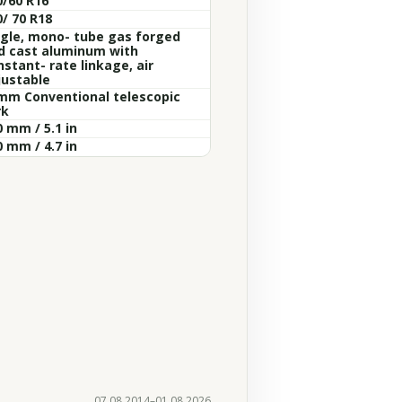
0/60 R16
0/ 70 R18
ngle, mono- tube gas forged
d cast aluminum with
stant- rate linkage, air
justable
mm Conventional telescopic
rk
 mm / 5.1 in
 mm / 4.7 in
07.08.2014–01.08.2026