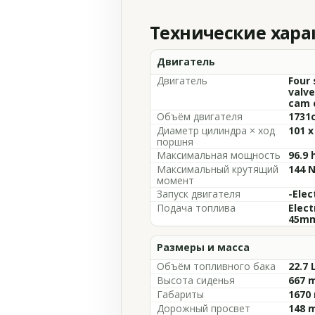
Технические хар
Двигатель
Двигатель
Four 
valve
cam c
Объём двигателя
1731c
Диаметр цилиндра × ход
101 
поршня
Максимальная мощность
96.9 
Максимальный крутящий
144 N
момент
Запуск двигателя
-Elec
Подача топлива
Elect
45mm
Размеры и масса
Объём топливного бака
22.7 
Высота сиденья
667 m
Габариты
1670 
Дорожный просвет
148 m