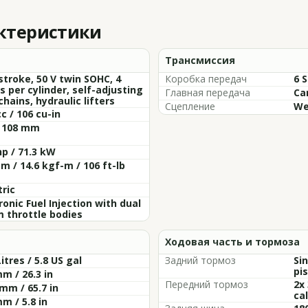
актеристики
Трансмиссия
stroke, 50 V twin SOHC, 4
Коробка передач
6 
s per cylinder, self-adjusting
Главная передача
Ca
hains, hydraulic lifters
Сцепление
We
c / 106 cu-in
x 108 mm
hp / 71.3 kW
m / 14.6 kgf-m / 106 ft-lb
tric
ronic Fuel Injection with dual
 throttle bodies
Ходовая часть и тормоза
Litres / 5.8 US gal
Задний тормоз
Si
pis
m / 26.3 in
Передний тормоз
2x
mm / 65.7 in
cal
m / 5.8 in